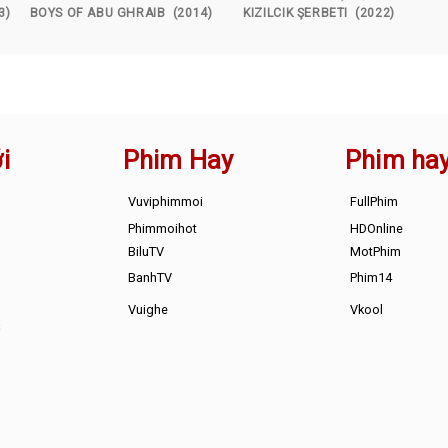
3)
BOYS OF ABU GHRAIB (2014)
KIZILCIK ŞERBETI (2022)
i
Phim Hay
Phim ha
Vuviphimmoi
FullPhim
Phimmoihot
HDOnline
BiluTV
MotPhim
BanhTV
Phim14
Vuighe
Vkool
s