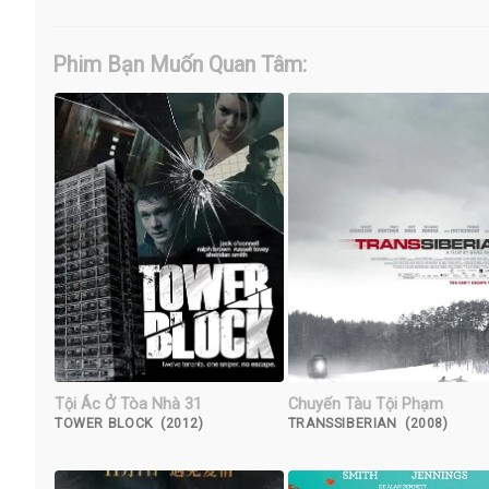
Phim Bạn Muốn Quan Tâm:
Tội Ác Ở Tòa Nhà 31
Chuyến Tàu Tội Phạm
TOWER BLOCK (2012)
TRANSSIBERIAN (2008)