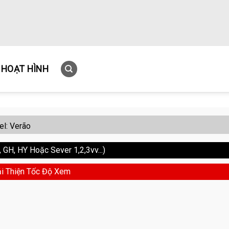
HOẠT HÌNH
l: Verão
GH, HY Hoặc Sever 1,2,3vv...)
i Thiện Tốc Độ Xem