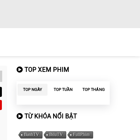
TOP XEM PHIM
TOP NGÀY
TOP TUẦN
TOP THÁNG
TỪ KHÓA NỔI BẬT
BanhTV
BiluTV
FullPhim