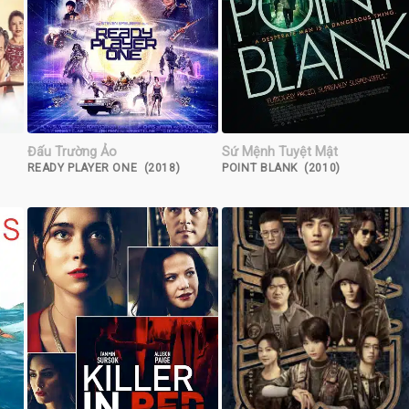
Đấu Trường Ảo
Sứ Mệnh Tuyệt Mật
READY PLAYER ONE (2018)
POINT BLANK (2010)