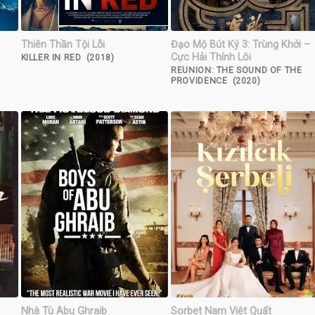
Thiên Thần Tội Lỗi
Đạo Mộ Bút Ký 3: Trùng Khởi –
Cực Hải Thính Lôi
KILLER IN RED (2018)
REUNION: THE SOUND OF THE
PROVIDENCE (2020)
Nhà Tù Abu Ghraib
Sorbet Nam Việt Quất