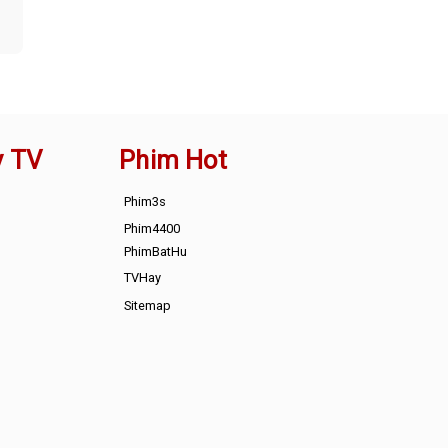
y TV
Phim Hot
Phim3s
Phim4400
PhimBatHu
TVHay
Sitemap