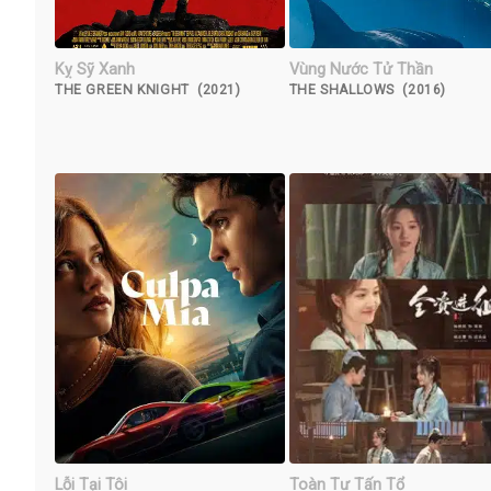
Kỵ Sỹ Xanh
Vùng Nước Tử Thần
THE GREEN KNIGHT (2021)
THE SHALLOWS (2016)
Lỗi Tại Tôi
Toàn Tư Tấn Tổ