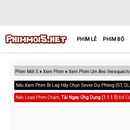
Skip
to
content
PHIM LẺ
PHIM BỘ
Phim Mới 5
»
Xem Phim
»
Xem Phim Um Ano Inesquecíve
Nếu Xem Phim Bị Lag Hãy Chọn Sever Dự Phòng (ST, DL, 
Nếu Load Phim Chậm,
Tải Ngay Ứng Dụng (1.1.1.1)
Để Cả