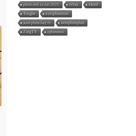
phim mới zz.net 2021
tvhay
vkool
Vuighe
vuviphimmoi
xem phim hay tv
xemphimplus
ZingTV
zphimmoi