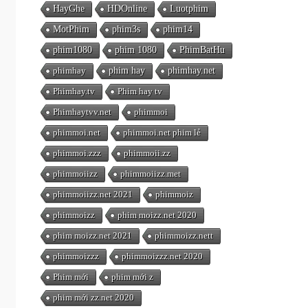
HayGhe
HDOnline
Luotphim
MotPhim
phim3s
phim14
phim1080
phim 1080
PhimBatHu
phimhay
phim hay
phimhay.net
Phimhay.tv
Phim hay tv
Phimhaytvv.net
phimmoi
phimmoi.net
phimmoi.net phim lẻ
phimmoi.zzz
phimmoii.zz
phimmoiizz
phimmoiizz.met
phimmoiizz.net 2021
phimmoiz
phimmoizz
phim moizz.net 2020
phim moizz.net 2021
phimmoizz.nett
phimmoizzz
phimmoizzz.net 2020
Phim mới
phim mới z
phim mới zz.net 2020