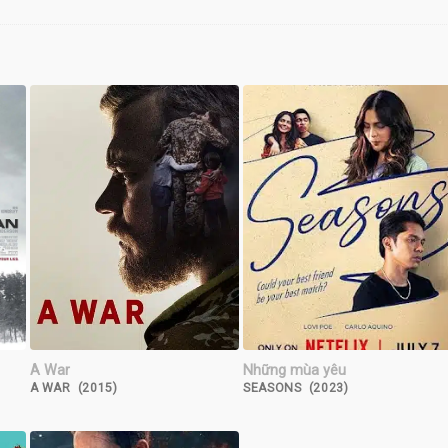
A War
Những mùa yêu
A WAR (2015)
SEASONS (2023)