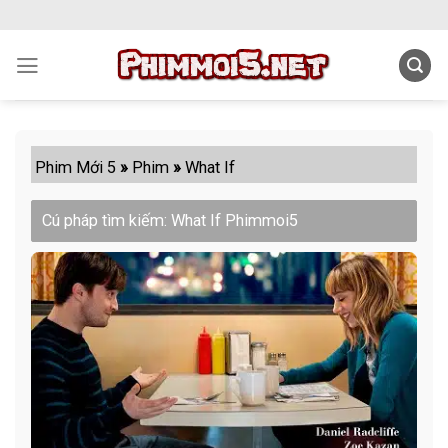
Skip
to
content
Phim Mới 5
»
Phim
»
What If
Cú pháp tìm kiếm: What If Phimmoi5