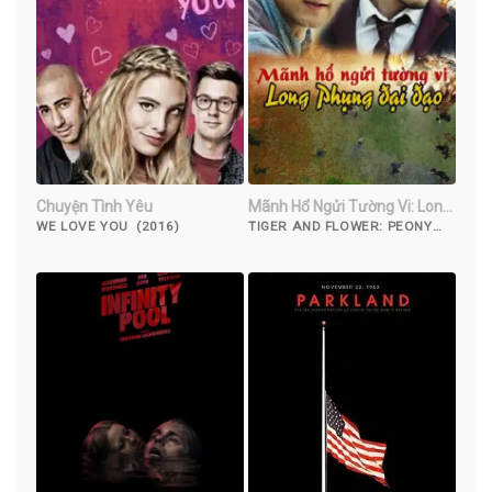
Chuyện Tình Yêu
Mãnh Hổ Ngửi Tường Vi: Long
Phụng Đại Đao
WE LOVE YOU (2016)
TIGER AND FLOWER: PEONY
AND LION (2017)