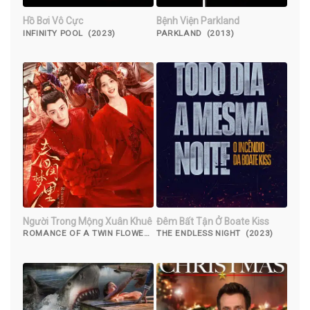
Hồ Bơi Vô Cực
Bệnh Viện Parkland
INFINITY POOL (2023)
PARKLAND (2013)
Người Trong Mộng Xuân Khuê
Đêm Bất Tận Ở Boate Kiss
ROMANCE OF A TWIN FLOWER
THE ENDLESS NIGHT (2023)
(2023)