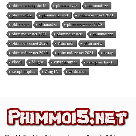
phimmoi.net phim lẻ
phimmoi.zzz
phimmoii.zz
phimmoiizz
phimmoiizz.met
phimmoiizz.net 2021
phimmoiz
phimmoizz
phim moizz.net 2020
phim moizz.net 2021
phimmoizz.nett
phimmoizzz
phimmoizzz.net 2020
Phim mới
phim mới z
phim mới zz.net 2020
phim mới zz.net 2021
tvhay
vkool
Vuighe
vuviphimmoi
xem phim hay tv
xemphimplus
ZingTV
zphimmoi