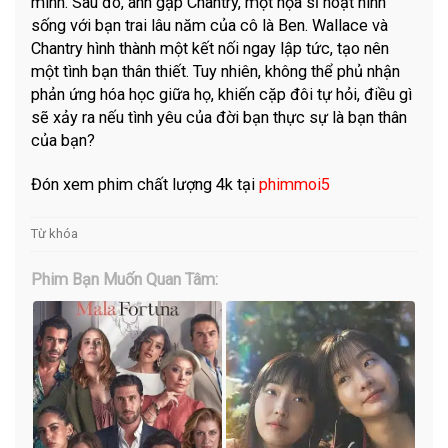
mình. Sau đó, anh gặp Chantry, một họa sĩ hoạt hình
sống với bạn trai lâu năm của cô là Ben. Wallace và
Chantry hình thành một kết nối ngay lập tức, tạo nên
một tình bạn thân thiết. Tuy nhiên, không thể phủ nhận
phản ứng hóa học giữa họ, khiến cặp đôi tự hỏi, điều gì
sẽ xảy ra nếu tình yêu của đời bạn thực sự là bạn thân
của bạn?
Đón xem phim chất lượng 4k tại
phimmoi5
Từ khóa
Phim Bạn Muốn Quan Tâm: