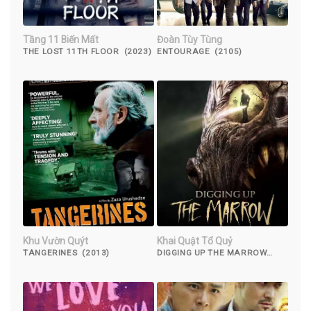
Tầng 11 Biến Mất
Đoàn Tùy Tùng
THE LOST 11TH FLOOR (2023)
ENTOURAGE (2105)
Khu Vườn Quýt
Khai Quật Tổ Quỷ
TANGERINES (2013)
DIGGING UP THE MARROW
(2015)