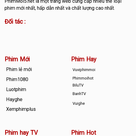
PhimMoi5.net
là một trang web cung cấp nhiều thể loại
phim mới nhất, hấp dẫn nhất và chất lượng cao nhất.
Đối tác :
Phim Mới
Phim Hay
Phim lẻ mới
Vuviphimmoi
Phimmoihot
Phim1080
BiluTV
Luotphim
BanhTV
Hayghe
Vuighe
Xemphimplus
Phim hay TV
Phim Hot