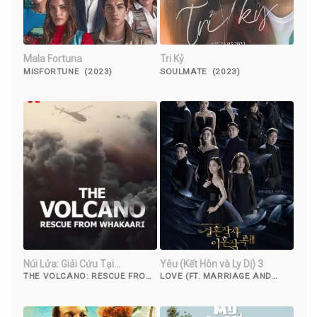
Mala Fortuna
Tri Kỷ
MISFORTUNE (2023)
SOULMATE (2023)
Núi Lửa: Giải Cứu Tại
Yêu (Kết Hôn và Ly Dị) 3
Whakaari
THE VOLCANO: RESCUE FROM
LOVE (FT. MARRIAGE AND
WHAKAARI (2022)
DIVORCE) 3 (2022)