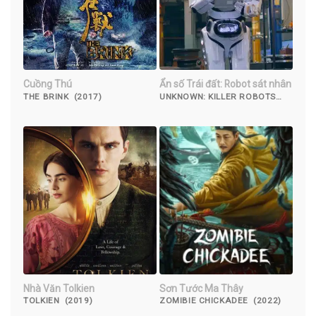
Cuồng Thú
Ẩn số Trái đất: Robot sát nhân
THE BRINK (2017)
UNKNOWN: KILLER ROBOTS
(2023)
Nhà Văn Tolkien
Sơn Tước Ma Thây
TOLKIEN (2019)
ZOMIBIE CHICKADEE (2022)