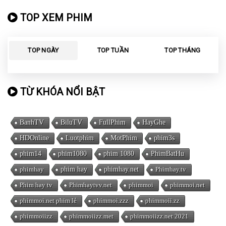
TOP XEM PHIM
TOP NGÀY
TOP TUẦN
TOP THÁNG
TỪ KHÓA NỔI BẬT
BanhTV
BiluTV
FullPhim
HayGhe
HDOnline
Luotphim
MotPhim
phim3s
phim14
phim1080
phim 1080
PhimBatHu
phimhay
phim hay
phimhay.net
Phimhay.tv
Phim hay tv
Phimhaytvv.net
phimmoi
phimmoi.net
phimmoi.net phim lẻ
phimmoi.zzz
phimmoii.zz
phimmoiizz
phimmoiizz.met
phimmoiizz.net 2021