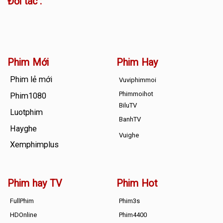
Đối tác :
Phim Mới
Phim Hay
Phim lẻ mới
Vuviphimmoi
Phimmoihot
Phim1080
BiluTV
Luotphim
BanhTV
Hayghe
Vuighe
Xemphimplus
Phim hay TV
Phim Hot
FullPhim
Phim3s
HDOnline
Phim4400