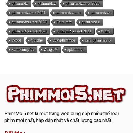
phimmoiz
phimmoizz
phim moizz.net 2020
phim moizz.net 2021
phimmoizz.nett
phimmoizzz
phimmoizzz.net 2020
Phim mới
phim mới z
phim mới zz.net 2020
phim mới zz.net 2021
tvhay
vkool
Vuighe
vuviphimmoi
xem phim hay tv
xemphimplus
ZingTV
zphimmoi
PhimMoi5.net
là một trang web cung cấp nhiều thể loại
phim mới nhất, hấp dẫn nhất và chất lượng cao nhất.