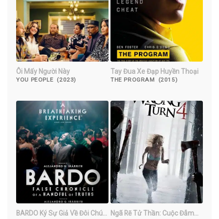
Ôi Mấy Người Này
Tay Đua Xe Đạp Huyền Thoại
YOU PEOPLE (2023)
THE PROGRAM (2015)
BARDO Ký Sự Giả Về Đôi Chút
Ngã Rẽ Tử Thần: Cuộc Đẫm