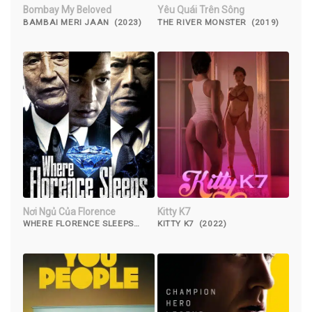
Bombay My Beloved
Yêu Quái Trên Sông
BAMBAI MERI JAAN (2023)
THE RIVER MONSTER (2019)
Nơi Ngủ Của Florence
Kitty K7
WHERE FLORENCE SLEEPS
KITTY K7 (2022)
(2016)