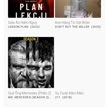
Giáo Án Hiểm Nguy
Đơn Hàng Từ Sát Nhân
LESSON PLAN (2022)
DON'T BUY THE SELLER (2023)
Quý Ông Mercedes (Phần 2)
Vụ Cướp Đẫm Máu
MR. MERCEDES (SEASON 2)
211 (2018)
(2018)