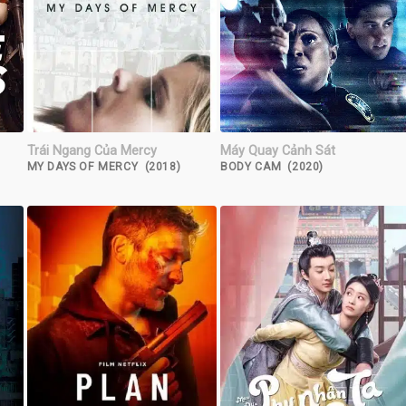
Trái Ngang Của Mercy
Máy Quay Cảnh Sát
MY DAYS OF MERCY (2018)
BODY CAM (2020)