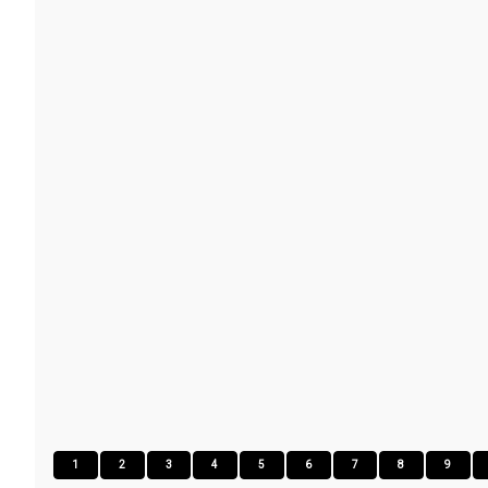
1
2
3
4
5
6
7
8
9