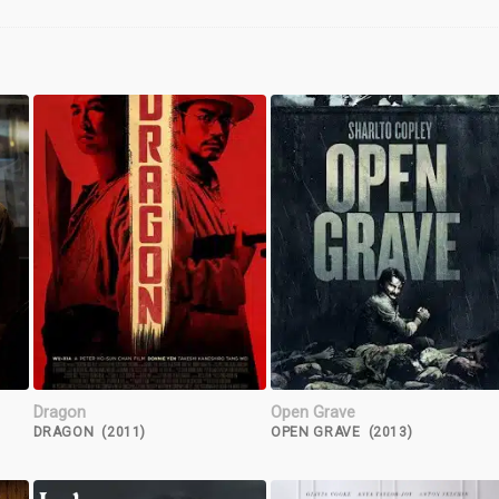
Dragon
Open Grave
DRAGON (2011)
OPEN GRAVE (2013)