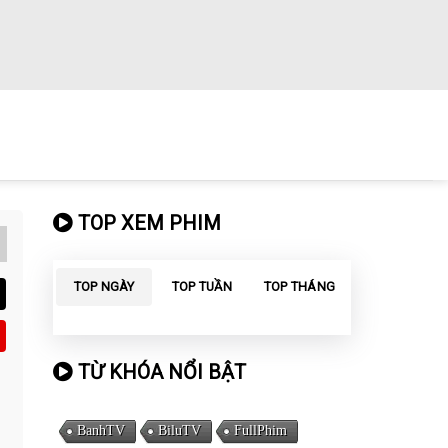
TOP XEM PHIM
TOP NGÀY
TOP TUẦN
TOP THÁNG
TỪ KHÓA NỔI BẬT
BanhTV
BiluTV
FullPhim