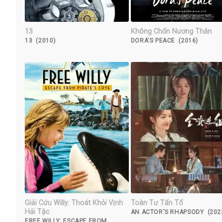
13
Không Chốn Nương Thân
13 (2010)
DORA'S PEACE (2016)
Giải Cứu Willy: Thoát Khỏi Vịnh
Toàn Tư Tấn Tổ
Hải Tặc
AN ACTOR'S RHAPSODY (202
FREE WILLY: ESCAPE FROM