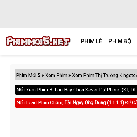
Skip
to
content
PHIM LẺ
PHIM BỘ
Phim Mới 5
»
Xem Phim
»
Xem Phim Thị Trưởng Kingsto
Nếu Xem Phim Bị Lag Hãy Chọn Sever Dự Phòng (ST, DL, 
Nếu Load Phim Chậm,
Tải Ngay Ứng Dụng (1.1.1.1)
Để Cả