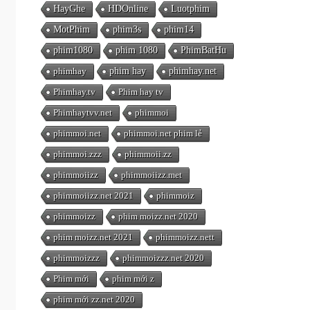
HayGhe
HDOnline
Luotphim
MotPhim
phim3s
phim14
phim1080
phim 1080
PhimBatHu
phimhay
phim hay
phimhay.net
Phimhay.tv
Phim hay tv
Phimhaytvv.net
phimmoi
phimmoi.net
phimmoi.net phim lẻ
phimmoi.zzz
phimmoii.zz
phimmoiizz
phimmoiizz.met
phimmoiizz.net 2021
phimmoiz
phimmoizz
phim moizz.net 2020
phim moizz.net 2021
phimmoizz.nett
phimmoizzz
phimmoizzz.net 2020
Phim mới
phim mới z
phim mới zz.net 2020