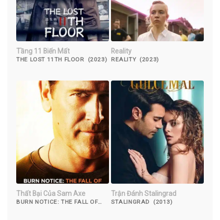
Tầng 11 Biến Mất
Reality
THE LOST 11TH FLOOR (2023)
REALITY (2023)
Thất Bại Của Sam Axe
Trận Đánh Stalingrad
BURN NOTICE: THE FALL OF
STALINGRAD (2013)
SAM AXE (2011)