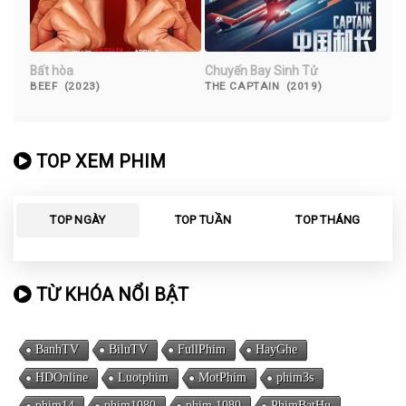
Bất hòa
Chuyến Bay Sinh Tử
BEEF (2023)
THE CAPTAIN (2019)
TOP XEM PHIM
TOP NGÀY
TOP TUẦN
TOP THÁNG
TỪ KHÓA NỔI BẬT
BanhTV
BiluTV
FullPhim
HayGhe
HDOnline
Luotphim
MotPhim
phim3s
phim14
phim1080
phim 1080
PhimBatHu