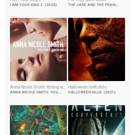
I AM YOUR KING 2 (2023)
THE JADE AND THE PEARL
(2010)
Anna Nicole Smith: Không ai
Halloween chết chóc
hiểu tôi
ANNA NICOLE SMITH: YOU
HALLOWEEN KILLS (2021)
DON'T KNOW ME (2023)