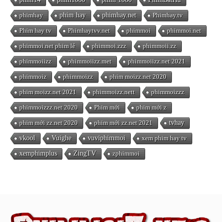
phimhay
phim hay
phimhay.net
Phimhay.tv
Phim hay tv
Phimhaytvv.net
phimmoi
phimmoi.net
phimmoi.net phim lẻ
phimmoi.zzz
phimmoii.zz
phimmoiizz
phimmoiizz.met
phimmoiizz.net 2021
phimmoiz
phimmoizz
phim moizz.net 2020
phim moizz.net 2021
phimmoizz.nett
phimmoizzz
phimmoizzz.net 2020
Phim mới
phim mới z
phim mới zz.net 2020
phim mới zz.net 2021
tvhay
vkool
Vuighe
vuviphimmoi
xem phim hay tv
xemphimplus
ZingTV
zphimmoi