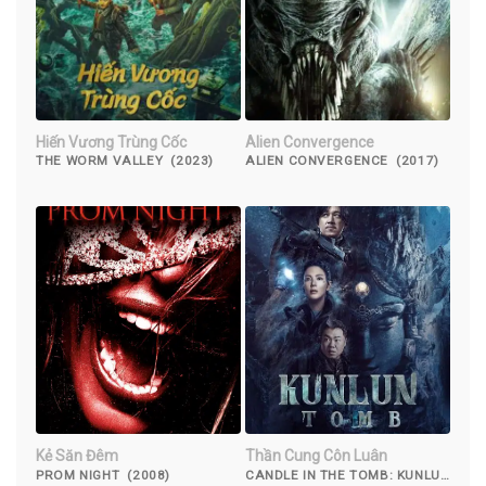
Hiến Vương Trùng Cốc
Alien Convergence
THE WORM VALLEY (2023)
ALIEN CONVERGENCE (2017)
Kẻ Săn Đêm
Thần Cung Côn Luân
PROM NIGHT (2008)
CANDLE IN THE TOMB: KUNLUN