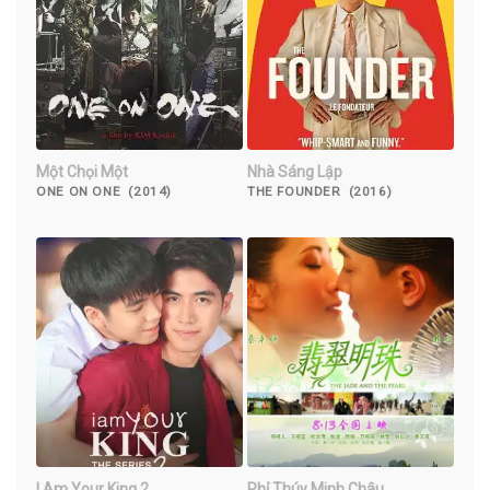
Một Chọi Một
Nhà Sáng Lập
ONE ON ONE (2014)
THE FOUNDER (2016)
I Am Your King 2
Phỉ Thúy Minh Châu