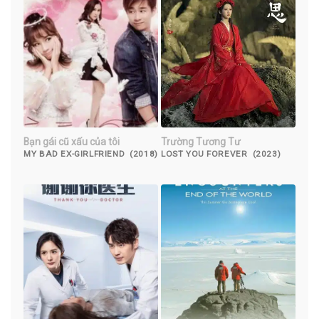
Bạn gái cũ xấu của tôi
Trường Tương Tư
MY BAD EX-GIRLFRIEND (2018)
LOST YOU FOREVER (2023)