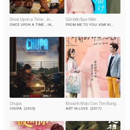
Once Upon a Time… in
Gửi Đến Bạn Hiền
Hollywood
ONCE UPON A TIME… IN
FROM ME TO YOU: KIMI NI
HOLLYWOOD (2019)
TODOKE (2023)
Chupa
Khoảnh Khắc Con Tim Rung
Động
CHUPA (2023)
ART IN LOVE (2017)