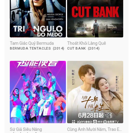
Tam Giác Quỷ Bermuda
Thoát Khỏi Làng Quê
BERMUDA TENTACLES (2014)
CUT BANK (2014)
Sứ Giả Siêu Năng
Cùng Anh Mười Năm, Trao Em