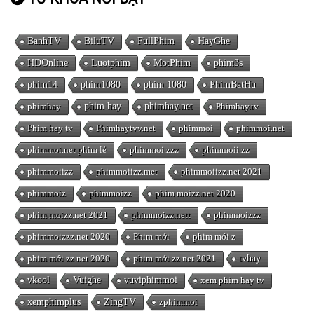
BanhTV
BiluTV
FullPhim
HayGhe
HDOnline
Luotphim
MotPhim
phim3s
phim14
phim1080
phim 1080
PhimBatHu
phimhay
phim hay
phimhay.net
Phimhay.tv
Phim hay tv
Phimhaytvv.net
phimmoi
phimmoi.net
phimmoi.net phim lẻ
phimmoi.zzz
phimmoii.zz
phimmoiizz
phimmoiizz.met
phimmoiizz.net 2021
phimmoiz
phimmoizz
phim moizz.net 2020
phim moizz.net 2021
phimmoizz.nett
phimmoizzz
phimmoizzz.net 2020
Phim mới
phim mới z
phim mới zz.net 2020
phim mới zz.net 2021
tvhay
vkool
Vuighe
vuviphimmoi
xem phim hay tv
xemphimplus
ZingTV
zphimmoi