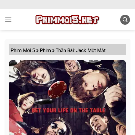
Skip
to
content
Phim Mới 5
»
Phim
»
Thần Bài: Jack Một Mắt