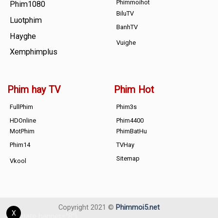
Phimmoihot
Phim1080
BiluTV
Luotphim
BanhTV
Hayghe
Vuighe
Xemphimplus
Phim hay TV
Phim Hot
FullPhim
Phim3s
HDOnline
Phim4400
MotPhim
PhimBatHu
Phim14
TVHay
Sitemap
Vkool
Copyright 2021 ©
Phimmoi5.net
X
[adrotate banner="8"]