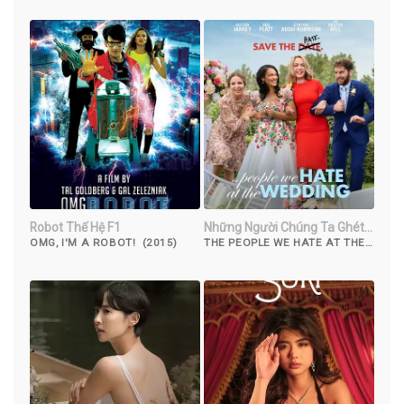
Robot Thế Hệ F1
Những Người Chúng Ta Ghét
Ở Đám Cưới
OMG, I'M A ROBOT! (2015)
THE PEOPLE WE HATE AT THE
WEDDING (2022)