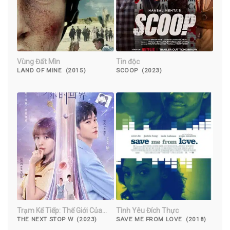
Vùng Đất Mìn
Tin độc
LAND OF MINE (2015)
SCOOP (2023)
Trạm Kế Tiếp: Thế Giới Của
Tình Yêu Đích Thực
Anh
THE NEXT STOP W (2023)
SAVE ME FROM LOVE (2018)