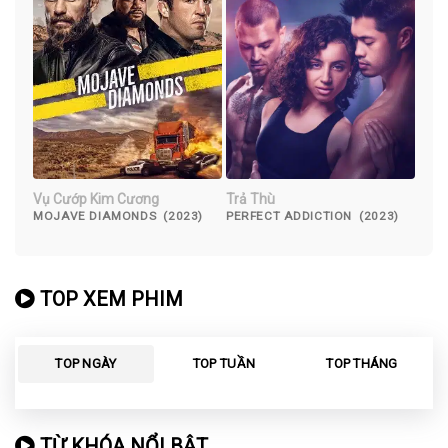
Vụ Cướp Kim Cương
Trả Thù
MOJAVE DIAMONDS (2023)
PERFECT ADDICTION (2023)
TOP XEM PHIM
TOP NGÀY
TOP TUẦN
TOP THÁNG
TỪ KHÓA NỔI BẬT