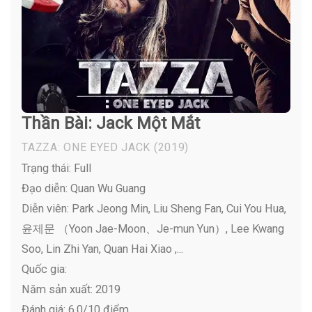
Thần Bài: Jack Một Mắt
TAZZA: ONE EYED JACK
(2019)
Trạng thái: Full
Đạo diễn: Quan Wu Guang
Diễn viên:
Park Jeong Min, Liu Sheng Fan, Cui You Hua,
윤제문 （Yoon Jae-Moon、Je-mun Yun）, Lee Kwang
Soo, Lin Zhi Yan, Quan Hai Xiao ,...
Quốc gia:
Năm sản xuất: 2019
Đánh giá: 6,0/10 điểm