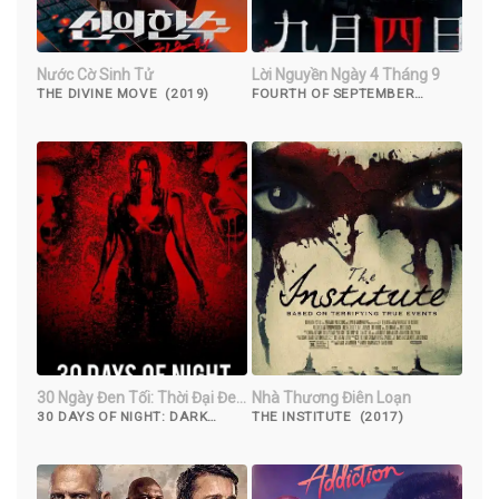
Nước Cờ Sinh Tử
Lời Nguyền Ngày 4 Tháng 9
THE DIVINE MOVE (2019)
FOURTH OF SEPTEMBER
(2018)
30 Ngày Đen Tối: Thời Đại Đen
Nhà Thương Điên Loạn
Tối
30 DAYS OF NIGHT: DARK
THE INSTITUTE (2017)
DAYS (2010)