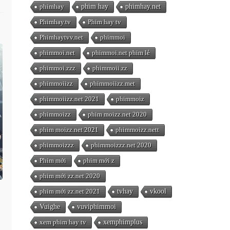
phimhay
phim hay
phimhay.net
Phimhay.tv
Phim hay tv
Phimhaytvv.net
phimmoi
phimmoi.net
phimmoi.net phim lẻ
phimmoi.zzz
phimmoii.zz
phimmoiizz
phimmoiizz.met
phimmoiizz.net 2021
phimmoiz
phimmoizz
phim moizz.net 2020
phim moizz.net 2021
phimmoizz.nett
phimmoizzz
phimmoizzz.net 2020
Phim mới
phim mới z
phim mới zz.net 2020
phim mới zz.net 2021
tvhay
vkool
Vuighe
vuviphimmoi
xem phim hay tv
xemphimplus