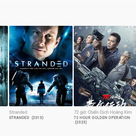
Stranded
72 giờ: Chiến Dịch Hoàng Kim
STRANDED (2013)
72 HOUR GOLDEN OPERATION
(2023)