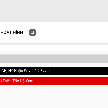
HOẠT HÌNH
GH, HY Hoặc Sever 1,2,3vv...)
i Thiện Tốc Độ Xem