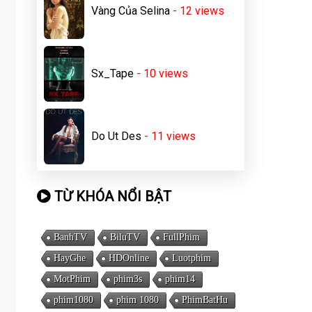
Vàng Của Selina
- 12
views
Sx_Tape
- 10
views
Do Ut Des
- 11
views
TỪ KHÓA NỔI BẬT
BanhTV
BiluTV
FullPhim
HayGhe
HDOnline
Luotphim
MotPhim
phim3s
phim14
phim1080
phim 1080
PhimBatHu