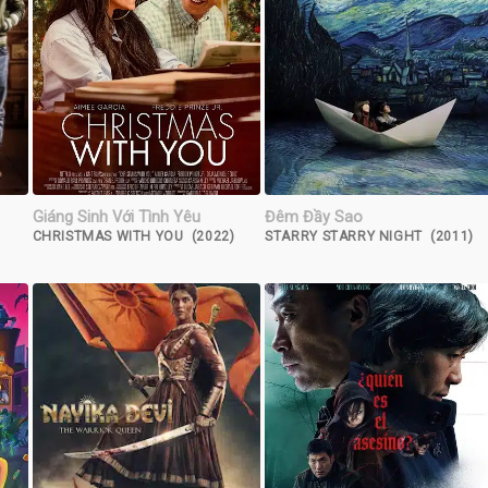
Giáng Sinh Với Tình Yêu
Đêm Đầy Sao
CHRISTMAS WITH YOU (2022)
STARRY STARRY NIGHT (2011)