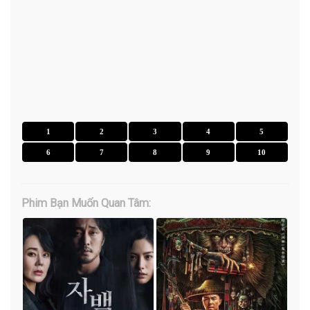
1
2
3
4
5
6
7
8
9
10
Phim Bạn Muốn Quan Tâm: