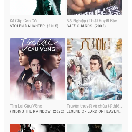
Kẻ Cắp Con Gái
Nối Nghiệp (Thiết Huyết Bảo
Tiêu)
STOLEN DAUGHTER (2015)
SAFE GUARDS (2006)
Tìm Lại Cầu Vồng
Truyền thuyết về chúa tể thiên
đường
FINDING THE RAINBOW (2022)
LEGEND OF LORD OF HEAVEN
(2019)