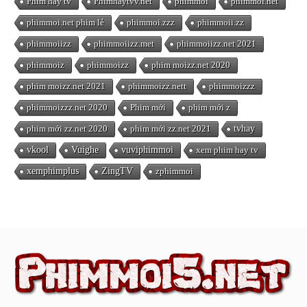
Phim hay tv
Phimhaytvv.net
phimmoi
phimmoi.net
phimmoi.net phim lẻ
phimmoi.zzz
phimmoii.zz
phimmoiizz
phimmoiizz.met
phimmoiizz.net 2021
phimmoiz
phimmoizz
phim moizz.net 2020
phim moizz.net 2021
phimmoizz.nett
phimmoizzz
phimmoizzz.net 2020
Phim mới
phim mới z
phim mới zz.net 2020
phim mới zz.net 2021
tvhay
vkool
Vuighe
vuviphimmoi
xem phim hay tv
xemphimplus
ZingTV
zphimmoi