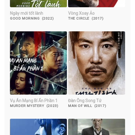
Ngày mới tốt lành
Vòng Xoay Ảo
GOOD MORNING (2022)
THE CIRCLE (2017)
Vụ Án Mạng Bí Ẩn Phần 1
Đàn Ông Song Tử
MURDER MYSTERY (2023)
MAN OF WILL (2017)