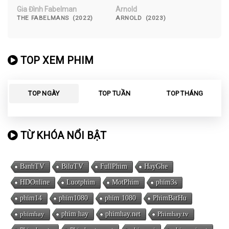
Gia Đình Fabelman
Arnold
THE FABELMANS (2022)
ARNOLD (2023)
TOP XEM PHIM
TOP NGÀY
TOP TUẦN
TOP THÁNG
TỪ KHÓA NỔI BẬT
BanhTV
BiluTV
FullPhim
HayGhe
HDOnline
Luotphim
MotPhim
phim3s
phim14
phim1080
phim 1080
PhimBatHu
phimhay
phim hay
phimhay.net
Phimhay.tv