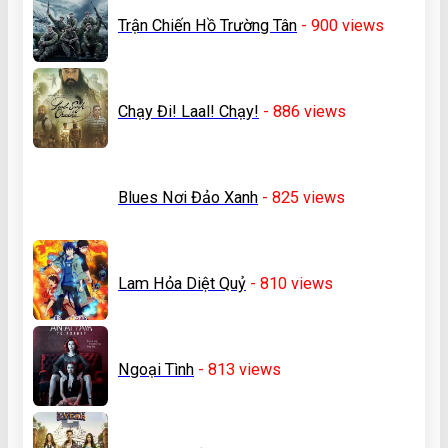
Trận Chiến Hồ Trường Tân
- 900
views
Chạy Đi! Laal! Chạy!
- 886
views
Blues Nơi Đảo Xanh
- 825
views
Lam Hỏa Diệt Quỷ
- 810
views
Ngoại Tình
- 813
views