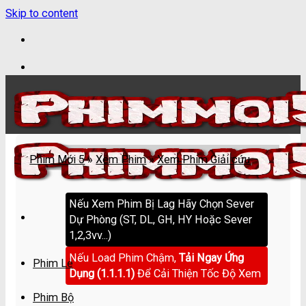
Skip to content
Phim Mới 5
»
Xem Phim
»
Xem Phim Giải cứu
Nếu Xem Phim Bị Lag Hãy Chọn Sever
Dự Phòng (ST, DL, GH, HY Hoặc Sever
1,2,3vv...)
Nếu Load Phim Chậm,
Tải Ngay Ứng
Phim Lẻ
Dụng (1.1.1.1)
Để Cải Thiện Tốc Độ Xem
Phim Bộ