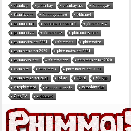
phimhay
phim hay
phimhay.net
Phimhay.tv
Phim hay tv
Phimhaytvv.net
phimmoi
phimmoi.net
phimmoi.net phim lẻ
phimmoi.zzz
phimmoii.zz
phimmoiizz
phimmoiizz.met
phimmoiizz.net 2021
phimmoiz
phimmoizz
phim moizz.net 2020
phim moizz.net 2021
phimmoizz.nett
phimmoizzz
phimmoizzz.net 2020
Phim mới
phim mới z
phim mới zz.net 2020
phim mới zz.net 2021
tvhay
vkool
Vuighe
vuviphimmoi
xem phim hay tv
xemphimplus
ZingTV
zphimmoi