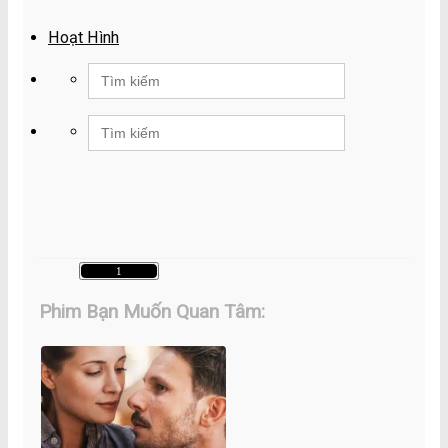
Hoạt Hình
Search
for:
Search
for:
1
Phim Bạn Muốn Quan Tâm: