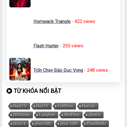
Homejack Triangle
- 422
views
Flash Hunter
- 255
views
Trốn Chạy Đảo Dục Vọng
- 248
views
TỪ KHÓA NỔI BẬT
BanhTV
BiluTV
FullPhim
HayGhe
HDOnline
Luotphim
MotPhim
phim3s
phim14
phim1080
phim 1080
PhimBatHu