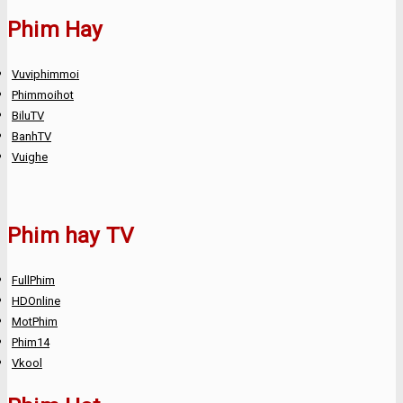
Phim Hay
Vuviphimmoi
Phimmoihot
BiluTV
BanhTV
Vuighe
Phim hay TV
FullPhim
HDOnline
MotPhim
Phim14
Vkool