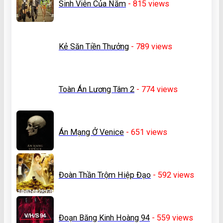
Sinh Viên Của Năm
- 815
views
Kẻ Săn Tiền Thưởng
- 789
views
Toàn Án Lương Tâm 2
- 774
views
Án Mạng Ở Venice
- 651
views
Đoàn Thần Trộm Hiệp Đạo
- 592
views
Đoạn Băng Kinh Hoàng 94
- 559
views