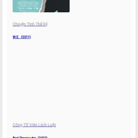
Chuyện Tình Thế Kỷ
W.E. (2011)
Công Tố Viên Lách Luật