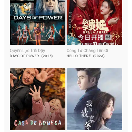
Quyền Lực Trỗi Dậy
Công Tử Chàng Tên Gì
DAYS OF POWER (2018)
HELLO THERE (2023)