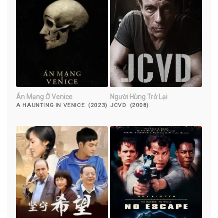
Án Mạng Ở Venice
Người Hùng Trở Lại
A HAUNTING IN VENICE (2023)
JCVD (2008)