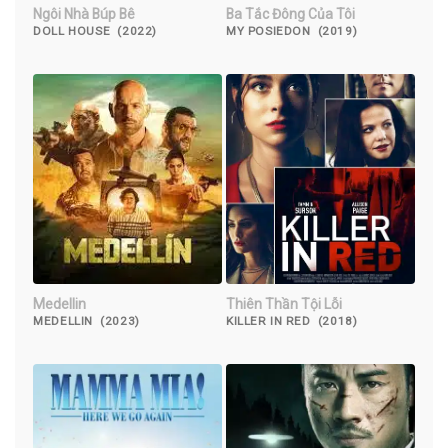
Ngôi Nhà Búp Bê
Ba Tắc Đông Của Tôi
DOLL HOUSE (2022)
MY POSIEDON (2019)
Medellin
Thiên Thần Tội Lỗi
MEDELLIN (2023)
KILLER IN RED (2018)