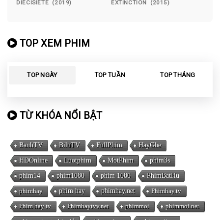
DIECISIETE (2019)
EXTINCTION (2015)
TOP XEM PHIM
TOP NGÀY
TOP TUẦN
TOP THÁNG
TỪ KHÓA NỔI BẬT
BanhTV
BiluTV
FullPhim
HayGhe
HDOnline
Luotphim
MotPhim
phim3s
phim14
phim1080
phim 1080
PhimBatHu
phimhay
phim hay
phimhay.net
Phimhay.tv
Phim hay tv
Phimhaytvv.net
phimmoi
phimmoi.net