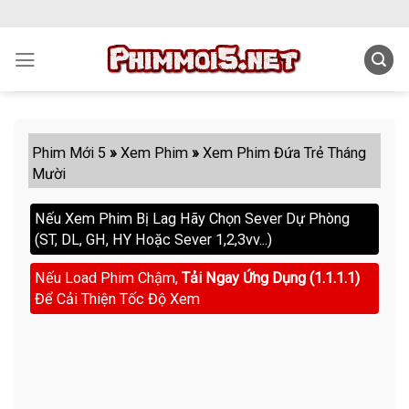
Skip
to
content
Phim Mới 5
»
Xem Phim
»
Xem Phim Đứa Trẻ Tháng
Mười
Nếu Xem Phim Bị Lag Hãy Chọn Sever Dự Phòng
(ST, DL, GH, HY Hoặc Sever 1,2,3vv...)
Nếu Load Phim Chậm,
Tải Ngay Ứng Dụng (1.1.1.1)
Để Cải Thiện Tốc Độ Xem