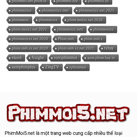
phimmoi.net phim lẻ
phimmoi.zzz
phimmoii.zz
phimmoiizz
phimmoiizz.met
phimmoiizz.net 2021
phimmoiz
phimmoizz
phim moizz.net 2020
phim moizz.net 2021
phimmoizz.nett
phimmoizzz
phimmoizzz.net 2020
Phim mới
phim mới z
phim mới zz.net 2020
phim mới zz.net 2021
tvhay
vkool
Vuighe
vuviphimmoi
xem phim hay tv
xemphimplus
ZingTV
zphimmoi
PhimMoi5.net
là một trang web cung cấp nhiều thể loại