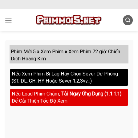
Skip
to
content
Phim Mới 5
»
Xem Phim
»
Xem Phim 72 giờ: Chiến
Dịch Hoàng Kim
Nếu Xem Phim Bị Lag Hãy Chọn Sever Dự Phòng
(ST, DL, GH, HY Hoặc Sever 1,2,3vv...)
Nếu Load Phim Chậm,
Tải Ngay Ứng Dụng (1.1.1.1)
Để Cải Thiện Tốc Độ Xem