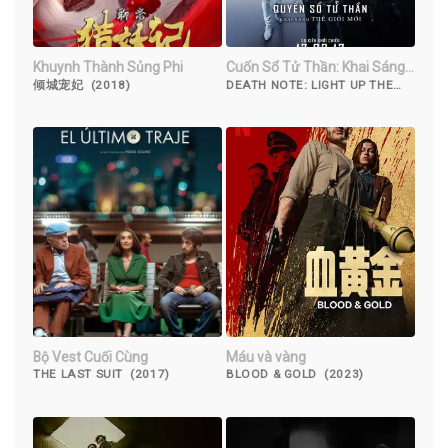
Khuynh Thành Sủng Phi
Cuốn Sổ Tử Thần: Khai Sáng
Thế Giới Mới
倾城宠妃 (2018)
DEATH NOTE: LIGHT UP THE
NEW WORLD (2016)
Bộ Vest Cuối Cùng
Máu và vàng
THE LAST SUIT (2017)
BLOOD & GOLD (2023)