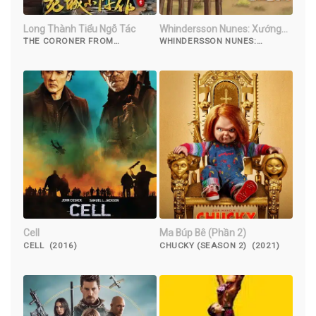
Long Thành Tiểu Ngỗ Tác
Whindersson Nunes: Xướng
thơ giảng đạo
THE CORONER FROM
WHINDERSSON NUNES:
LONGCHENG (2023)
PREACHING TO THE CHOIR
(2023)
Cell
Ma Búp Bê (Phần 2)
CELL (2016)
CHUCKY (SEASON 2) (2021)