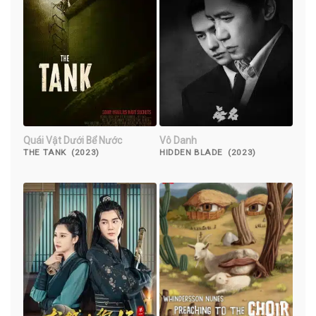
Quái Vật Dưới Bể Nước
Vô Danh
THE TANK (2023)
HIDDEN BLADE (2023)