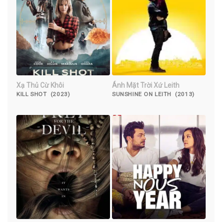
Xạ Thủ Cừ Khôi
Ánh Mặt Trời Xứ Leith
KILL SHOT (2023)
SUNSHINE ON LEITH (2013)