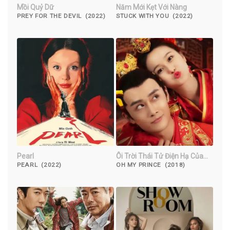
Mồi Quỷ Dữ
Năm Mới Kẹt Với Nàng
PREY FOR THE DEVIL (2022)
STUCK WITH YOU (2022)
Pearl
Ôi Trời Thái Tử Điện Hạ Của
Tôi
PEARL (2022)
OH MY PRINCE (2018)