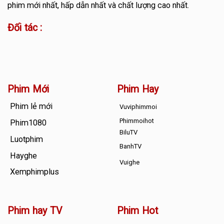
phim mới nhất, hấp dẫn nhất và chất lượng cao nhất.
Đối tác :
Phim Mới
Phim Hay
Phim lẻ mới
Vuviphimmoi
Phimmoihot
Phim1080
BiluTV
Luotphim
BanhTV
Hayghe
Vuighe
Xemphimplus
Phim hay TV
Phim Hot