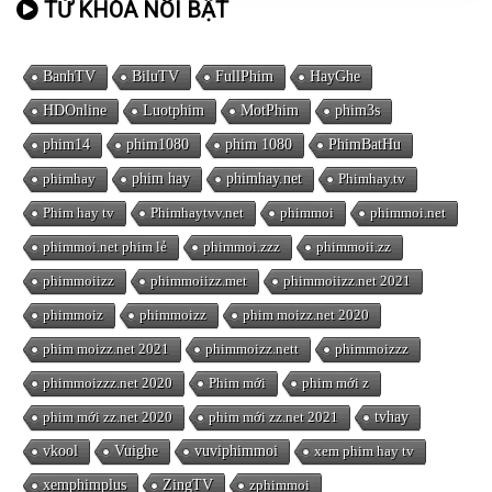
TỪ KHÓA NỔI BẬT
BanhTV
BiluTV
FullPhim
HayGhe
HDOnline
Luotphim
MotPhim
phim3s
phim14
phim1080
phim 1080
PhimBatHu
phimhay
phim hay
phimhay.net
Phimhay.tv
Phim hay tv
Phimhaytvv.net
phimmoi
phimmoi.net
phimmoi.net phim lẻ
phimmoi.zzz
phimmoii.zz
phimmoiizz
phimmoiizz.met
phimmoiizz.net 2021
phimmoiz
phimmoizz
phim moizz.net 2020
phim moizz.net 2021
phimmoizz.nett
phimmoizzz
phimmoizzz.net 2020
Phim mới
phim mới z
phim mới zz.net 2020
phim mới zz.net 2021
tvhay
vkool
Vuighe
vuviphimmoi
xem phim hay tv
xemphimplus
ZingTV
zphimmoi