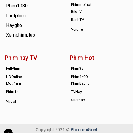
Phimmoihot
Phim1080
BiluTV
Luotphim
BanhTV
Hayghe
Vuighe
Xemphimplus
Phim hay TV
Phim Hot
FullPhim
Phim3s
HDOnline
Phim4400
MotPhim
PhimBatHu
Phim14
TVHay
Sitemap
Vkool
Copyright 2021 ©
Phimmoi5.net