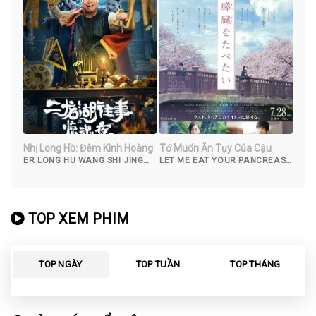
Nhị Long Hồ: Đêm Kinh Hoàng
Tớ Muốn Ăn Tụy Của Cậu
ER LONG HU WANG SHI JING
LET ME EAT YOUR PANCREAS
HUN YE (2021)
(2017)
TOP XEM PHIM
TOP NGÀY
TOP TUẦN
TOP THÁNG