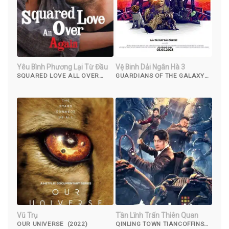
Yêu Bình Phương Lại Từ Đầu
Vệ Binh Dải Ngân Hà 3
SQUARED LOVE ALL OVER
GUARDIANS OF THE GALAXY
AGAIN (2023)
VOLUME 3 (2023)
Vũ Trụ
Tần Lĩnh Trấn Thiên Quan
OUR UNIVERSE (2022)
QINLING TOWN TIANCOFFINS