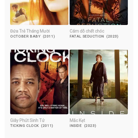
Đứa Trẻ Tháng Mười
Cám dỗ chết chóc
OCTOBER BABY (2011)
FATAL SEDUCTION (2023)
Giây Phút Sinh Tử
Mắc Kẹt
TICKING CLOCK (2011)
INSIDE (2023)