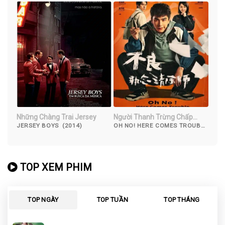
Những Chàng Trai Jersey
Người Thanh Trừng Chấp
Niệm Bất Lương
JERSEY BOYS (2014)
OH NO! HERE COMES TROUBLE
(2023)
TOP XEM PHIM
TOP NGÀY
TOP TUẦN
TOP THÁNG