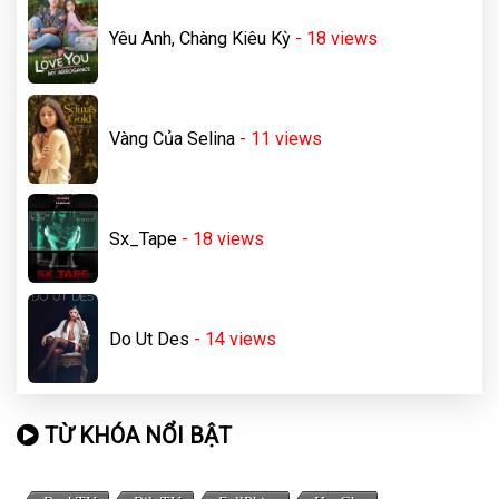
Yêu Anh, Chàng Kiêu Kỳ
- 18
views
Vàng Của Selina
- 11
views
Sx_Tape
- 18
views
Do Ut Des
- 14
views
TỪ KHÓA NỔI BẬT