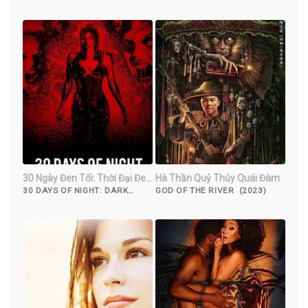
(2023)
30 Ngày Đen Tối: Thời Đại Đen
Hà Thần Quỷ Thủy Quái Đàm
Tối
30 DAYS OF NIGHT: DARK
GOD OF THE RIVER (2023)
DAYS (2010)