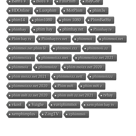
BanhTV
BiluTV
FullPhim
HayGhe
HDOnline
Luotphim
MotPhim
phim3s
phim14
phim1080
phim 1080
PhimBatHu
phimhay
phim hay
phimhay.net
Phimhay.tv
Phim hay tv
Phimhaytvv.net
phimmoi
phimmoi.net
phimmoi.net phim lẻ
phimmoi.zzz
phimmoii.zz
phimmoiizz
phimmoiizz.met
phimmoiizz.net 2021
phimmoiz
phimmoizz
phim moizz.net 2020
phim moizz.net 2021
phimmoizz.nett
phimmoizzz
phimmoizzz.net 2020
Phim mới
phim mới z
phim mới zz.net 2020
phim mới zz.net 2021
tvhay
vkool
Vuighe
vuviphimmoi
xem phim hay tv
xemphimplus
ZingTV
zphimmoi