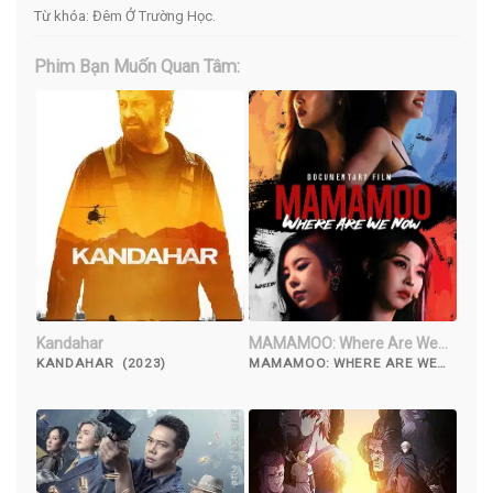
Từ khóa:
Đêm Ở Trường Học
.
Phim Bạn Muốn Quan Tâm:
Kandahar
MAMAMOO: Where Are We
Now
KANDAHAR (2023)
MAMAMOO: WHERE ARE WE
NOW (2022)