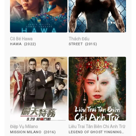
Cô Bé Hawa
Thách Đấu
HAWA (2022)
STREET (2015)
Điệp Vụ Milano
Liêu Trai Tân Biên Chi Anh Trữ
MISSION MILANO (2016)
LEGEND OF GHOST YINGNING