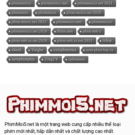
phimmoiizz
phimmoiizz.met
phimmoiizz.net 2021
phimmoiz
phimmoizz
phim moizz.net 2020
phim moizz.net 2021
phimmoizz.nett
phimmoizzz
phimmoizzz.net 2020
Phim mới
phim mới z
phim mới zz.net 2020
phim mới zz.net 2021
tvhay
vkool
Vuighe
vuviphimmoi
xem phim hay tv
xemphimplus
ZingTV
zphimmoi
PhimMoi5.net
là một trang web cung cấp nhiều thể loại
phim mới nhất, hấp dẫn nhất và chất lượng cao nhất.