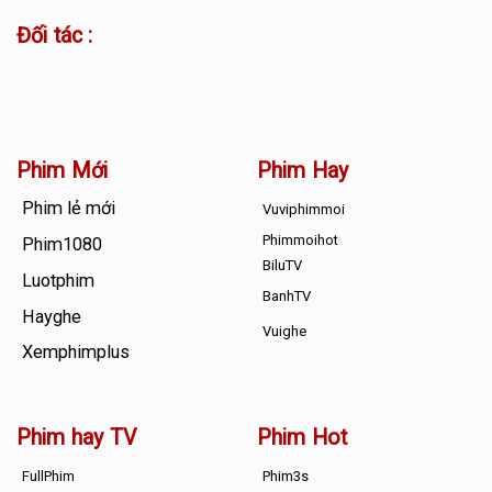
Đối tác :
Phim Mới
Phim Hay
Phim lẻ mới
Vuviphimmoi
Phimmoihot
Phim1080
BiluTV
Luotphim
BanhTV
Hayghe
Vuighe
Xemphimplus
Phim hay TV
Phim Hot
FullPhim
Phim3s