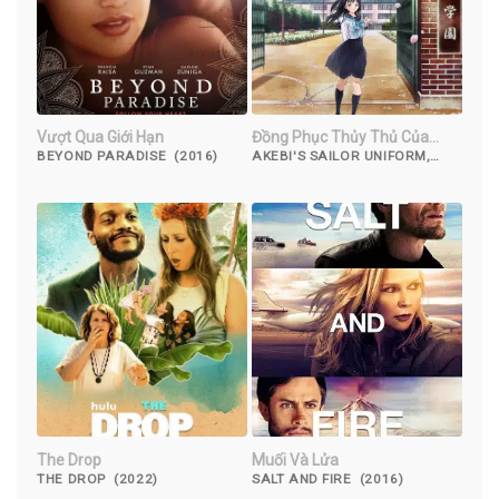
Vượt Qua Giới Hạn
Đồng Phục Thủy Thủ Của
Akebi
BEYOND PARADISE (2016)
AKEBI'S SAILOR UNIFORM,
AKEBI-CHAN NO SAILOR FUKU
(2022)
The Drop
Muối Và Lửa
THE DROP (2022)
SALT AND FIRE (2016)