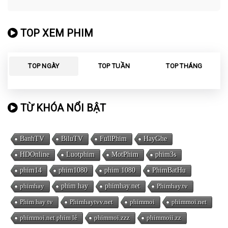
TOP XEM PHIM
TOP NGÀY
TOP TUẦN
TOP THÁNG
TỪ KHÓA NỔI BẬT
BanhTV
BiluTV
FullPhim
HayGhe
HDOnline
Luotphim
MotPhim
phim3s
phim14
phim1080
phim 1080
PhimBatHu
phimhay
phim hay
phimhay.net
Phimhay.tv
Phim hay tv
Phimhaytvv.net
phimmoi
phimmoi.net
phimmoi.net phim lẻ
phimmoi.zzz
phimmoii.zz