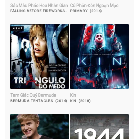
Sắc Màu Pháo Hoa Nhân Gian
Cú Phản Đòn Ngoạn Mục
FALLING BEFORE FIREWORKS
PRIMARY (2014)
(2023)
Tam Giác Quỷ Bermuda
Kin
BERMUDA TENTACLES (2014)
KIN (2018)