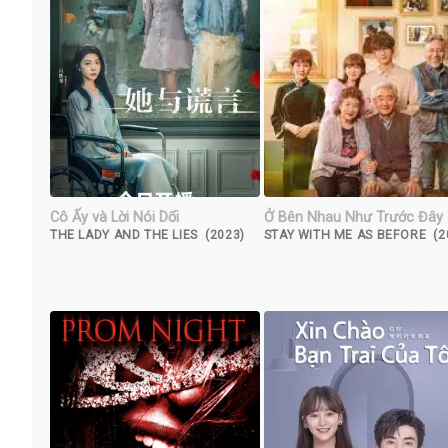
Cô Ấy và Lời Nói Dối
Ở Bên Nhau Như Trước Đây
THE LADY AND THE LIES (2023)
STAY WITH ME AS BEFORE (2