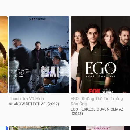
Thanh Tra Vô Hình
EGO : Không Thể Tin Tưởng
Đàn Ông
SHADOW DETECTIVE (2022)
EGO : ERKEGE GUVEN OLMAZ
(2023)