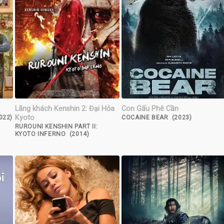
Lãng khách Kenshin 2: Đại Hỏa
Con Gấu Phê Cần
Kyoto
022)
COCAINE BEAR (2023)
RUROUNI KENSHIN PART II:
KYOTO INFERNO (2014)