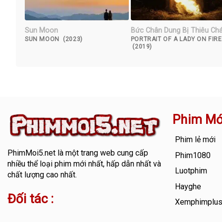
Sun Moon
Bức Chân Dung Bị Thiêu Ch
SUN MOON (2023)
PORTRAIT OF A LADY ON FIRE
(2019)
Phim Mớ
Phim lẻ mới
PhimMoi5.net
là một trang web cung cấp
Phim1080
nhiều thể loại phim mới nhất, hấp dẫn nhất và
Luotphim
chất lượng cao nhất.
Hayghe
Đối tác :
Xemphimplu