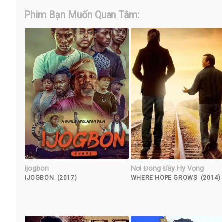
Phim Bạn Muốn Quan Tâm:
ijogbon
Nơi Đong Đầy Hy Vọng
IJOGBON (2017)
WHERE HOPE GROWS (2014)