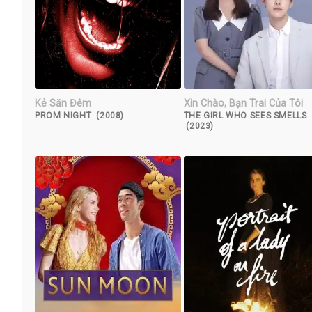
Kẻ Săn Đêm
Xin Chào, Bạn Trai Của Tôi
PROM NIGHT (2008)
THE GIRL WHO SEES SMELLS
(2023)