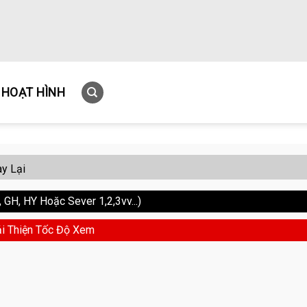
HOẠT HÌNH
y Lại
GH, HY Hoặc Sever 1,2,3vv...)
i Thiện Tốc Độ Xem