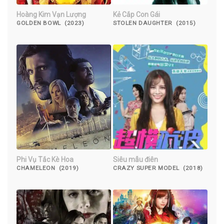
Hoàng Kim Vạn Lượng
Kẻ Cắp Con Gái
GOLDEN BOWL (2023)
STOLEN DAUGHTER (2015)
Phi Vụ Tắc Kè Hoa
Siêu mẫu điên
CHAMELEON (2019)
CRAZY SUPER MODEL (2018)