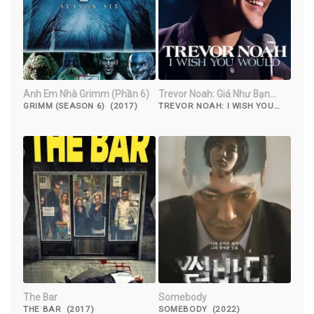
Anh Em Nhà Grimm (Phần 6)
Trevor Noah: Giá Như Bạn…
GRIMM (SEASON 6) (2017)
TREVOR NOAH: I WISH YOU
WOULD (2022)
The Bar
Somebody
THE BAR (2017)
SOMEBODY (2022)