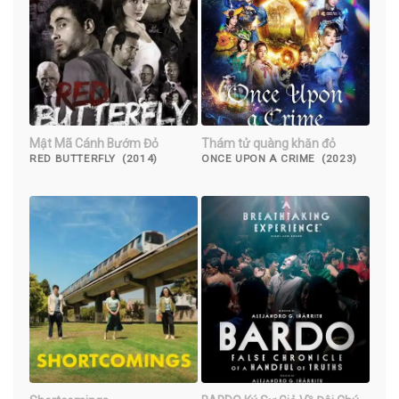
Mật Mã Cánh Bướm Đỏ
Thám tử quàng khăn đỏ
RED BUTTERFLY (2014)
ONCE UPON A CRIME (2023)