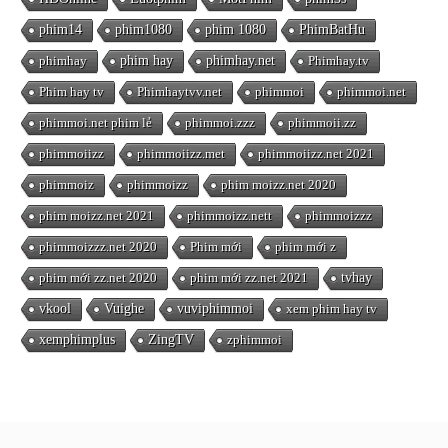
phim14
phim1080
phim 1080
PhimBatHu
phimhay
phim hay
phimhay.net
Phimhay.tv
Phim hay tv
Phimhaytvv.net
phimmoi
phimmoi.net
phimmoi.net phim lẻ
phimmoi.zzz
phimmoii.zz
phimmoiizz
phimmoiizz.met
phimmoiizz.net 2021
phimmoiz
phimmoizz
phim moizz.net 2020
phim moizz.net 2021
phimmoizz.nett
phimmoizzz
phimmoizzz.net 2020
Phim mới
phim mới z
phim mới zz.net 2020
phim mới zz.net 2021
tvhay
vkool
Vuighe
vuviphimmoi
xem phim hay tv
xemphimplus
ZingTV
zphimmoi