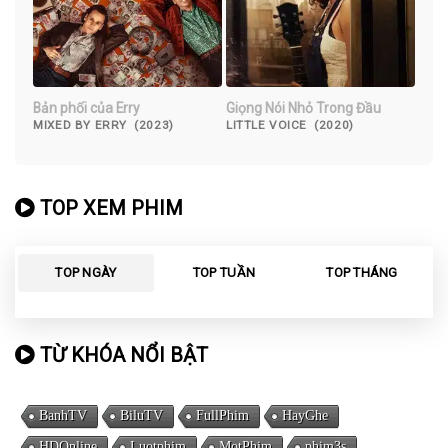
Bản phối của Erry
Giọng Nói Nhỏ Trong Đầu
MIXED BY ERRY (2023)
LITTLE VOICE (2020)
TOP XEM PHIM
TOP NGÀY
TOP TUẦN
TOP THÁNG
TỪ KHÓA NỔI BẬT
BanhTV
BiluTV
FullPhim
HayGhe
HDOnline
Luotphim
MotPhim
phim3s