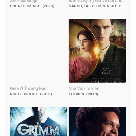
Shortcomings
BARDO Ký Sự Giả Về Đôi Chút
Sự Thật
SHORTCOMINGS (2023)
BARDO, FALSE CHRONICLE OF
A HANDFUL OF TRUTHS
(2022)
Đêm Ở Trường Học
Nhà Văn Tolkien
NIGHT SCHOOL (2018)
TOLKIEN (2019)