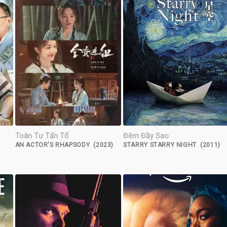
Toàn Tư Tấn Tổ
Đêm Đầy Sao
AN ACTOR'S RHAPSODY (2023)
STARRY STARRY NIGHT (2011)