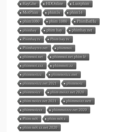
HayGhe
HDOnline
Luotphim
MotPhim
phim3s
phim14
phim1080
phim 1080
PhimBatHu
phimhay
phim hay
phimhay.net
Phimhay.tv
Phim hay tv
Phimhaytvv.net
phimmoi
phimmoi.net
phimmoi.net phim lẻ
phimmoi.zzz
phimmoii.zz
phimmoiizz
phimmoiizz.met
phimmoiizz.net 2021
phimmoiz
phimmoizz
phim moizz.net 2020
phim moizz.net 2021
phimmoizz.nett
phimmoizzz
phimmoizzz.net 2020
Phim mới
phim mới z
phim mới zz.net 2020