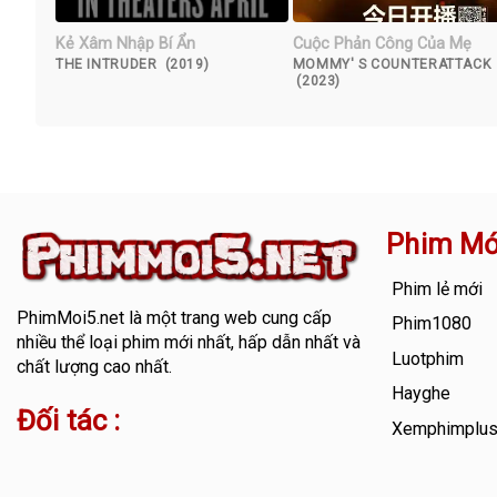
Kẻ Xâm Nhập Bí Ẩn
Cuộc Phản Công Của Mẹ
THE INTRUDER (2019)
MOMMY' S COUNTERATTACK
(2023)
Phim Mớ
Phim lẻ mới
PhimMoi5.net
là một trang web cung cấp
Phim1080
nhiều thể loại phim mới nhất, hấp dẫn nhất và
Luotphim
chất lượng cao nhất.
Hayghe
Đối tác :
Xemphimplu