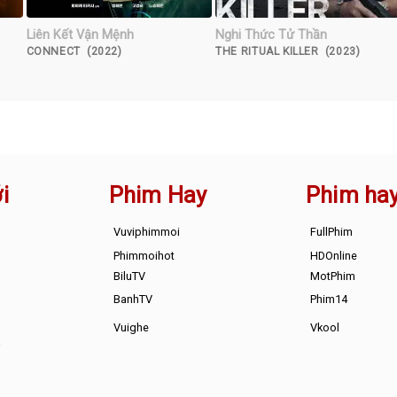
Liên Kết Vận Mệnh
Nghi Thức Tử Thần
CONNECT (2022)
THE RITUAL KILLER (2023)
i
Phim Hay
Phim ha
Vuviphimmoi
FullPhim
Phimmoihot
HDOnline
BiluTV
MotPhim
BanhTV
Phim14
Vuighe
Vkool
s