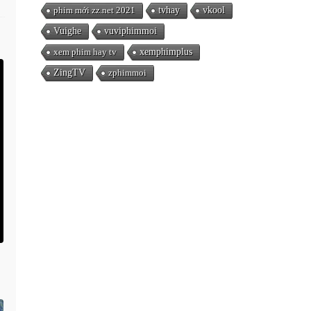
phim mới zz.net 2021
tvhay
vkool
Vuighe
vuviphimmoi
xem phim hay tv
xemphimplus
ZingTV
zphimmoi