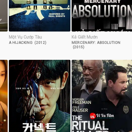
Một Vụ Cướp Tàu
Kẻ Giết Mướn
A HIJACKING (2012)
MERCENARY: ABSOLUTION
(2015)