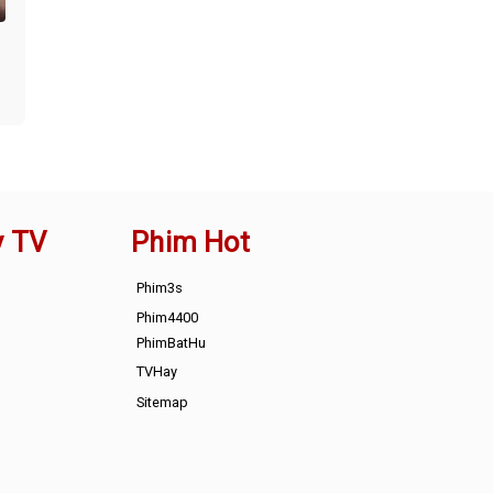
y TV
Phim Hot
Phim3s
Phim4400
PhimBatHu
TVHay
Sitemap