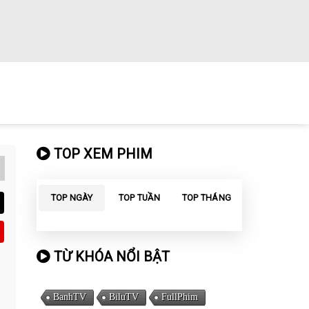
TOP XEM PHIM
TOP NGÀY
TOP TUẦN
TOP THÁNG
TỪ KHÓA NỔI BẬT
BanhTV
BiluTV
FullPhim