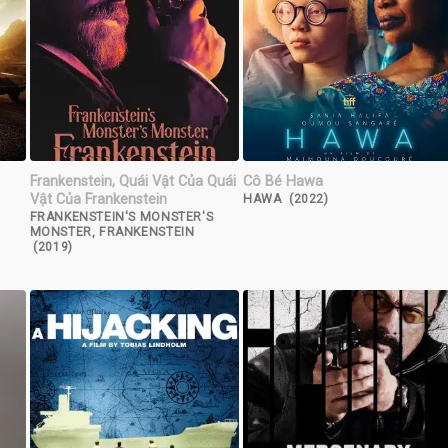
Frankenstein, Quái Vật Của Quái
Cô Bé Hawa
Vật Của Frankenstein
HAWA (2022)
FRANKENSTEIN'S MONSTER'S
MONSTER, FRANKENSTEIN
(2019)