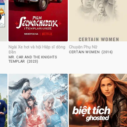
Ngài Xe hơi và hội Hiệp sĩ dòng
Chuyện Phụ Nữ
Đền
CERTAIN WOMEN (2016)
MR. CAR AND THE KNIGHTS
TEMPLAR (2023)