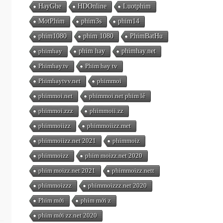
HayGhe
HDOnline
Luotphim
MotPhim
phim3s
phim14
phim1080
phim 1080
PhimBatHu
phimhay
phim hay
phimhay.net
Phimhay.tv
Phim hay tv
Phimhaytvv.net
phimmoi
phimmoi.net
phimmoi.net phim lẻ
phimmoi.zzz
phimmoii.zz
phimmoiizz
phimmoiizz.met
phimmoiizz.net 2021
phimmoiz
phimmoizz
phim moizz.net 2020
phim moizz.net 2021
phimmoizz.nett
phimmoizzz
phimmoizzz.net 2020
Phim mới
phim mới z
phim mới zz.net 2020