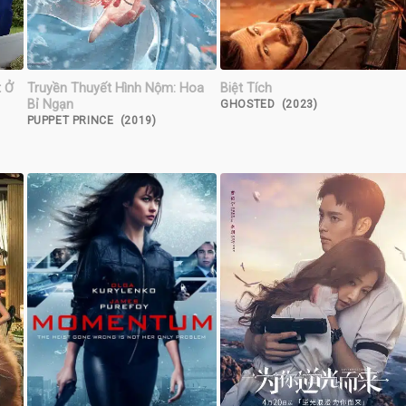
t Ở
Truyền Thuyết Hình Nộm: Hoa
Biệt Tích
Bỉ Ngạn
GHOSTED (2023)
PUPPET PRINCE (2019)