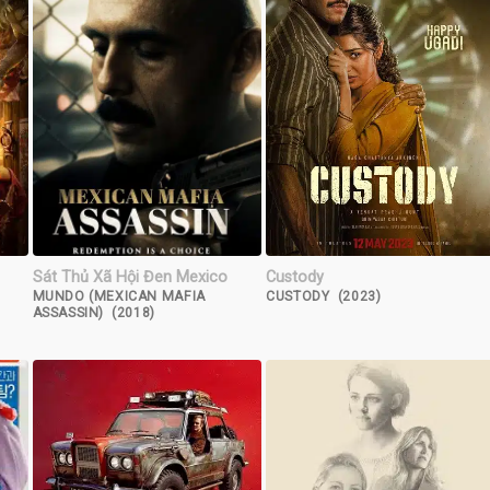
Sát Thủ Xã Hội Đen Mexico
Custody
MUNDO (MEXICAN MAFIA
CUSTODY (2023)
ASSASSIN) (2018)