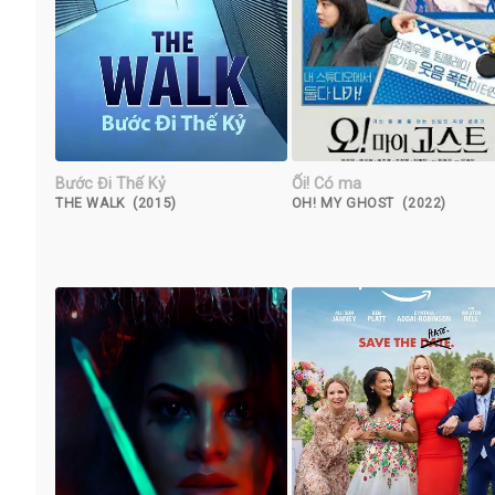
Bước Đi Thế Kỷ
Ối! Có ma
THE WALK (2015)
OH! MY GHOST (2022)