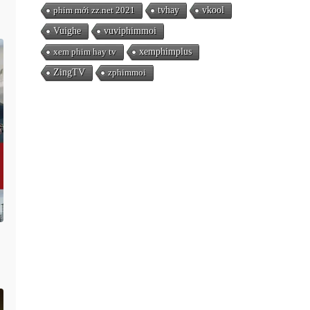
phim mới zz.net 2021
tvhay
vkool
Vuighe
vuviphimmoi
xem phim hay tv
xemphimplus
ZingTV
zphimmoi