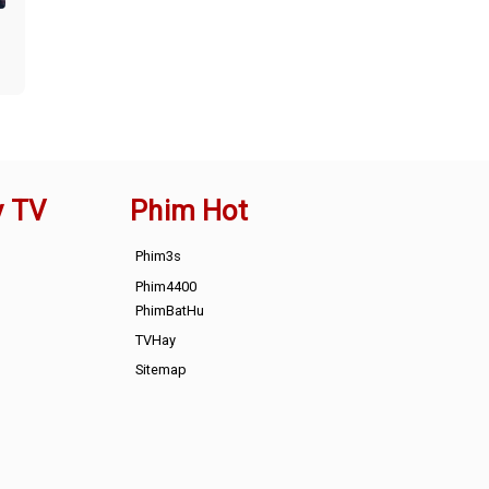
y TV
Phim Hot
Phim3s
Phim4400
PhimBatHu
TVHay
Sitemap