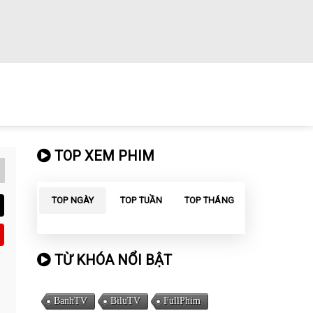
TOP XEM PHIM
TOP NGÀY
TOP TUẦN
TOP THÁNG
TỪ KHÓA NỔI BẬT
BanhTV
BiluTV
FullPhim