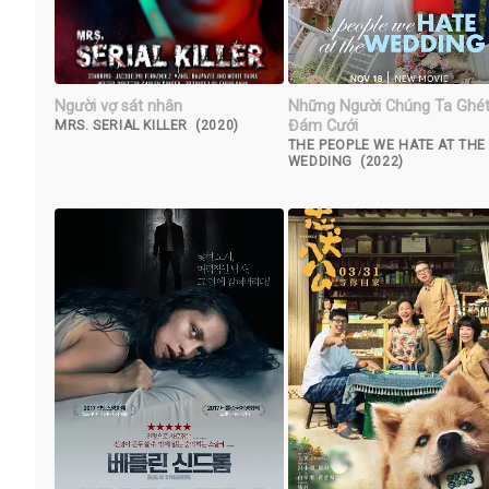
Người vợ sát nhân
Những Người Chúng Ta Ghé
Đám Cưới
MRS. SERIAL KILLER (2020)
THE PEOPLE WE HATE AT THE
WEDDING (2022)