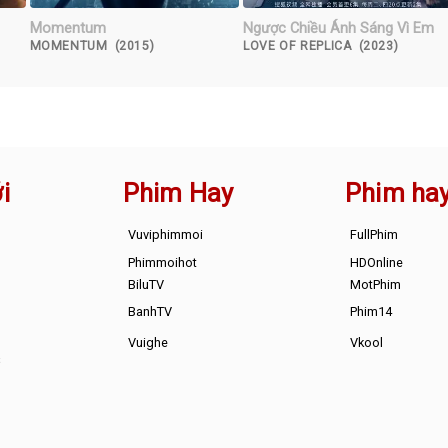
Momentum
Ngược Chiều Ánh Sáng Vì Em
MOMENTUM (2015)
LOVE OF REPLICA (2023)
i
Phim Hay
Phim ha
Vuviphimmoi
FullPhim
Phimmoihot
HDOnline
BiluTV
MotPhim
BanhTV
Phim14
Vuighe
Vkool
s