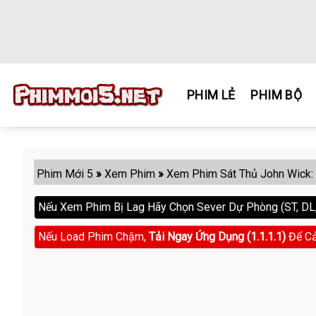
Skip
to
content
PHIM LẺ
PHIM BỘ
Phim Mới 5
»
Xem Phim
»
Xem Phim Sát Thủ John Wick:
Nếu Xem Phim Bị Lag Hãy Chọn Sever Dự Phòng (ST, DL, 
Nếu Load Phim Chậm,
Tải Ngay Ứng Dụng (1.1.1.1)
Để Cả