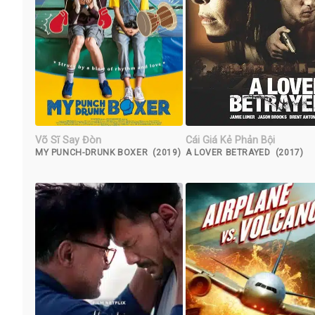
Võ Sĩ Say Đòn
Cái Giá Kẻ Phản Bội
MY PUNCH-DRUNK BOXER (2019)
A LOVER BETRAYED (2017)