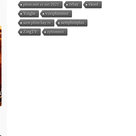
phim mới zz.net 2021
tvhay
vkool
Vuighe
vuviphimmoi
xem phim hay tv
xemphimplus
ZingTV
zphimmoi