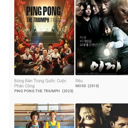
Bóng Bàn Trung Quốc: Cuộc
Rêu
Phản Công
MOSS (2010)
PING PONG:THE TRIUMPH (2023)