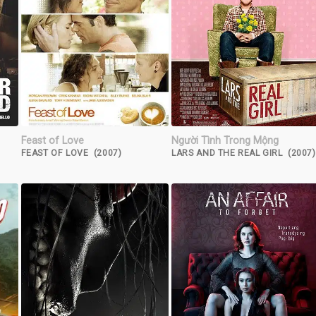
Feast of Love
Người Tình Trong Mộng
FEAST OF LOVE (2007)
LARS AND THE REAL GIRL (2007)