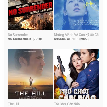
No Surrender
Những Mảnh Vỡ Của Ký Ức Cô
NO SURRENDER (2018)
SHARDS OF HER (2022)
The Hill
Trò Chơi Cân Não