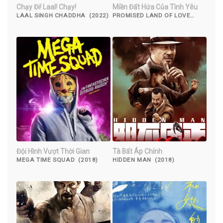
Chạy Đi! Laal! Chạy!
Miền Đất Hứa Của Tình Yêu
LAAL SINGH CHADDHA (2022)
PROMISED LAND OF LOVE
(2019)
Đội Hình Vượt Thời Gian
Tà Bất Áp Chính
MEGA TIME SQUAD (2018)
HIDDEN MAN (2018)