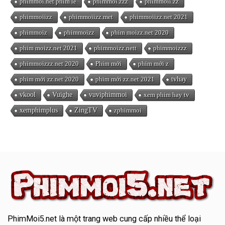
phimmoi.net phim lẻ
phimmoi.zzz
phimmoii.zz
phimmoiizz
phimmoiizz.met
phimmoiizz.net 2021
phimmoiz
phimmoizz
phim moizz.net 2020
phim moizz.net 2021
phimmoizz.nett
phimmoizzz
phimmoizzz.net 2020
Phim mới
phim mới z
phim mới zz.net 2020
phim mới zz.net 2021
tvhay
vkool
Vuighe
vuviphimmoi
xem phim hay tv
xemphimplus
ZingTV
zphimmoi
PhimMoi5.net
là một trang web cung cấp nhiều thể loại