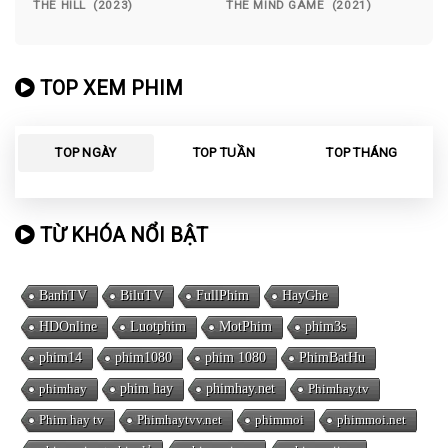
THE HILL (2023)
THE MIND GAME (2021)
TOP XEM PHIM
TOP NGÀY
TOP TUẦN
TOP THÁNG
TỪ KHÓA NỔI BẬT
BanhTV
BiluTV
FullPhim
HayGhe
HDOnline
Luotphim
MotPhim
phim3s
phim14
phim1080
phim 1080
PhimBatHu
phimhay
phim hay
phimhay.net
Phimhay.tv
Phim hay tv
Phimhaytvv.net
phimmoi
phimmoi.net