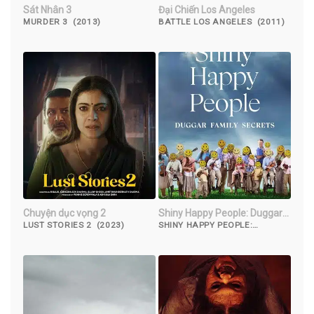
Sát Nhân 3
Đại Chiến Los Angeles
MURDER 3 (2013)
BATTLE LOS ANGELES (2011)
Chuyện dục vọng 2
Shiny Happy People: Duggar
Family Secrets
LUST STORIES 2 (2023)
SHINY HAPPY PEOPLE:
DUGGAR FAMILY SECRETS
(2023)