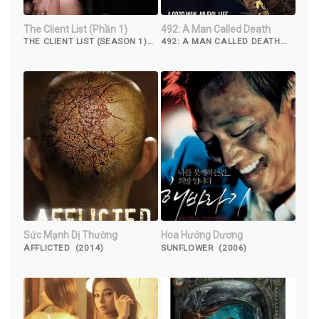
The Client List (Phần 1)
492: A Man Called Death
THE CLIENT LIST (SEASON 1)
492: A MAN CALLED DEATH
(2012)
(2017)
Sức Mạnh Dị Thường
Hoa Hướng Dương
AFFLICTED (2014)
SUNFLOWER (2006)