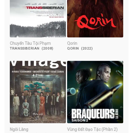
Chuyến Tàu Tội Phạm
Qorin
TRANSSIBERIAN (2008)
QORIN (2022)
Ngôi Làng
Vùng Đất Đạo Tặc (Phần 2)