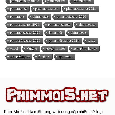
phimmoi.net phim lẻ
phimmoi.zzz
phimmoii.zz
phimmoiizz
phimmoiizz.met
phimmoiizz.net 2021
phimmoiz
phimmoizz
phim moizz.net 2020
phim moizz.net 2021
phimmoizz.nett
phimmoizzz
phimmoizzz.net 2020
Phim mới
phim mới z
phim mới zz.net 2020
phim mới zz.net 2021
tvhay
vkool
Vuighe
vuviphimmoi
xem phim hay tv
xemphimplus
ZingTV
zphimmoi
PhimMoi5.net
là một trang web cung cấp nhiều thể loại