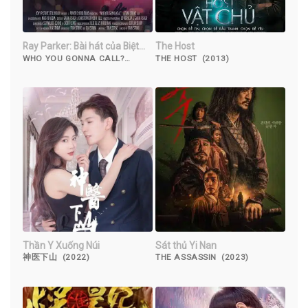
Ray Parker: Bài hát của Biệt
The Host
đội săn ma
WHO YOU GONNA CALL?
THE HOST (2013)
(2022)
Thần Y Xuống Núi
Sát thủ Yi Nan
神医下山 (2022)
THE ASSASSIN (2023)