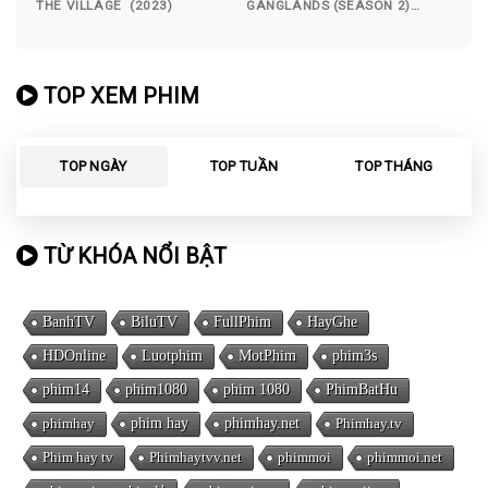
THE VILLAGE (2023)
GANGLANDS (SEASON 2)
(2023)
TOP XEM PHIM
TOP NGÀY
TOP TUẦN
TOP THÁNG
TỪ KHÓA NỔI BẬT
BanhTV
BiluTV
FullPhim
HayGhe
HDOnline
Luotphim
MotPhim
phim3s
phim14
phim1080
phim 1080
PhimBatHu
phimhay
phim hay
phimhay.net
Phimhay.tv
Phim hay tv
Phimhaytvv.net
phimmoi
phimmoi.net