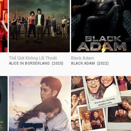
Thế Giới Không Lối Thoát
Black Adam
ALICE IN BORDERLAND (2020)
BLACK ADAM (2022)