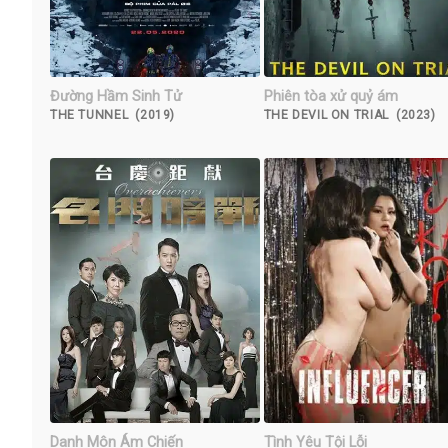
Đường Hầm Sinh Tử
Phiên tòa xử quỷ ám
THE TUNNEL (2019)
THE DEVIL ON TRIAL (2023)
Danh Môn Ám Chiến
Tình Yêu Tội Lỗi