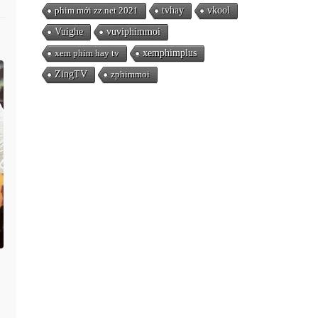
phim mới zz.net 2021
tvhay
vkool
Vuighe
vuviphimmoi
xem phim hay tv
xemphimplus
ZingTV
zphimmoi