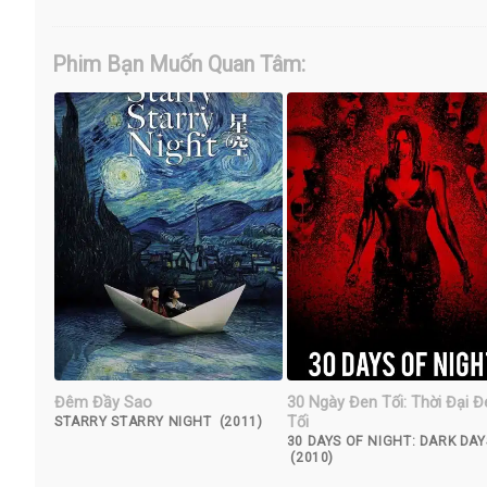
Phim Bạn Muốn Quan Tâm:
Đêm Đầy Sao
30 Ngày Đen Tối: Thời Đại Đ
Tối
STARRY STARRY NIGHT (2011)
30 DAYS OF NIGHT: DARK DAY
(2010)