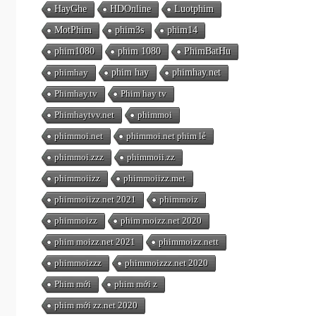
HayGhe
HDOnline
Luotphim
MotPhim
phim3s
phim14
phim1080
phim 1080
PhimBatHu
phimhay
phim hay
phimhay.net
Phimhay.tv
Phim hay tv
Phimhaytvv.net
phimmoi
phimmoi.net
phimmoi.net phim lẻ
phimmoi.zzz
phimmoii.zz
phimmoiizz
phimmoiizz.met
phimmoiizz.net 2021
phimmoiz
phimmoizz
phim moizz.net 2020
phim moizz.net 2021
phimmoizz.nett
phimmoizzz
phimmoizzz.net 2020
Phim mới
phim mới z
phim mới zz.net 2020