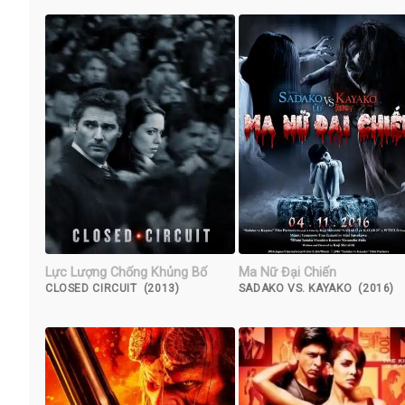
Lực Lượng Chống Khủng Bố
Ma Nữ Đại Chiến
CLOSED CIRCUIT (2013)
SADAKO VS. KAYAKO (2016)