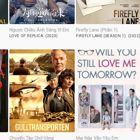
Ngược Chiều Ánh Sáng Vì Em
Firefly Lane (Phần 1)
LOVE OF REPLICA (2023)
FIREFLY LANE (SEASON 1) (2022
Chuyến Tàu Chở Vàng
Mai Này Vẫn Yêu Em