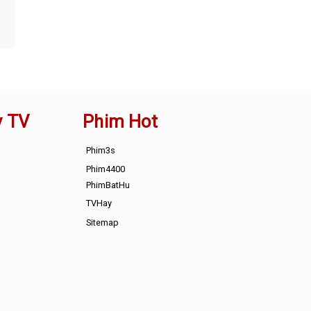
y TV
Phim Hot
Phim3s
Phim4400
PhimBatHu
TVHay
Sitemap