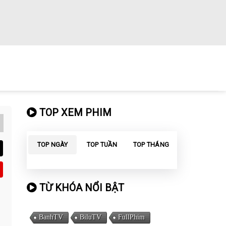
TOP XEM PHIM
TOP NGÀY
TOP TUẦN
TOP THÁNG
TỪ KHÓA NỔI BẬT
BanhTV
BiluTV
FullPhim