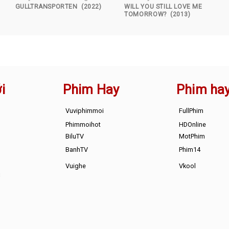
GULLTRANSPORTEN (2022)
WILL YOU STILL LOVE ME
TOMORROW? (2013)
i
Phim Hay
Phim ha
Vuviphimmoi
FullPhim
Phimmoihot
HDOnline
BiluTV
MotPhim
BanhTV
Phim14
Vuighe
Vkool
s