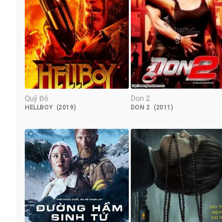
Quỷ Đỏ
Don 2
HELLBOY (2019)
DON 2 (2011)