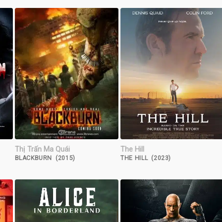
Thị Trấn Ma Quái
The Hill
BLACKBURN (2015)
THE HILL (2023)