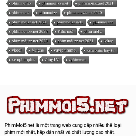
phimmoiizz
phimmoiizz.met
phimmoiizz.net 2021
phimmoiz
phimmoizz
phim moizz.net 2020
phim moizz.net 2021
phimmoizz.nett
phimmoizzz
phimmoizzz.net 2020
Phim mới
phim mới z
phim mới zz.net 2020
phim mới zz.net 2021
tvhay
vkool
Vuighe
vuviphimmoi
xem phim hay tv
xemphimplus
ZingTV
zphimmoi
PhimMoi5.net
là một trang web cung cấp nhiều thể loại
phim mới nhất, hấp dẫn nhất và chất lượng cao nhất.