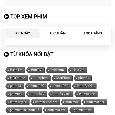
TOP XEM PHIM
TOP NGÀY
TOP TUẦN
TOP THÁNG
TỪ KHÓA NỔI BẬT
BanhTV
BiluTV
FullPhim
HayGhe
HDOnline
Luotphim
MotPhim
phim3s
phim14
phim1080
phim 1080
PhimBatHu
phimhay
phim hay
phimhay.net
Phimhay.tv
Phim hay tv
Phimhaytvv.net
phimmoi
phimmoi.net
phimmoi.net phim lẻ
phimmoi.zzz
phimmoii.zz