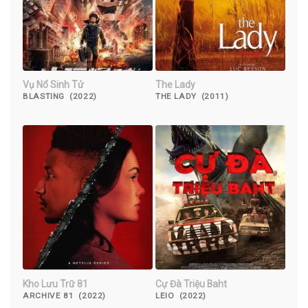
Vụ Nổ Sinh Tử
The Lady
BLASTING (2022)
THE LADY (2011)
Kho Lưu Trữ 81
Cự Đà Triệu Baht
ARCHIVE 81 (2022)
LEIO (2022)