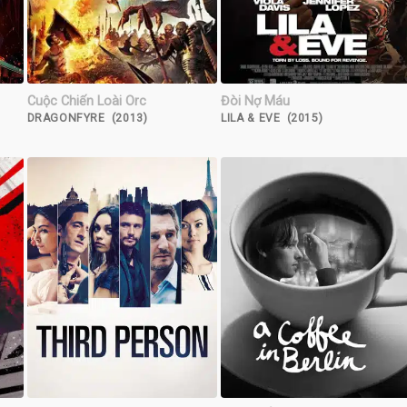
Cuộc Chiến Loài Orc
Đòi Nợ Máu
DRAGONFYRE (2013)
LILA & EVE (2015)