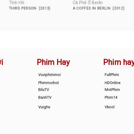
Tình Hờ
Cà Phê Ở Berlin
THIRD PERSON (2013)
A COFFEE IN BERLIN (2012)
i
Phim Hay
Phim ha
Vuviphimmoi
FullPhim
Phimmoihot
HDOnline
BiluTV
MotPhim
BanhTV
Phim14
Vuighe
Vkool
s