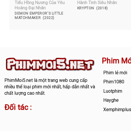
Tiểu Hồng Nương Của Yêu
Hành Tinh Siêu Nhân
Hoàng Đại Nhân
KRYPTON (2018)
DEMON EMPEROR'S LITTLE
MATCHMAKER (2022)
Phim Mớ
Phim lẻ mới
PhimMoi5.net
là một trang web cung cấp
Phim1080
nhiều thể loại phim mới nhất, hấp dẫn nhất và
Luotphim
chất lượng cao nhất.
Hayghe
Đối tác :
Xemphimplu