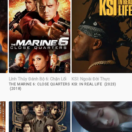
Lính Thủy Đánh Bộ 6: Chặn Lối
KSI: Ngoài Đời Thực
THE MARINE 6: CLOSE QUARTERS
KSI: IN REAL LIFE (2023)
(2018)