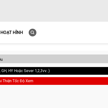
HOẠT HÌNH
ều
GH, HY Hoặc Sever 1,2,3vv...)
i Thiện Tốc Độ Xem