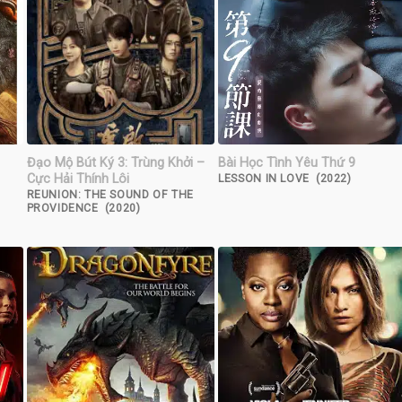
Đạo Mộ Bút Ký 3: Trùng Khởi –
Bài Học Tình Yêu Thứ 9
Cực Hải Thính Lôi
LESSON IN LOVE (2022)
REUNION: THE SOUND OF THE
PROVIDENCE (2020)