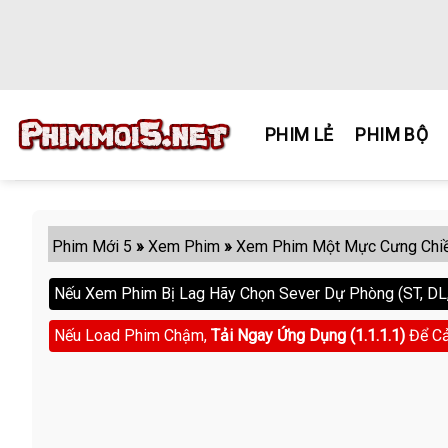
Skip
to
content
PHIM LẺ
PHIM BỘ
Phim Mới 5
»
Xem Phim
»
Xem Phim Một Mực Cưng Chi
Nếu Xem Phim Bị Lag Hãy Chọn Sever Dự Phòng (ST, DL, 
Nếu Load Phim Chậm,
Tải Ngay Ứng Dụng (1.1.1.1)
Để Cả