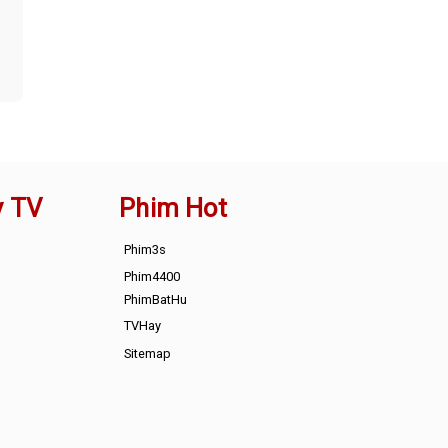
y TV
Phim Hot
Phim3s
Phim4400
PhimBatHu
TVHay
Sitemap