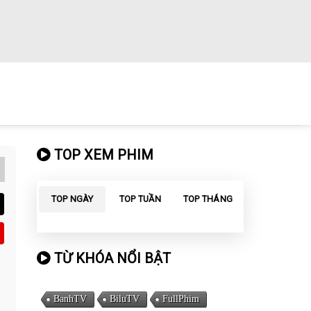
TOP XEM PHIM
TOP NGÀY
TOP TUẦN
TOP THÁNG
TỪ KHÓA NỔI BẬT
BanhTV
BiluTV
FullPhim