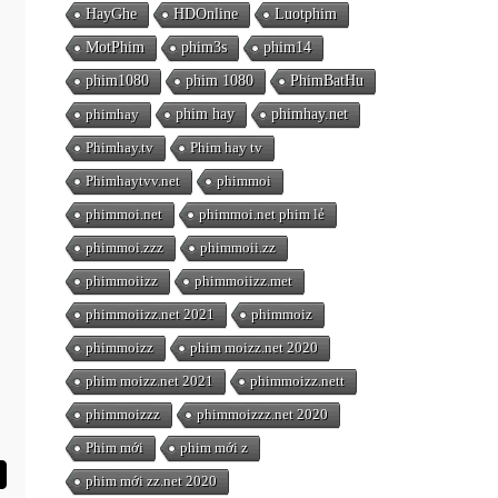
HayGhe
HDOnline
Luotphim
MotPhim
phim3s
phim14
phim1080
phim 1080
PhimBatHu
phimhay
phim hay
phimhay.net
Phimhay.tv
Phim hay tv
Phimhaytvv.net
phimmoi
phimmoi.net
phimmoi.net phim lẻ
phimmoi.zzz
phimmoii.zz
phimmoiizz
phimmoiizz.met
phimmoiizz.net 2021
phimmoiz
phimmoizz
phim moizz.net 2020
phim moizz.net 2021
phimmoizz.nett
phimmoizzz
phimmoizzz.net 2020
Phim mới
phim mới z
phim mới zz.net 2020