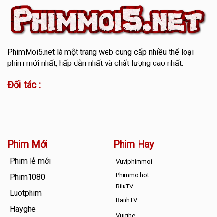
PhimMoi5.net
là một trang web cung cấp nhiều thể loại
phim mới nhất, hấp dẫn nhất và chất lượng cao nhất.
Đối tác :
Phim Mới
Phim Hay
Phim lẻ mới
Vuviphimmoi
Phimmoihot
Phim1080
BiluTV
Luotphim
BanhTV
Hayghe
Vuighe