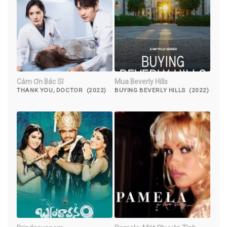
Cảm Ơn Bác Sĩ
Mua Beverly Hills
THANK YOU, DOCTOR (2022)
BUYING BEVERLY HILLS (2022)