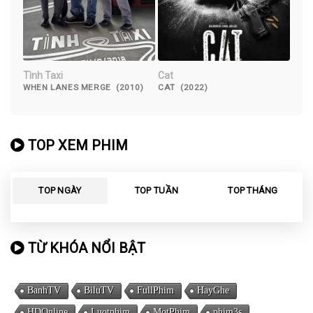
Tình Taxi
Cat
WHEN LANES MERGE (2010)
CAT (2022)
TOP XEM PHIM
TOP NGÀY
TOP TUẦN
TOP THÁNG
TỪ KHÓA NỔI BẬT
BanhTV
BiluTV
FullPhim
HayGhe
HDOnline
Luotphim
MotPhim
phim3s