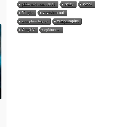
phim mới zz.net 2021
tvhay
vkool
Vuighe
vuviphimmoi
xem phim hay tv
xemphimplus
ZingTV
zphimmoi