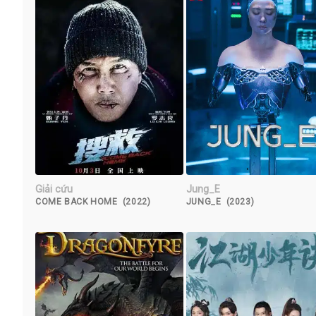
Giải cứu
Jung_E
COME BACK HOME (2022)
JUNG_E (2023)