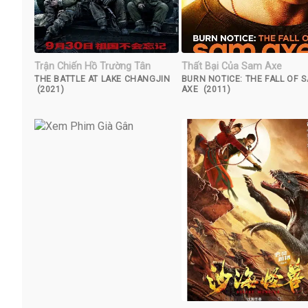
Trận Chiến Hồ Trường Tân
Thất Bại Của Sam Axe
THE BATTLE AT LAKE CHANGJIN
BURN NOTICE: THE FALL OF 
(2021)
AXE (2011)