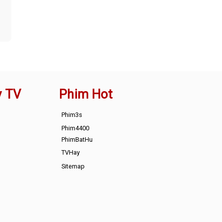
y TV
Phim Hot
Phim3s
Phim4400
PhimBatHu
TVHay
Sitemap