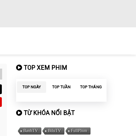
TOP XEM PHIM
TOP NGÀY
TOP TUẦN
TOP THÁNG
TỪ KHÓA NỔI BẬT
BanhTV
BiluTV
FullPhim