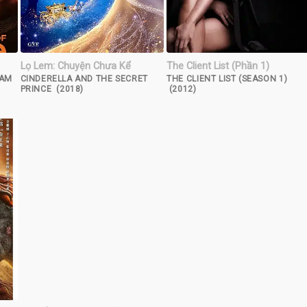
Lọ Lem: Chuyện Chưa Kể
The Client List (Phần 1)
SAM
CINDERELLA AND THE SECRET
THE CLIENT LIST (SEASON 1)
PRINCE (2018)
(2012)