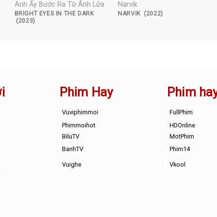
Anh Ấy Bước Ra Từ Ánh Lửa
Narvik
BRIGHT EYES IN THE DARK
NARVIK (2022)
(2023)
i
Phim Hay
Phim ha
Vuviphimmoi
FullPhim
Phimmoihot
HDOnline
BiluTV
MotPhim
BanhTV
Phim14
Vuighe
Vkool
s