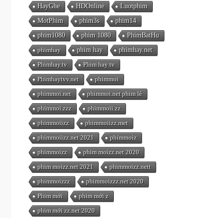
HayGhe
HDOnline
Luotphim
MotPhim
phim3s
phim14
phim1080
phim 1080
PhimBatHu
phimhay
phim hay
phimhay.net
Phimhay.tv
Phim hay tv
Phimhaytvv.net
phimmoi
phimmoi.net
phimmoi.net phim lẻ
phimmoi.zzz
phimmoii.zz
phimmoiizz
phimmoiizz.met
phimmoiizz.net 2021
phimmoiz
phimmoizz
phim moizz.net 2020
phim moizz.net 2021
phimmoizz.nett
phimmoizzz
phimmoizzz.net 2020
Phim mới
phim mới z
phim mới zz.net 2020