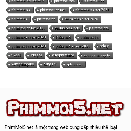
phimmoi.net phim lẻ
phimmoi.zzz
phimmoii.zz
phimmoiizz
phimmoiizz.met
phimmoiizz.net 2021
phimmoiz
phimmoizz
phim moizz.net 2020
phim moizz.net 2021
phimmoizz.nett
phimmoizzz
phimmoizzz.net 2020
Phim mới
phim mới z
phim mới zz.net 2020
phim mới zz.net 2021
tvhay
vkool
Vuighe
vuviphimmoi
xem phim hay tv
xemphimplus
ZingTV
zphimmoi
PhimMoi5.net
là một trang web cung cấp nhiều thể loại