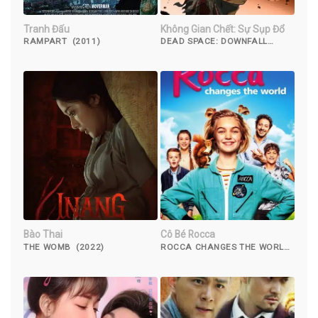
Tranh Đấu
Không Gian Chết: Sự Sụp Đổ
RAMPART (2011)
DEAD SPACE: DOWNFALL
(2008)
Bào Thai
Cô Bé Rocca
THE WOMB (2022)
ROCCA CHANGES THE WORLD
(2019)