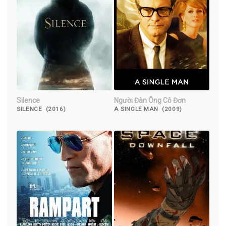
Silence
Người Đàn Ông Cô Đơn
SILENCE (2016)
A SINGLE MAN (2009)