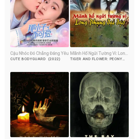
Cậu Nhóc Đó Chẳng Đáng Yêu
Mãnh Hổ Ngửi Tường Vi: Long
Phụng Đại Đao
CUTE BODYGUARD (2022)
TIGER AND FLOWER: PEONY
AND LION (2017)