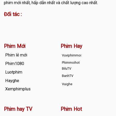
phim mới nhất, hấp dẫn nhất và chất lượng cao nhất.
Đối tác :
Phim Mới
Phim Hay
Phim lẻ mới
Vuviphimmoi
Phimmoihot
Phim1080
BiluTV
Luotphim
BanhTV
Hayghe
Vuighe
Xemphimplus
Phim hay TV
Phim Hot