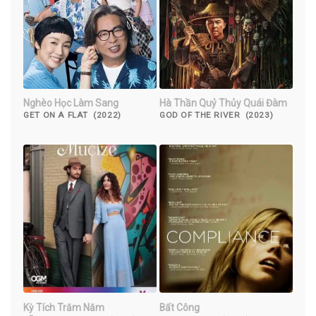
Nghèo Học Làm Sang
Hà Thần Quỷ Thủy Quái Đàm
GET ON A FLAT (2022)
GOD OF THE RIVER (2023)
Kỳ Tích Trăm Năm
Bất Công