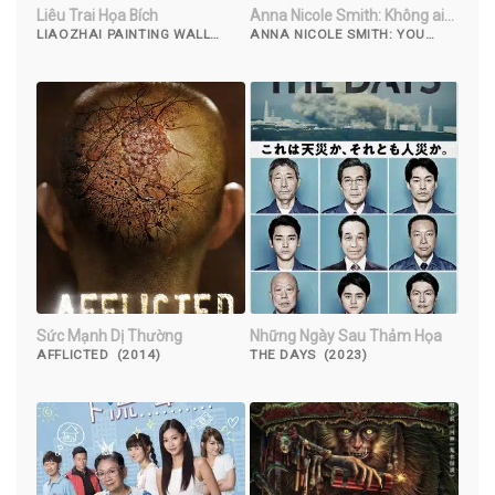
Liêu Trai Họa Bích
Anna Nicole Smith: Không ai
hiểu tôi
LIAOZHAI PAINTING WALL
ANNA NICOLE SMITH: YOU
(2023)
DON'T KNOW ME (2023)
Sức Mạnh Dị Thường
Những Ngày Sau Thảm Họa
AFFLICTED (2014)
THE DAYS (2023)