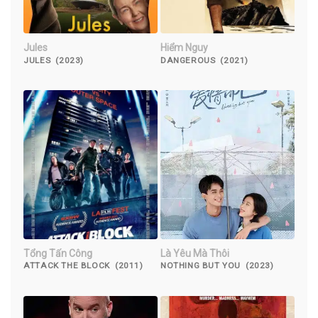
Jules
Hiểm Nguy
JULES (2023)
DANGEROUS (2021)
Tổng Tấn Công
Là Yêu Mà Thôi
ATTACK THE BLOCK (2011)
NOTHING BUT YOU (2023)