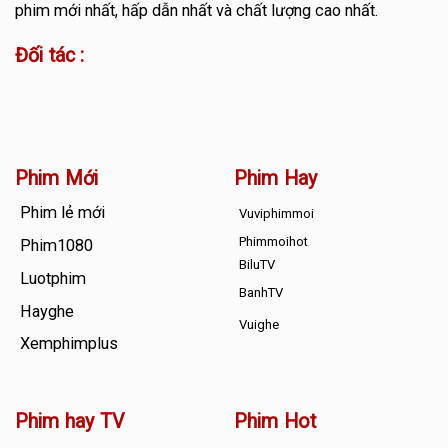
phim mới nhất, hấp dẫn nhất và chất lượng cao nhất.
Đối tác :
Phim Mới
Phim Hay
Phim lẻ mới
Vuviphimmoi
Phimmoihot
Phim1080
BiluTV
Luotphim
BanhTV
Hayghe
Vuighe
Xemphimplus
Phim hay TV
Phim Hot