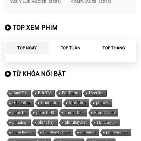
YÜZ YILLIK MUCIZE (2023)
COMPLIANCE (2012)
TOP XEM PHIM
TOP NGÀY
TOP TUẦN
TOP THÁNG
TỪ KHÓA NỔI BẬT
BanhTV
BiluTV
FullPhim
HayGhe
HDOnline
Luotphim
MotPhim
phim3s
phim14
phim1080
phim 1080
PhimBatHu
phimhay
phim hay
phimhay.net
Phimhay.tv
Phim hay tv
Phimhaytvv.net
phimmoi
phimmoi.net