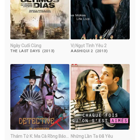
Ngày Cuối Cùng
Vị Ngọt Tình Yêu 2
THE LAST DAYS (2013)
AASHIQUI 2 (2013)
Thám Tử K: Ma Cà Rồng Báo
Những Lần Ta Đã Yêu