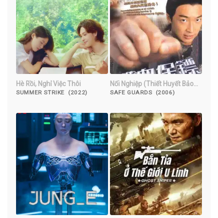
Hè Rồi, Nghỉ Việc Thôi
Nối Nghiệp (Thiết Huyết Bảo
Tiêu)
SUMMER STRIKE (2022)
SAFE GUARDS (2006)