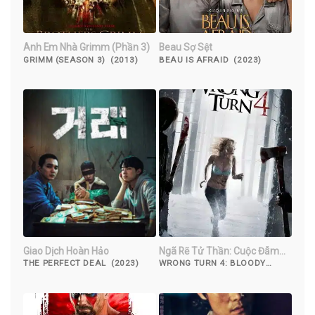
Anh Em Nhà Grimm (Phần 3)
Beau Sợ Sệt
GRIMM (SEASON 3) (2013)
BEAU IS AFRAID (2023)
Giao Dịch Hoàn Hảo
Ngã Rẽ Tử Thần: Cuộc Đẫm
Máu Bắt Đầu
THE PERFECT DEAL (2023)
WRONG TURN 4: BLOODY
BEGINNINGS (2011)