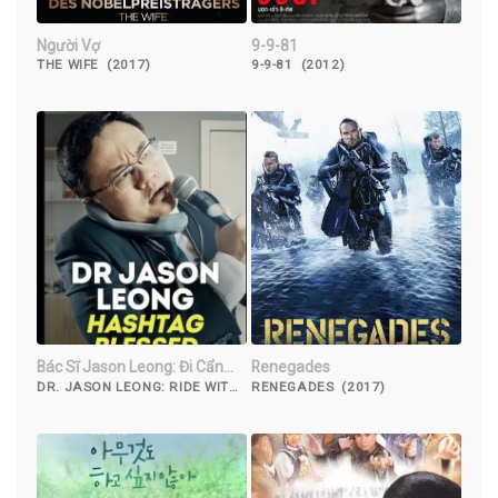
Người Vợ
9-9-81
THE WIFE (2017)
9-9-81 (2012)
Bác Sĩ Jason Leong: Đi Cẩn
Renegades
Thận
DR. JASON LEONG: RIDE WITH
RENEGADES (2017)
CAUTION (2023)