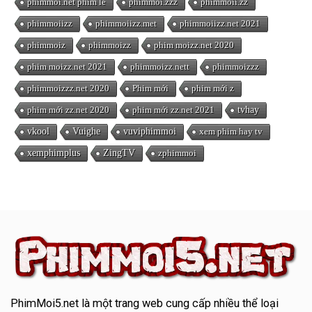
phimmoi.net phim lẻ
phimmoi.zzz
phimmoii.zz
phimmoiizz
phimmoiizz.met
phimmoiizz.net 2021
phimmoiz
phimmoizz
phim moizz.net 2020
phim moizz.net 2021
phimmoizz.nett
phimmoizzz
phimmoizzz.net 2020
Phim mới
phim mới z
phim mới zz.net 2020
phim mới zz.net 2021
tvhay
vkool
Vuighe
vuviphimmoi
xem phim hay tv
xemphimplus
ZingTV
zphimmoi
PhimMoi5.net
là một trang web cung cấp nhiều thể loại