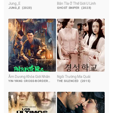
Jung_E
Bắn Tỉa Ở Thế Giới U Linh
JUNG_E (2023)
GHOST SNIPER (2023)
Âm Dương Khóa Giới Nhân
Ngôi Trường Ma Quái
YIN-YANG CROSS-BORDER
THE SILENCED (2015)
PERSON (2023)