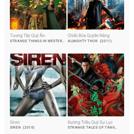
Tương Tây Quỷ Án
Chiếc Búa Quyền Năng
STRANGE THINGS IN WESTERN
ALMIGHTY THOR (2011)
HUNAN (2023)
Siren
Đường Triều Quỷ Sự Lục
SIREN (2010)
STRANGE TALES OF TANG
DYNASTY (2022)