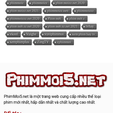
phimmoiz
phimmoizz
phim moizz.net 2020
phim moizz.net 2021
phimmoizz.nett
phimmoizzz
phimmoizzz.net 2020
Phim mới
phim mới z
phim mới zz.net 2020
phim mới zz.net 2021
tvhay
vkool
Vuighe
vuviphimmoi
xem phim hay tv
xemphimplus
ZingTV
zphimmoi
PhimMoi5.net
là một trang web cung cấp nhiều thể loại
phim mới nhất, hấp dẫn nhất và chất lượng cao nhất.