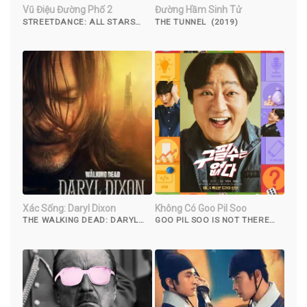
Vũ Điệu Đường Phố 2
Đường Hầm Sinh Tử
STREETDANCE: ALL STARS
THE TUNNEL (2019)
(2013)
Xác Sống: Daryl Dixon
Không Có Goo Pil Soo
THE WALKING DEAD: DARYL
GOO PIL SOO IS NOT THERE
DIXON (2023)
(2022)