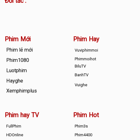
Đối tác :
Phim Mới
Phim Hay
Phim lẻ mới
Vuviphimmoi
Phimmoihot
Phim1080
BiluTV
Luotphim
BanhTV
Hayghe
Vuighe
Xemphimplus
Phim hay TV
Phim Hot
FullPhim
Phim3s
HDOnline
Phim4400