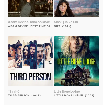
Adam Devine- Khoảnh Khắc
Món Quà Vô Giá
Tuyệt Vời Nhất
ADAM DEVINE: BEST TIME OF
GIFT (2014)
OUR LIVES (2019)
Tình Hờ
Little Bone Lodge
THIRD PERSON (2013)
LITTLE BONE LODGE (2023)