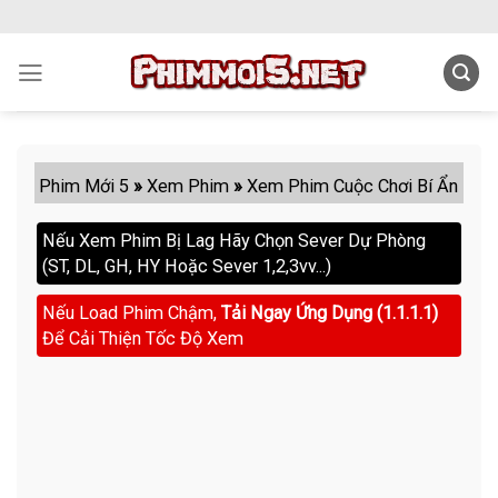
Skip
to
content
Phim Mới 5
»
Xem Phim
»
Xem Phim Cuộc Chơi Bí Ẩn
Nếu Xem Phim Bị Lag Hãy Chọn Sever Dự Phòng
(ST, DL, GH, HY Hoặc Sever 1,2,3vv...)
Nếu Load Phim Chậm,
Tải Ngay Ứng Dụng (1.1.1.1)
Để Cải Thiện Tốc Độ Xem