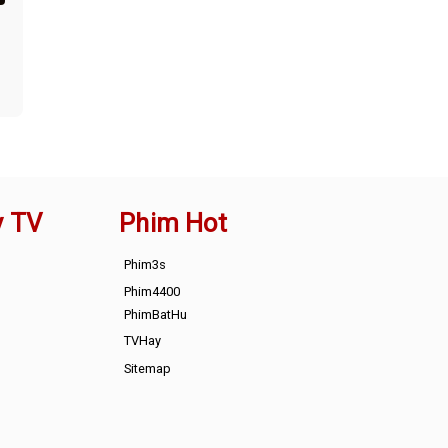
y TV
Phim Hot
Phim3s
Phim4400
PhimBatHu
TVHay
Sitemap