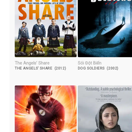
The Angels’ Share
Sói Đột Biến
THE ANGELS' SHARE (2012)
DOG SOLDIERS (2002)