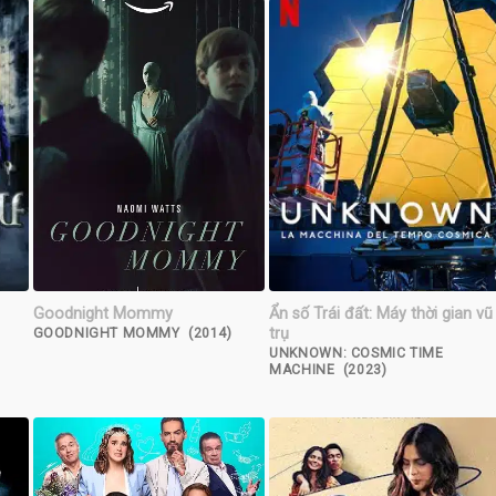
Goodnight Mommy
Ẩn số Trái đất: Máy thời gian vũ
trụ
GOODNIGHT MOMMY (2014)
UNKNOWN: COSMIC TIME
MACHINE (2023)