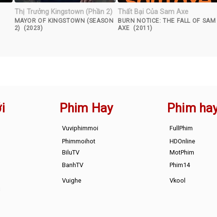
Thị Trưởng Kingstown (Phần 2)
Thất Bại Của Sam Axe
MAYOR OF KINGSTOWN (SEASON
BURN NOTICE: THE FALL OF SAM
2) (2023)
AXE (2011)
i
Phim Hay
Phim ha
Vuviphimmoi
FullPhim
Phimmoihot
HDOnline
BiluTV
MotPhim
BanhTV
Phim14
Vuighe
Vkool
s