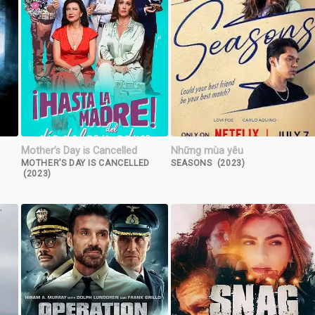
Mother’s Day is Cancelled
Những mùa yêu
MOTHER’S DAY IS CANCELLED
SEASONS (2023)
(2023)