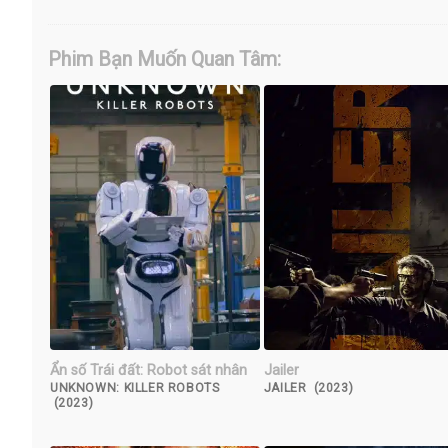
Phim Bạn Muốn Quan Tâm:
Ẩn số Trái đất: Robot sát nhân
Jailer
UNKNOWN: KILLER ROBOTS
JAILER (2023)
(2023)