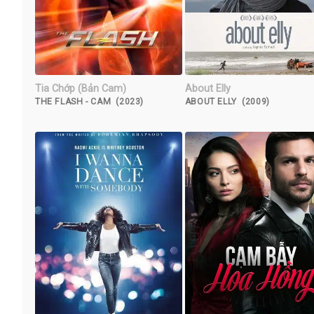
Tia Chớp (Bản Cam)
About Elly
THE FLASH - CAM (2023)
ABOUT ELLY (2009)