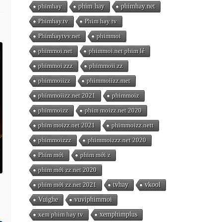
phimhay
phim hay
phimhay.net
Phimhay.tv
Phim hay tv
Phimhaytvv.net
phimmoi
phimmoi.net
phimmoi.net phim lẻ
phimmoi.zzz
phimmoii.zz
phimmoiizz
phimmoiizz.met
phimmoiizz.net 2021
phimmoiz
phimmoizz
phim moizz.net 2020
phim moizz.net 2021
phimmoizz.nett
phimmoizzz
phimmoizzz.net 2020
Phim mới
phim mới z
phim mới zz.net 2020
phim mới zz.net 2021
tvhay
vkool
Vuighe
vuviphimmoi
xem phim hay tv
xemphimplus