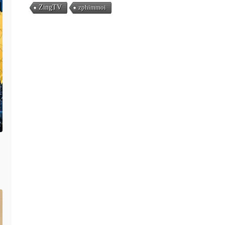
ZingTV
zphimmoi