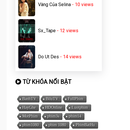
Vàng Của Selina
- 10
views
Sx_Tape
- 12
views
Do Ut Des
- 14
views
TỪ KHÓA NỔI BẬT
BanhTV
BiluTV
FullPhim
HayGhe
HDOnline
Luotphim
MotPhim
phim3s
phim14
phim1080
phim 1080
PhimBatHu