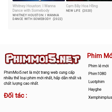
Whitney Houston: I Wanna
Cạm Bẫy Hoa Hồng
Dance with Somebody
NEW LIFE (2020)
WHITNEY HOUSTON: I WANNA
DANCE WITH SOMEBODY (2022)
Phim Mớ
Phim lẻ mới
PhimMoi5.net
là một trang web cung cấp
Phim1080
nhiều thể loại phim mới nhất, hấp dẫn nhất và
Luotphim
chất lượng cao nhất.
Hayghe
Đối tác :
Xemphimplu