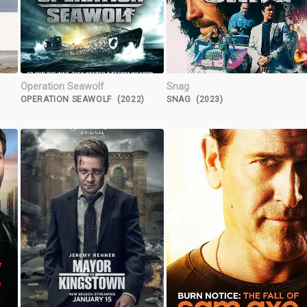
Operation Seawolf
Snag
OPERATION SEAWOLF (2022)
SNAG (2023)