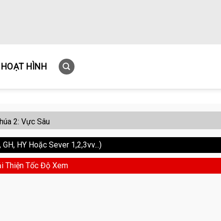
HOẠT HÌNH
úa 2: Vực Sâu
GH, HY Hoặc Sever 1,2,3vv...)
i Thiện Tốc Độ Xem