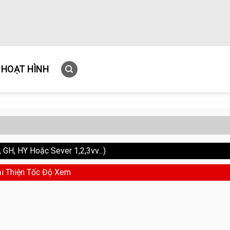
HOẠT HÌNH
GH, HY Hoặc Sever 1,2,3vv...)
i Thiện Tốc Độ Xem