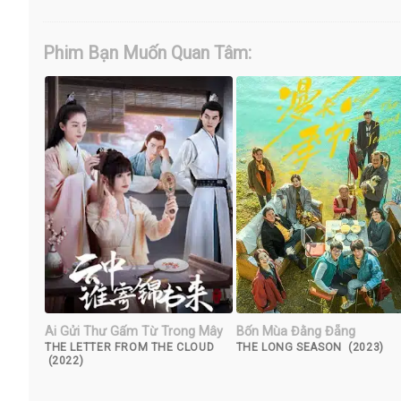
Phim Bạn Muốn Quan Tâm:
Ai Gửi Thư Gấm Từ Trong Mây
Bốn Mùa Đằng Đẵng
THE LETTER FROM THE CLOUD
THE LONG SEASON (2023)
(2022)