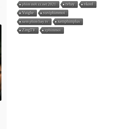
phim mới zz.net 2021
tvhay
vkool
Vuighe
vuviphimmoi
xem phim hay tv
xemphimplus
ZingTV
zphimmoi