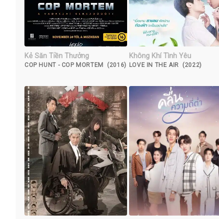
Kẻ Săn Tiền Thưởng
Không Khí Tình Yêu
COP HUNT - COP MORTEM (2016)
LOVE IN THE AIR (2022)