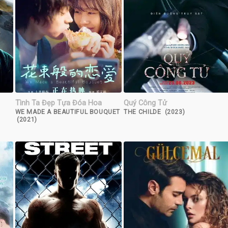
Tình Ta Đẹp Tựa Đóa Hoa
Quý Công Tử
WE MADE A BEAUTIFUL BOUQUET
THE CHILDE (2023)
(2021)