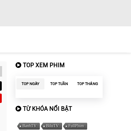
TOP XEM PHIM
TOP NGÀY
TOP TUẦN
TOP THÁNG
TỪ KHÓA NỔI BẬT
BanhTV
BiluTV
FullPhim