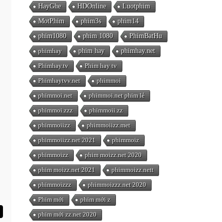
HayGhe
HDOnline
Luotphim
MotPhim
phim3s
phim14
phim1080
phim 1080
PhimBatHu
phimhay
phim hay
phimhay.net
Phimhay.tv
Phim hay tv
Phimhaytvv.net
phimmoi
phimmoi.net
phimmoi.net phim lẻ
phimmoi.zzz
phimmoii.zz
phimmoiizz
phimmoiizz.met
phimmoiizz.net 2021
phimmoiz
phimmoizz
phim moizz.net 2020
phim moizz.net 2021
phimmoizz.nett
phimmoizzz
phimmoizzz.net 2020
Phim mới
phim mới z
phim mới zz.net 2020