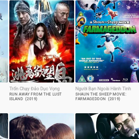
Trốn Chạy Đảo Dục Vọng
Người Bạn Ngoài Hành Tinh
RUN AWAY FROM THE LUST
SHAUN THE SHEEP MOVIE:
ISLAND (2019)
FARMAGEDDON (2019)