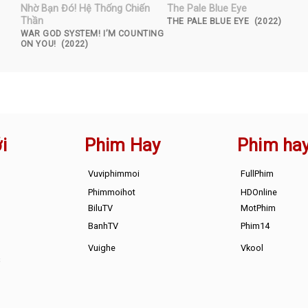
Nhờ Bạn Đó! Hệ Thống Chiến
The Pale Blue Eye
Thần
THE PALE BLUE EYE (2022)
WAR GOD SYSTEM! I’M COUNTING
ON YOU! (2022)
i
Phim Hay
Phim ha
Vuviphimmoi
FullPhim
Phimmoihot
HDOnline
BiluTV
MotPhim
BanhTV
Phim14
Vuighe
Vkool
s