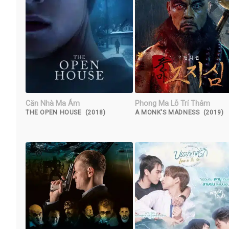
Căn Nhà Ma Ám
Phong Ma Lỗ Trí Thâm
THE OPEN HOUSE (2018)
A MONK'S MADNESS (2019)