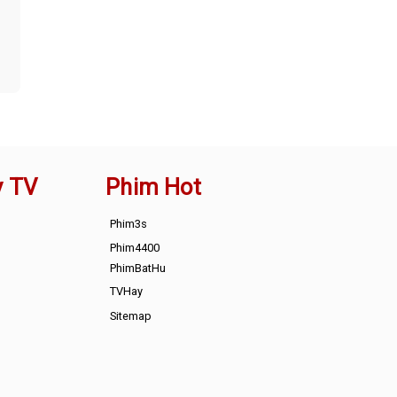
y TV
Phim Hot
Phim3s
Phim4400
PhimBatHu
TVHay
Sitemap