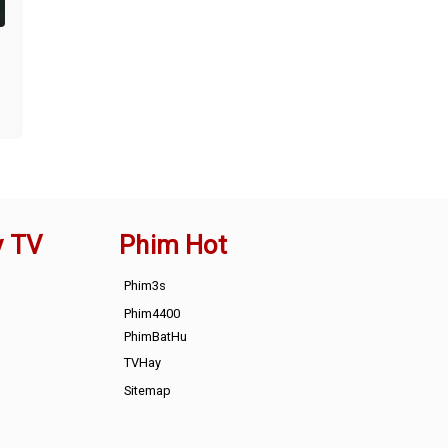
y TV
Phim Hot
Phim3s
Phim4400
PhimBatHu
TVHay
Sitemap