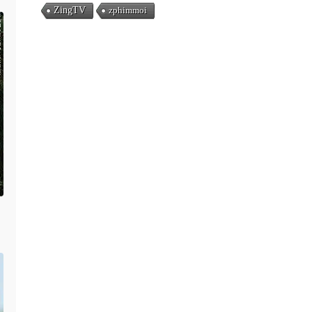
ZingTV
zphimmoi