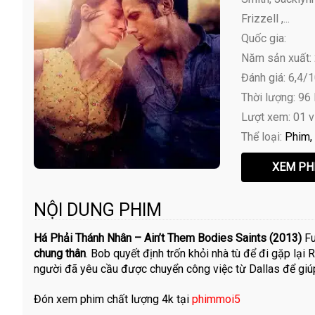
Frizzell ,...
Quốc gia:
Năm sản xuất:
Đánh giá: 6,4/
Thời lượng: 96
Lượt xem: 01 
Thể loại:
Phim
NỘI DUNG PHIM
Há Phải Thánh Nhân – Ain’t Them Bodies Saints (2013)
Fu
chung thân
. Bob quyết định trốn khỏi nhà tù để đi gặp lại 
người đã yêu cầu được chuyển công việc từ Dallas để giúp
Đón xem phim chất lượng 4k tại
phimmoi5