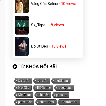
Vàng Của Selina
- 10
views
Sx_Tape
- 18
views
Do Ut Des
- 18
views
TỪ KHÓA NỔI BẬT
BanhTV
BiluTV
FullPhim
HayGhe
HDOnline
Luotphim
MotPhim
phim3s
phim14
phim1080
phim 1080
PhimBatHu