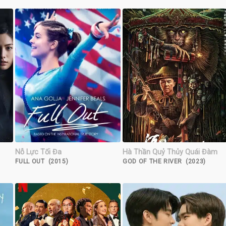
Nỗ Lực Tối Đa
Hà Thần Quỷ Thủy Quái Đàm
FULL OUT (2015)
GOD OF THE RIVER (2023)