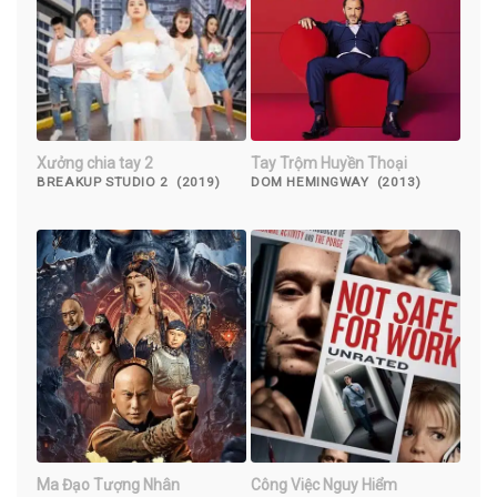
Xưởng chia tay 2
Tay Trộm Huyền Thoại
BREAKUP STUDIO 2 (2019)
DOM HEMINGWAY (2013)
Ma Đạo Tượng Nhân
Công Việc Nguy Hiểm