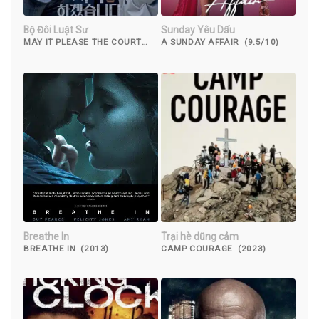
Bộ Đôi Luật Sư
Sunday Yêu Dấu
MAY IT PLEASE THE COURT
A SUNDAY AFFAIR (9.5/10)
(2022)
Breathe In
Trại hè dũng cảm
BREATHE IN (2013)
CAMP COURAGE (2023)