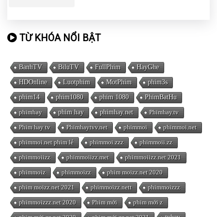
TỪ KHÓA NỔI BẬT
BanhTV
BiluTV
FullPhim
HayGhe
HDOnline
Luotphim
MotPhim
phim3s
phim14
phim1080
phim 1080
PhimBatHu
phimhay
phim hay
phimhay.net
Phimhay.tv
Phim hay tv
Phimhaytvv.net
phimmoi
phimmoi.net
phimmoi.net phim lẻ
phimmoi.zzz
phimmoii.zz
phimmoiizz
phimmoiizz.met
phimmoiizz.net 2021
phimmoiz
phimmoizz
phim moizz.net 2020
phim moizz.net 2021
phimmoizz.nett
phimmoizzz
phimmoizzz.net 2020
Phim mới
phim mới z