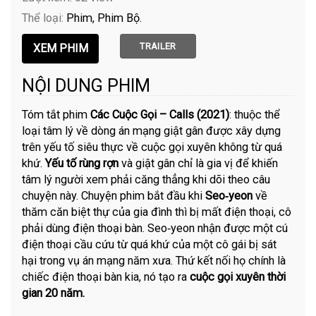
Thể loại:
Phim
Phim Bộ
TRAILER
NỘI DUNG PHIM
Tóm tắt phim
Các Cuộc Gọi – Calls (2021)
: thuộc thể
loại tâm lý về dòng án mạng giật gân được xây dựng
trên yếu tố siêu thực về cuộc gọi xuyên không từ quá
khứ.
Yếu tố rùng rợn
và giật gân chỉ là gia vị để khiến
tâm lý người xem phải căng thẳng khi dõi theo câu
chuyện này. Chuyện phim bắt đầu khi
Seo‑yeon
về
thăm căn biệt thự của gia đình thì bị mất điện thoại, cô
phải dùng điện thoại bàn. Seo‑yeon nhận được một cú
điện thoại cầu cứu từ quá khứ của một cô gái bị sát
hại trong vụ án mạng năm xưa. Thứ kết nối họ chính là
chiếc điện thoại bàn kia, nó tạo ra
cuộc gọi xuyên thời
gian 20 năm.