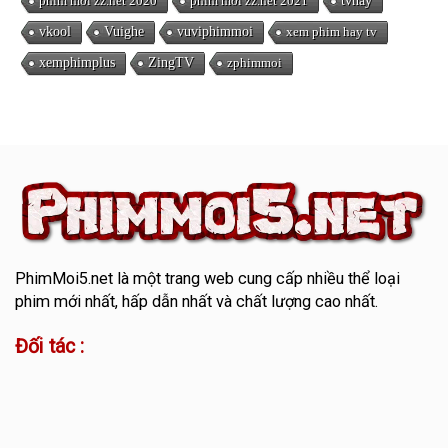
phim mới zz.net 2020
phim mới zz.net 2021
tvhay
vkool
Vuighe
vuviphimmoi
xem phim hay tv
xemphimplus
ZingTV
zphimmoi
PhimMoi5.net
là một trang web cung cấp nhiều thể loại
phim mới nhất, hấp dẫn nhất và chất lượng cao nhất.
Đối tác :