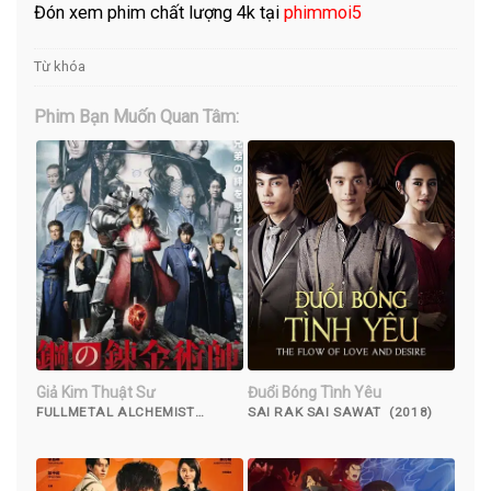
Đón xem phim chất lượng 4k tại
phimmoi5
Từ khóa
Phim Bạn Muốn Quan Tâm:
Giả Kim Thuật Sư
Đuổi Bóng Tình Yêu
FULLMETAL ALCHEMIST
SAI RAK SAI SAWAT (2018)
(2017)