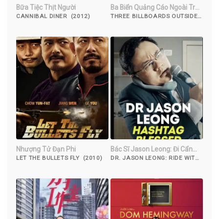
Bữa Tiệc Thịt Người
Ba Biển Quảng Cáo Ngoài Trời
ở Missouri
CANNIBAL DINER (2012)
THREE BILLBOARDS OUTSIDE
EBBING, MISSOURI (2017)
Nhượng Tử Đạn Phi
Bác Sĩ Jason Leong: Đi Cẩn
Thận
LET THE BULLETS FLY (2010)
DR. JASON LEONG: RIDE WITH
CAUTION (2023)