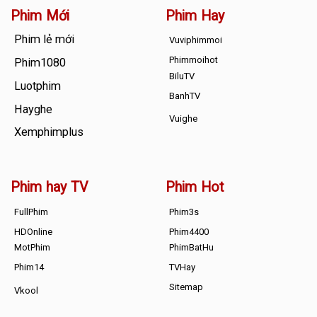
Phim Mới
Phim Hay
Phim lẻ mới
Vuviphimmoi
Phimmoihot
Phim1080
BiluTV
Luotphim
BanhTV
Hayghe
Vuighe
Xemphimplus
Phim hay TV
Phim Hot
FullPhim
Phim3s
HDOnline
Phim4400
MotPhim
PhimBatHu
Phim14
TVHay
Sitemap
Vkool