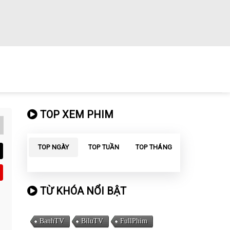
TOP XEM PHIM
TOP NGÀY
TOP TUẦN
TOP THÁNG
TỪ KHÓA NỔI BẬT
BanhTV
BiluTV
FullPhim