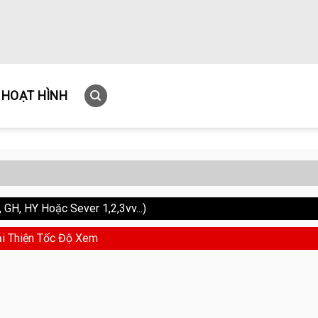
HOẠT HÌNH
GH, HY Hoặc Sever 1,2,3vv...)
i Thiện Tốc Độ Xem