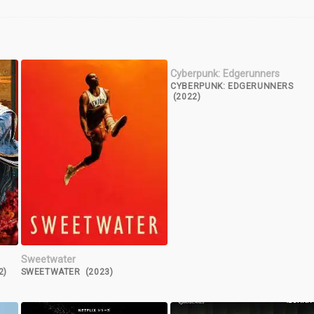
Cyberpunk: Edgerunners
CYBERPUNK: EDGERUNNERS
(2022)
Sweetwater
2)
SWEETWATER (2023)