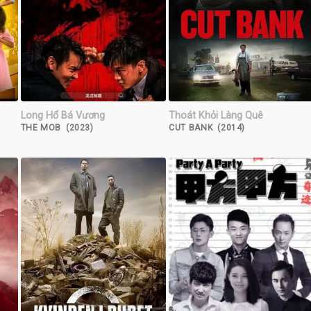
Long Hổ Bá Vương
Thoát Khỏi Làng Quê
THE MOB (2023)
CUT BANK (2014)