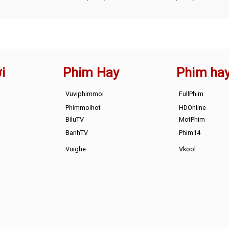
i
Phim Hay
Phim ha
Vuviphimmoi
FullPhim
Phimmoihot
HDOnline
BiluTV
MotPhim
BanhTV
Phim14
Vuighe
Vkool
s