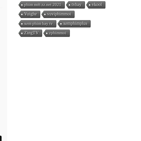
phim mới zz.net 2021
tvhay
vkool
Vuighe
vuviphimmoi
xem phim hay tv
xemphimplus
ZingTV
zphimmoi