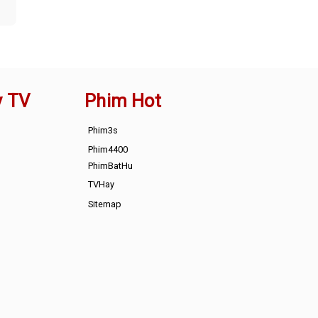
y TV
Phim Hot
Phim3s
Phim4400
PhimBatHu
TVHay
Sitemap