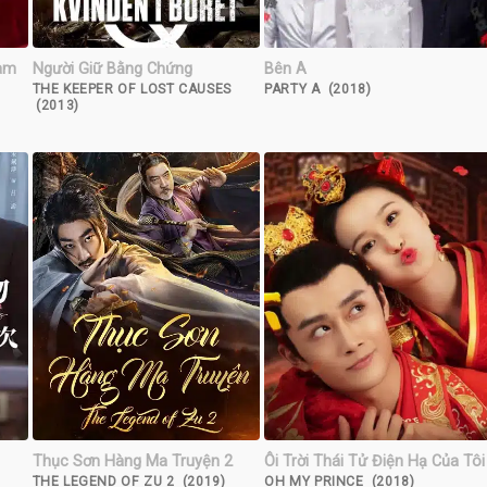
Làm
Người Giữ Bằng Chứng
Bên A
THE KEEPER OF LOST CAUSES
PARTY A (2018)
(2013)
Thục Sơn Hàng Ma Truyện 2
Ôi Trời Thái Tử Điện Hạ Của Tôi
THE LEGEND OF ZU 2 (2019)
OH MY PRINCE (2018)