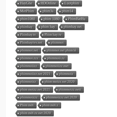
HayGhe
HDOnline
Luotphim
MotPhim
phim3s
phim14
phim1080
phim 1080
PhimBatHu
phimhay
phim hay
phimhay.net
Phimhay.tv
Phim hay tv
Phimhaytvv.net
phimmoi
phimmoi.net
phimmoi.net phim lẻ
phimmoi.zzz
phimmoii.zz
phimmoiizz
phimmoiizz.met
phimmoiizz.net 2021
phimmoiz
phimmoizz
phim moizz.net 2020
phim moizz.net 2021
phimmoizz.nett
phimmoizzz
phimmoizzz.net 2020
Phim mới
phim mới z
phim mới zz.net 2020