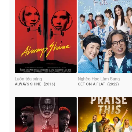
Luôn tỏa sáng
Nghèo Học Làm Sang
ALWAYS SHINE (2016)
GET ON A FLAT (2022)