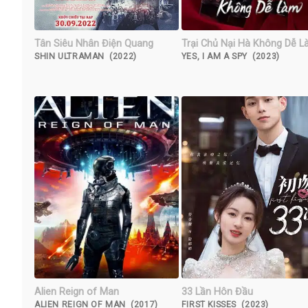
Tân Siêu Nhân Điện Quang
Trại Chủ Nại Hà Không Dễ 
SHIN ULTRAMAN (2022)
YES, I AM A SPY (2023)
Alien Reign of Man
33 Lần Hôn Đầu
ALIEN REIGN OF MAN (2017)
FIRST KISSES (2023)