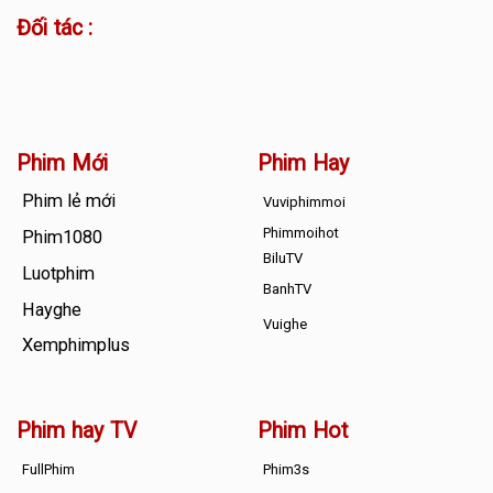
Đối tác :
Phim Mới
Phim Hay
Phim lẻ mới
Vuviphimmoi
Phimmoihot
Phim1080
BiluTV
Luotphim
BanhTV
Hayghe
Vuighe
Xemphimplus
Phim hay TV
Phim Hot
FullPhim
Phim3s