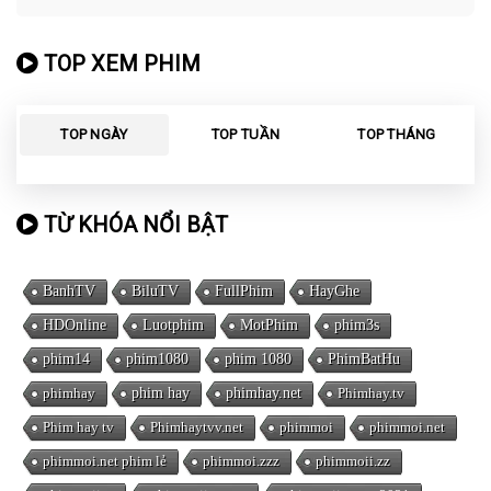
TOP XEM PHIM
TOP NGÀY
TOP TUẦN
TOP THÁNG
TỪ KHÓA NỔI BẬT
BanhTV
BiluTV
FullPhim
HayGhe
HDOnline
Luotphim
MotPhim
phim3s
phim14
phim1080
phim 1080
PhimBatHu
phimhay
phim hay
phimhay.net
Phimhay.tv
Phim hay tv
Phimhaytvv.net
phimmoi
phimmoi.net
phimmoi.net phim lẻ
phimmoi.zzz
phimmoii.zz