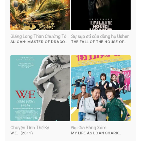
Giáng Long Thần Chưởng Tô
Sự sụp đổ của dòng họ Usher
Khất Nhi
SU CAN: MASTER OF DRAGON-
THE FALL OF THE HOUSE OF
STRIKE PALMS (2018)
USHER (2023)
Chuyện Tình Thế Kỷ
Đại Gia Hàng Xóm
W.E. (2011)
MY LIFE AS LOAN SHARK
(2019)