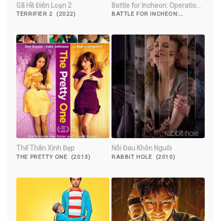
Gã Hề Điên Loạn 2
Battle for Incheon: Operation
Chromite
TERRIFIER 2 (2022)
BATTLE FOR INCHEON:
OPERATION CHROMITE (2016)
Thế Thân Xinh Đẹp
Nỗi Đau Khôn Nguôi
THE PRETTY ONE (2013)
RABBIT HOLE (2010)