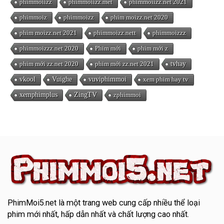
phimmoiizz
phimmoiizz.met
phimmoiizz.net 2021
phimmoiz
phimmoizz
phim moizz.net 2020
phim moizz.net 2021
phimmoizz.nett
phimmoizzz
phimmoizzz.net 2020
Phim mới
phim mới z
phim mới zz.net 2020
phim mới zz.net 2021
tvhay
vkool
Vuighe
vuviphimmoi
xem phim hay tv
xemphimplus
ZingTV
zphimmoi
PhimMoi5.net
là một trang web cung cấp nhiều thể loại
phim mới nhất, hấp dẫn nhất và chất lượng cao nhất.