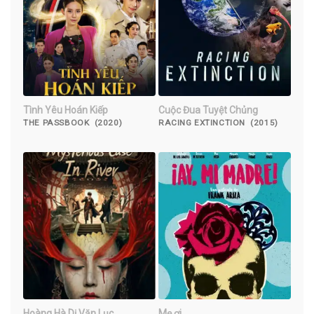
Tình Yêu Hoán Kiếp
Cuộc Đua Tuyệt Chủng
THE PASSBOOK (2020)
RACING EXTINCTION (2015)
Hoàng Hà Dị Văn Lục
Mẹ ơi