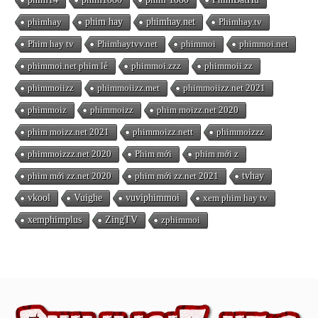
phimhay
phim hay
phimhay.net
Phimhay.tv
Phim hay tv
Phimhaytvv.net
phimmoi
phimmoi.net
phimmoi.net phim lẻ
phimmoi.zzz
phimmoii.zz
phimmoiizz
phimmoiizz.met
phimmoiizz.net 2021
phimmoiz
phimmoizz
phim moizz.net 2020
phim moizz.net 2021
phimmoizz.nett
phimmoizzz
phimmoizzz.net 2020
Phim mới
phim mới z
phim mới zz.net 2020
phim mới zz.net 2021
tvhay
vkool
Vuighe
vuviphimmoi
xem phim hay tv
xemphimplus
ZingTV
zphimmoi