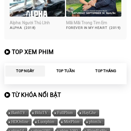
Alpha: Người Thủ Lĩnh
Mãi Mãi Trong Tim Em
ALPHA (2018)
FOREVER IN MY HEART (2019)
TOP XEM PHIM
TOP NGÀY
TOP TUẦN
TOP THÁNG
TỪ KHÓA NỔI BẬT
BanhTV
BiluTV
FullPhim
HayGhe
HDOnline
Luotphim
MotPhim
phim3s
phim14
phim1080
phim 1080
PhimBatHu