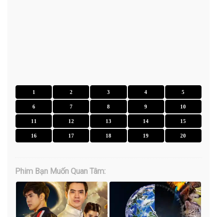
1
2
3
4
5
6
7
8
9
10
11
12
13
14
15
16
17
18
19
20
Phim Bạn Muốn Quan Tâm: