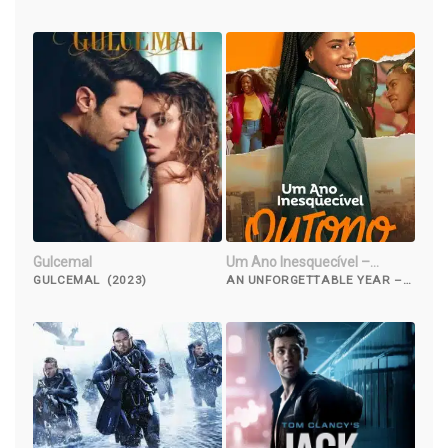
(2022)
Gulcemal
Um Ano Inesquecível –
Outono
GULCEMAL (2023)
AN UNFORGETTABLE YEAR –
AUTUMN (2023)