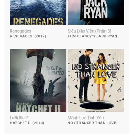
Renegades
Siêu Điệp Viên (Phần 3)
RENEGADES (2017)
TOM CLANCY'S JACK RYAN
(SEASON 3) (2022)
Lưỡi Rìu 2
Mãnh Lực Tình Yêu
HATCHET II (2010)
NO STRANGER THAN LOVE
(2015)