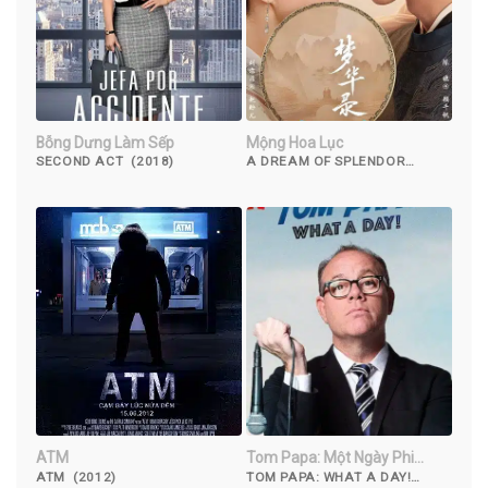
Bỗng Dưng Làm Sếp
Mộng Hoa Lục
SECOND ACT (2018)
A DREAM OF SPLENDOR
(2022)
ATM
Tom Papa: Một Ngày Phi
Thường
ATM (2012)
TOM PAPA: WHAT A DAY!