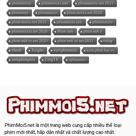
phimmoiizz
phimmoiizz.met
phimmoiizz.net 2021
phimmoiz
phimmoizz
phim moizz.net 2020
phim moizz.net 2021
phimmoizz.nett
phimmoizzz
phimmoizzz.net 2020
Phim mới
phim mới z
phim mới zz.net 2020
phim mới zz.net 2021
tvhay
vkool
Vuighe
vuviphimmoi
xem phim hay tv
xemphimplus
ZingTV
zphimmoi
PhimMoi5.net
là một trang web cung cấp nhiều thể loại
phim mới nhất, hấp dẫn nhất và chất lượng cao nhất.