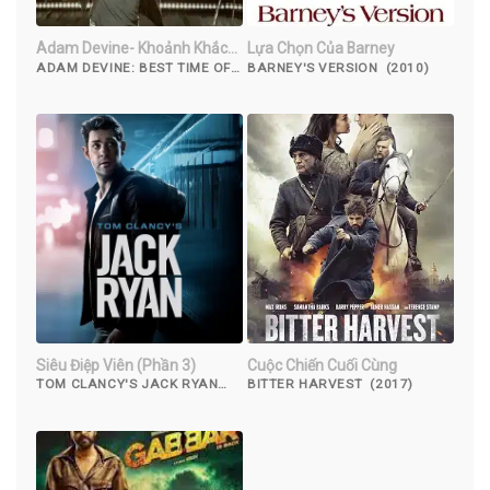
Adam Devine- Khoảnh Khắc
Lựa Chọn Của Barney
Tuyệt Vời Nhất
ADAM DEVINE: BEST TIME OF
BARNEY'S VERSION (2010)
OUR LIVES (2019)
Siêu Điệp Viên (Phần 3)
Cuộc Chiến Cuối Cùng
TOM CLANCY'S JACK RYAN
BITTER HARVEST (2017)
(SEASON 3) (2022)