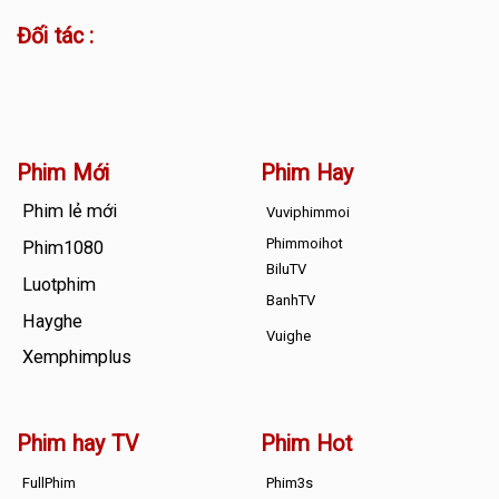
Đối tác :
Phim Mới
Phim Hay
Phim lẻ mới
Vuviphimmoi
Phimmoihot
Phim1080
BiluTV
Luotphim
BanhTV
Hayghe
Vuighe
Xemphimplus
Phim hay TV
Phim Hot
FullPhim
Phim3s