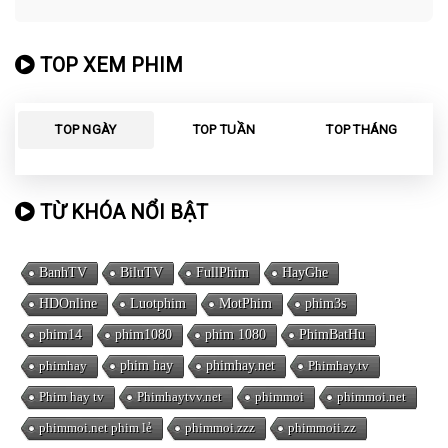
TOP XEM PHIM
TOP NGÀY
TOP TUẦN
TOP THÁNG
TỪ KHÓA NỔI BẬT
BanhTV
BiluTV
FullPhim
HayGhe
HDOnline
Luotphim
MotPhim
phim3s
phim14
phim1080
phim 1080
PhimBatHu
phimhay
phim hay
phimhay.net
Phimhay.tv
Phim hay tv
Phimhaytvv.net
phimmoi
phimmoi.net
phimmoi.net phim lẻ
phimmoi.zzz
phimmoii.zz