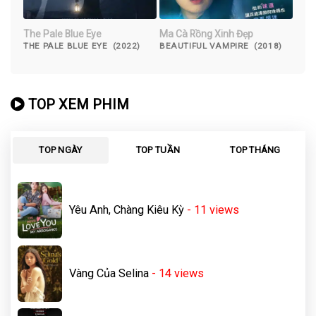
The Pale Blue Eye
Ma Cà Rồng Xinh Đẹp
THE PALE BLUE EYE (2022)
BEAUTIFUL VAMPIRE (2018)
TOP XEM PHIM
TOP NGÀY
TOP TUẦN
TOP THÁNG
Yêu Anh, Chàng Kiêu Kỳ
- 11
views
Vàng Của Selina
- 14
views