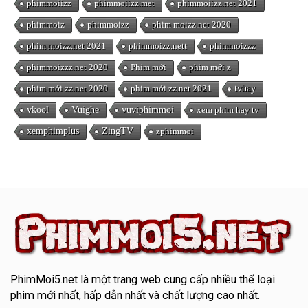
phimmoiizz
phimmoiizz.met
phimmoiizz.net 2021
phimmoiz
phimmoizz
phim moizz.net 2020
phim moizz.net 2021
phimmoizz.nett
phimmoizzz
phimmoizzz.net 2020
Phim mới
phim mới z
phim mới zz.net 2020
phim mới zz.net 2021
tvhay
vkool
Vuighe
vuviphimmoi
xem phim hay tv
xemphimplus
ZingTV
zphimmoi
PhimMoi5.net
là một trang web cung cấp nhiều thể loại
phim mới nhất, hấp dẫn nhất và chất lượng cao nhất.