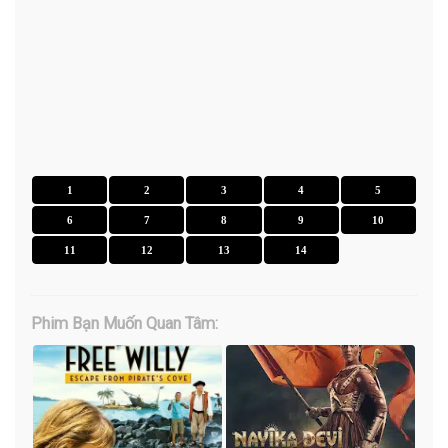
1
2
3
4
5
6
7
8
9
10
11
12
13
14
Phim Bạn Muốn Quan Tâm: