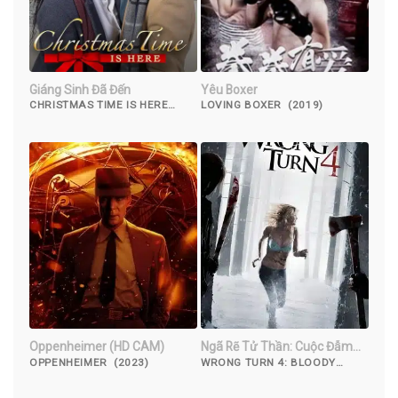
Giáng Sinh Đã Đến
Yêu Boxer
CHRISTMAS TIME IS HERE
LOVING BOXER (2019)
(2021)
Oppenheimer (HD CAM)
Ngã Rẽ Tử Thần: Cuộc Đẫm
Máu Bắt Đầu
OPPENHEIMER (2023)
WRONG TURN 4: BLOODY
BEGINNINGS (2011)