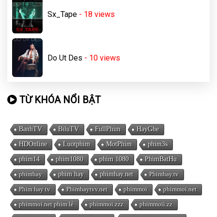
Sx_Tape
- 18
views
Do Ut Des
- 10
views
TỪ KHÓA NỔI BẬT
BanhTV
BiluTV
FullPhim
HayGhe
HDOnline
Luotphim
MotPhim
phim3s
phim14
phim1080
phim 1080
PhimBatHu
phimhay
phim hay
phimhay.net
Phimhay.tv
Phim hay tv
Phimhaytvv.net
phimmoi
phimmoi.net
phimmoi.net phim lẻ
phimmoi.zzz
phimmoii.zz