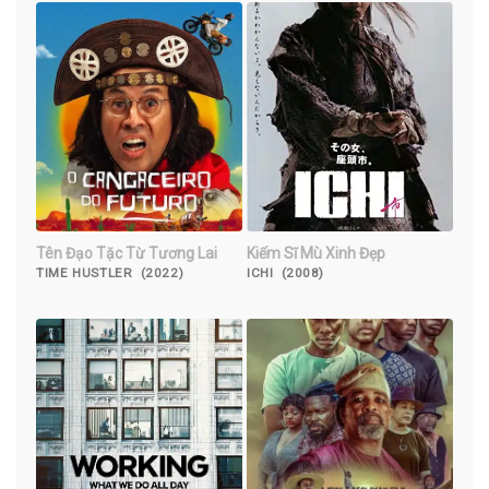
Tên Đạo Tặc Từ Tương Lai
Kiếm Sĩ Mù Xinh Đẹp
TIME HUSTLER (2022)
ICHI (2008)