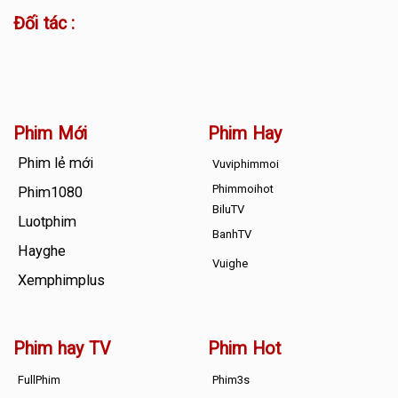
Đối tác :
Phim Mới
Phim Hay
Phim lẻ mới
Vuviphimmoi
Phimmoihot
Phim1080
BiluTV
Luotphim
BanhTV
Hayghe
Vuighe
Xemphimplus
Phim hay TV
Phim Hot
FullPhim
Phim3s