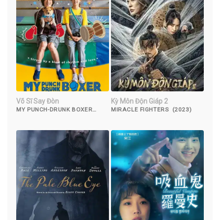
Võ Sĩ Say Đòn
Kỳ Môn Độn Giáp 2
MY PUNCH-DRUNK BOXER
MIRACLE FIGHTERS (2023)
(2019)