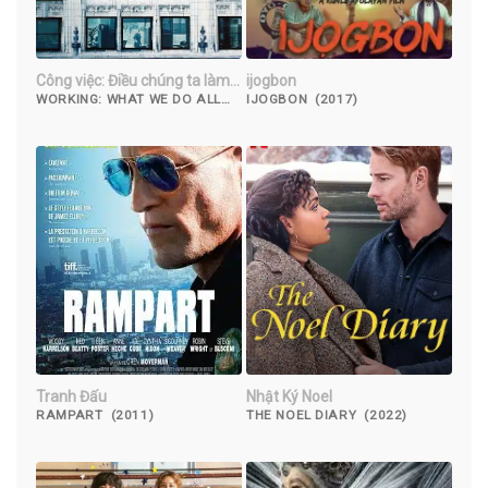
Công việc: Điều chúng ta làm
ijogbon
cả ngày
WORKING: WHAT WE DO ALL
IJOGBON (2017)
DAY (2023)
Tranh Đấu
Nhật Ký Noel
RAMPART (2011)
THE NOEL DIARY (2022)