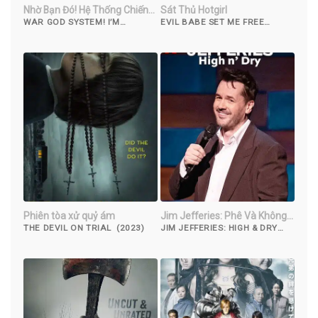
Nhờ Bạn Đó! Hệ Thống Chiến
Sát Thủ Hotgirl
Thần
WAR GOD SYSTEM! I’M
EVIL BABE SET ME FREE
COUNTING ON YOU! (2022)
(2018)
Phiên tòa xử quỷ ám
Jim Jefferies: Phê Và Không
Say
THE DEVIL ON TRIAL (2023)
JIM JEFFERIES: HIGH & DRY
(8/10)