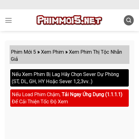
Skip
to
content
Phim Mới 5
»
Xem Phim
»
Xem Phim Thị Tộc Nhẫn
Giả
Nếu Xem Phim Bị Lag Hãy Chọn Sever Dự Phòng
(ST, DL, GH, HY Hoặc Sever 1,2,3vv...)
Nếu Load Phim Chậm,
Tải Ngay Ứng Dụng (1.1.1.1)
Để Cải Thiện Tốc Độ Xem