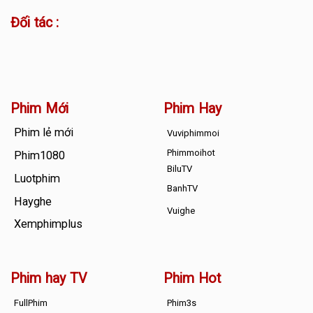
Đối tác :
Phim Mới
Phim Hay
Phim lẻ mới
Vuviphimmoi
Phimmoihot
Phim1080
BiluTV
Luotphim
BanhTV
Hayghe
Vuighe
Xemphimplus
Phim hay TV
Phim Hot
FullPhim
Phim3s