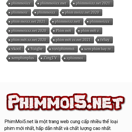
phimmoiizz
phimmoiizz.met
phimmoiizz.net 2021
phimmoiz
phimmoizz
phim moizz.net 2020
phim moizz.net 2021
phimmoizz.nett
phimmoizzz
phimmoizzz.net 2020
Phim mới
phim mới z
phim mới zz.net 2020
phim mới zz.net 2021
tvhay
vkool
Vuighe
vuviphimmoi
xem phim hay tv
xemphimplus
ZingTV
zphimmoi
PhimMoi5.net
là một trang web cung cấp nhiều thể loại
phim mới nhất, hấp dẫn nhất và chất lượng cao nhất.