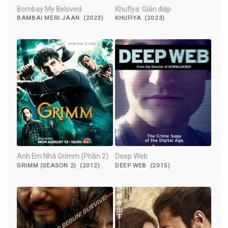
Bombay My Beloved
Khufiya: Gián điệp
BAMBAI MERI JAAN (2023)
KHUFIYA (2023)
Anh Em Nhà Grimm (Phần 2)
Deep Web
GRIMM (SEASON 2) (2012)
DEEP WEB (2015)