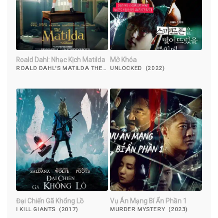
Roald Dahl: Nhạc Kịch Matilda
Mở Khóa
ROALD DAHL'S MATILDA THE
UNLOCKED (2022)
MUSICAL (2022)
Đại Chiến Gã Khổng Lồ
Vụ Án Mạng Bí Ẩn Phần 1
I KILL GIANTS (2017)
MURDER MYSTERY (2023)