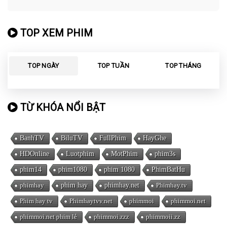
TOP XEM PHIM
TOP NGÀY
TOP TUẦN
TOP THÁNG
TỪ KHÓA NỔI BẬT
BanhTV
BiluTV
FullPhim
HayGhe
HDOnline
Luotphim
MotPhim
phim3s
phim14
phim1080
phim 1080
PhimBatHu
phimhay
phim hay
phimhay.net
Phimhay.tv
Phim hay tv
Phimhaytvv.net
phimmoi
phimmoi.net
phimmoi.net phim lẻ
phimmoi.zzz
phimmoii.zz