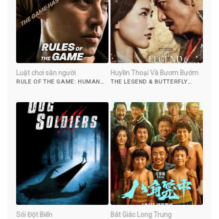
Luật chơi săn người
Huyền Thoại Và Bươm Bướm
RULE OF THE GAME: HUMAN
THE LEGEND & BUTTERFLY
HUNTING (2021)
(2023)
Sói Đột Biến
Bát Giác Long Trung