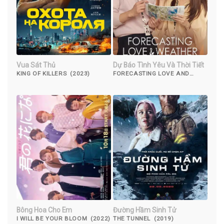
Vua Sát Thủ
Dự Báo Tình Yêu Và Thời Tiết
KING OF KILLERS (2023)
FORECASTING LOVE AND
WEATHER ( 2022)
Bông Hoa Cho Em
Đường Hầm Sinh Tử
I WILL BE YOUR BLOOM (2022)
THE TUNNEL (2019)