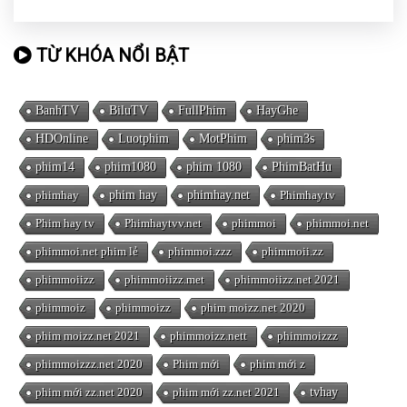
TỪ KHÓA NỔI BẬT
BanhTV
BiluTV
FullPhim
HayGhe
HDOnline
Luotphim
MotPhim
phim3s
phim14
phim1080
phim 1080
PhimBatHu
phimhay
phim hay
phimhay.net
Phimhay.tv
Phim hay tv
Phimhaytvv.net
phimmoi
phimmoi.net
phimmoi.net phim lẻ
phimmoi.zzz
phimmoii.zz
phimmoiizz
phimmoiizz.met
phimmoiizz.net 2021
phimmoiz
phimmoizz
phim moizz.net 2020
phim moizz.net 2021
phimmoizz.nett
phimmoizzz
phimmoizzz.net 2020
Phim mới
phim mới z
phim mới zz.net 2020
phim mới zz.net 2021
tvhay