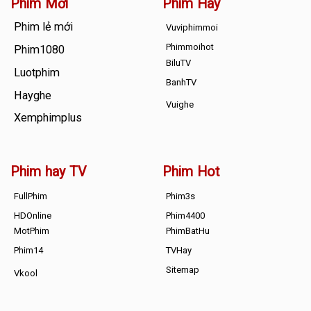
Phim Mới
Phim Hay
Phim lẻ mới
Vuviphimmoi
Phimmoihot
Phim1080
BiluTV
Luotphim
BanhTV
Hayghe
Vuighe
Xemphimplus
Phim hay TV
Phim Hot
FullPhim
Phim3s
HDOnline
Phim4400
MotPhim
PhimBatHu
Phim14
TVHay
Sitemap
Vkool