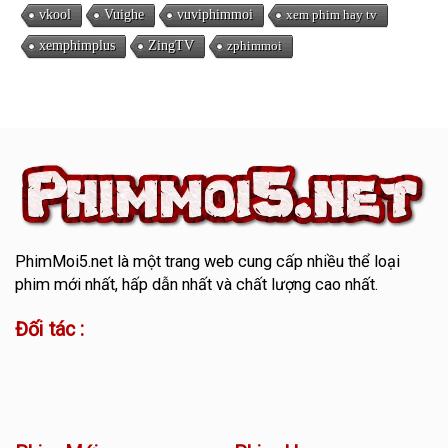
vkool
Vuighe
vuviphimmoi
xem phim hay tv
xemphimplus
ZingTV
zphimmoi
PhimMoi5.net
là một trang web cung cấp nhiều thể loại
phim mới nhất, hấp dẫn nhất và chất lượng cao nhất.
Đối tác :