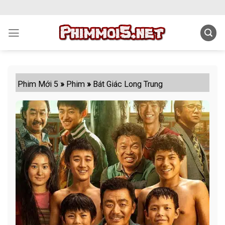
Skip
to
content
Phim Mới 5
»
Phim
»
Bát Giác Long Trung