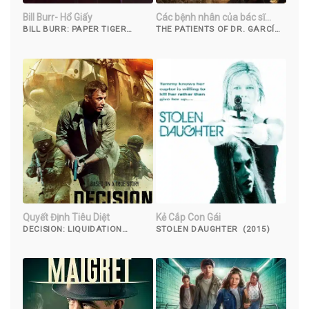
Bill Burr- Hổ Giấy
Các bệnh nhân của bác sĩ
García
BILL BURR: PAPER TIGER
THE PATIENTS OF DR. GARCÍA
(2019)
(2023)
Quyết Định Tiêu Diệt
Kẻ Cắp Con Gái
DECISION: LIQUIDATION
STOLEN DAUGHTER (2015)
(2018)