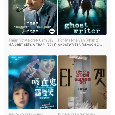
Thám Tử Maigret- Cạm Bẫy
Hồn Ma Nhà Văn (Phần 2)
MAIGRET SETS A TRAP (2016)
GHOSTWRITER (SEASON 2)
(2020)
Ma Cà Rồng Xinh Đẹp
Đơn Hàng Từ Sát Nhân