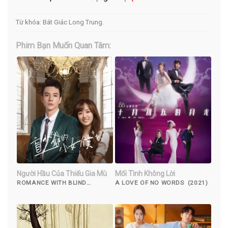
Từ khóa:
Bát Giác Long Trung
.
Phim Bạn Muốn Quan Tâm:
Người Hầu Của Thiếu Gia Mù
Mối Tình Không Lời
ROMANCE WITH BLIND
A LOVE OF NO WORDS (2021)
MASTER (2023)