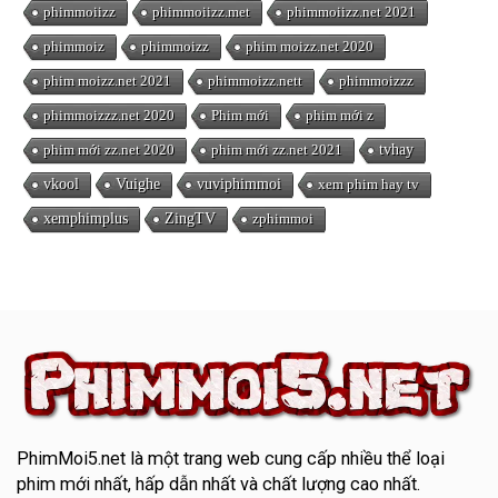
phimmoiizz
phimmoiizz.met
phimmoiizz.net 2021
phimmoiz
phimmoizz
phim moizz.net 2020
phim moizz.net 2021
phimmoizz.nett
phimmoizzz
phimmoizzz.net 2020
Phim mới
phim mới z
phim mới zz.net 2020
phim mới zz.net 2021
tvhay
vkool
Vuighe
vuviphimmoi
xem phim hay tv
xemphimplus
ZingTV
zphimmoi
PhimMoi5.net
là một trang web cung cấp nhiều thể loại
phim mới nhất, hấp dẫn nhất và chất lượng cao nhất.