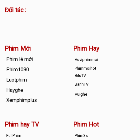
Đối tác :
Phim Mới
Phim Hay
Phim lẻ mới
Vuviphimmoi
Phimmoihot
Phim1080
BiluTV
Luotphim
BanhTV
Hayghe
Vuighe
Xemphimplus
Phim hay TV
Phim Hot
FullPhim
Phim3s