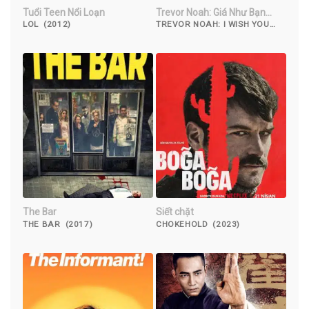
Tuổi Teen Nổi Loạn
Trevor Noah: Giá Như Bạn…
LOL (2012)
TREVOR NOAH: I WISH YOU
WOULD (2022)
The Bar
Siết chặt
THE BAR (2017)
CHOKEHOLD (2023)