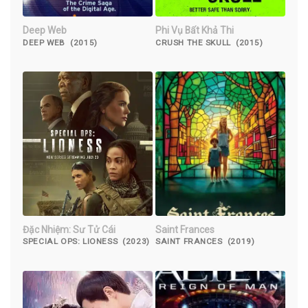
Deep Web
Phi Vụ Bất Khả Thi
DEEP WEB (2015)
CRUSH THE SKULL (2015)
Đặc Nhiệm: Sư Tử Cái
Saint Frances
SPECIAL OPS: LIONESS (2023)
SAINT FRANCES (2019)