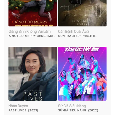
Giáng Sinh Không Vui Lắm
Căn Bệnh Quái Ác 2
A NOT SO MERRY CHRISTMAS
CONTRACTED: PHASE II
(2022)
(2015)
Nhân Duyên
Sứ Giả Siêu Năng
PAST LIVES (2023)
SỨ GIẢ SIÊU NĂNG (2022)