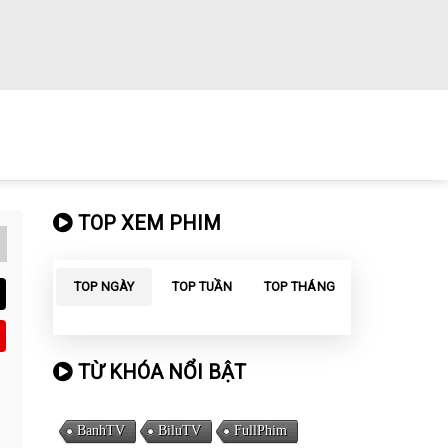
TOP XEM PHIM
TOP NGÀY
TOP TUẦN
TOP THÁNG
TỪ KHÓA NỔI BẬT
BanhTV
BiluTV
FullPhim