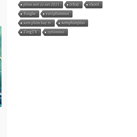
phim mới zz.net 2021
tvhay
vkool
Vuighe
vuviphimmoi
xem phim hay tv
xemphimplus
ZingTV
zphimmoi