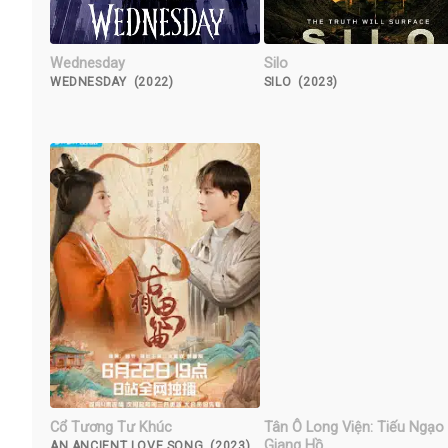
Wednesday
Silo
WEDNESDAY (2022)
SILO (2023)
Cổ Tương Tư Khúc
Tân Ô Long Viện: Tiếu Ngạo
Giang Hồ
AN ANCIENT LOVE SONG (2023)