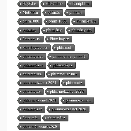
HayGhe
HDOnline
Luotphim
MotPhim
phim3s
phim14
phim1080
phim 1080
PhimBatHu
phimhay
phim hay
phimhay.net
Phimhay.tv
Phim hay tv
Phimhaytvv.net
phimmoi
phimmoi.net
phimmoi.net phim lẻ
phimmoi.zzz
phimmoii.zz
phimmoiizz
phimmoiizz.met
phimmoiizz.net 2021
phimmoiz
phimmoizz
phim moizz.net 2020
phim moizz.net 2021
phimmoizz.nett
phimmoizzz
phimmoizzz.net 2020
Phim mới
phim mới z
phim mới zz.net 2020