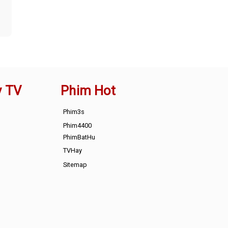
y TV
Phim Hot
Phim3s
Phim4400
PhimBatHu
TVHay
Sitemap