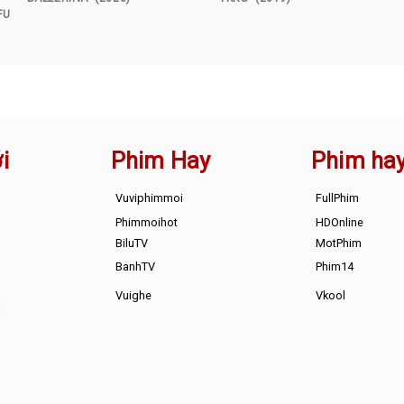
FU
i
Phim Hay
Phim ha
Vuviphimmoi
FullPhim
Phimmoihot
HDOnline
BiluTV
MotPhim
BanhTV
Phim14
Vuighe
Vkool
s