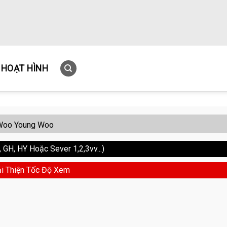
HOẠT HÌNH
Woo Young Woo
GH, HY Hoặc Sever 1,2,3vv...)
i Thiện Tốc Độ Xem