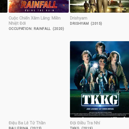
Cuộc Chiến Xâm Lăng: Miền
Drishyam
Nhiệt Đới
DRISHYAM (2015)
OCCUPATION: RAINFALL (2020)
Điệu Ba Lê Tử Thần
Đội Điều Tra Nhí
BALLERINA (2023)
TKKG (2019)