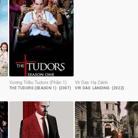
Vương Triều Tudors (Phần 1)
Vir Das: Hạ Cánh
THE TUDORS (SEASON 1) (2007)
VIR DAS: LANDING (2022)