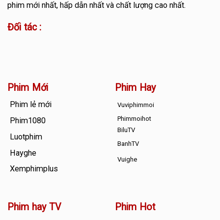
phim mới nhất, hấp dẫn nhất và chất lượng cao nhất.
Đối tác :
Phim Mới
Phim Hay
Phim lẻ mới
Vuviphimmoi
Phimmoihot
Phim1080
BiluTV
Luotphim
BanhTV
Hayghe
Vuighe
Xemphimplus
Phim hay TV
Phim Hot