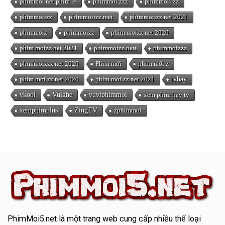
phimmoi.net phim lẻ
phimmoi.zzz
phimmoii.zz
phimmoiizz
phimmoiizz.met
phimmoiizz.net 2021
phimmoiz
phimmoizz
phim moizz.net 2020
phim moizz.net 2021
phimmoizz.nett
phimmoizzz
phimmoizzz.net 2020
Phim mới
phim mới z
phim mới zz.net 2020
phim mới zz.net 2021
tvhay
vkool
Vuighe
vuviphimmoi
xem phim hay tv
xemphimplus
ZingTV
zphimmoi
PhimMoi5.net
là một trang web cung cấp nhiều thể loại