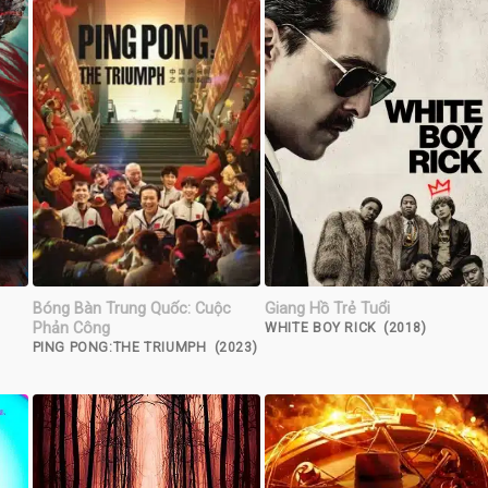
Bóng Bàn Trung Quốc: Cuộc
Giang Hồ Trẻ Tuổi
Phản Công
WHITE BOY RICK (2018)
PING PONG:THE TRIUMPH (2023)