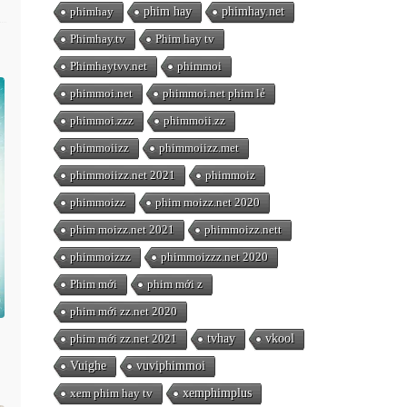
phimhay
phim hay
phimhay.net
Phimhay.tv
Phim hay tv
Phimhaytvv.net
phimmoi
phimmoi.net
phimmoi.net phim lẻ
phimmoi.zzz
phimmoii.zz
phimmoiizz
phimmoiizz.met
phimmoiizz.net 2021
phimmoiz
phimmoizz
phim moizz.net 2020
phim moizz.net 2021
phimmoizz.nett
phimmoizzz
phimmoizzz.net 2020
Phim mới
phim mới z
phim mới zz.net 2020
phim mới zz.net 2021
tvhay
vkool
Vuighe
vuviphimmoi
xem phim hay tv
xemphimplus