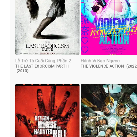
Lễ Trừ Tà Cuối Cùng: Phần 2
Hành Vi Bạo Ngược
THE LAST EXORCISM PART II
THE VIOLENCE ACTION (2022
(2013)