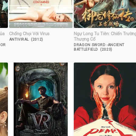
Của
Chống Chọi Với Virus
Ngự Long Tu Tiên: Chiến Trườn
Thượng Cổ
ANTIVIRAL (2012)
NOR
DRAGON SWORD -ANCIENT
BATTLEFIELD (2023)