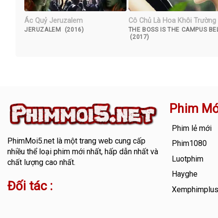
Ác Quỷ Jeruzalem
Cô Chủ Là Hoa Khôi Trường
JERUZALEM (2016)
THE BOSS IS THE CAMPUS BE
(2017)
Phim Mớ
Phim lẻ mới
PhimMoi5.net
là một trang web cung cấp
Phim1080
nhiều thể loại phim mới nhất, hấp dẫn nhất và
Luotphim
chất lượng cao nhất.
Hayghe
Đối tác :
Xemphimplu