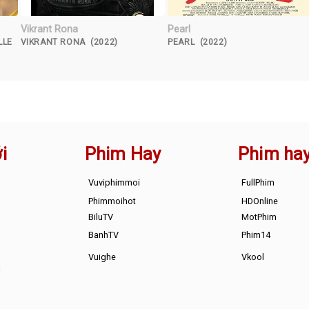
Vikrant Rona
Pearl
LLE
VIKRANT RONA (2022)
PEARL (2022)
i
Phim Hay
Phim ha
Vuviphimmoi
FullPhim
Phimmoihot
HDOnline
BiluTV
MotPhim
BanhTV
Phim14
Vuighe
Vkool
s