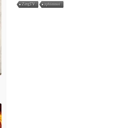
ZingTV
zphimmoi