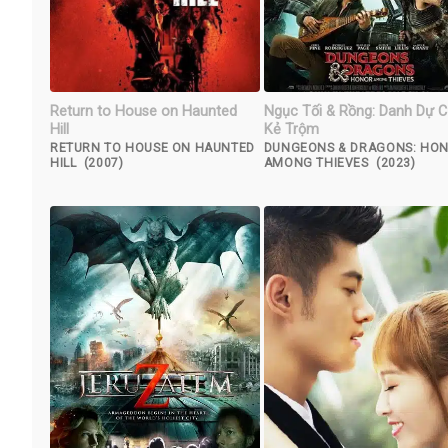
Return to House on Haunted
Ngục Tối & Rồng: Danh Dự 
Hill
Kẻ Trộm
RETURN TO HOUSE ON HAUNTED
DUNGEONS & DRAGONS: HO
HILL (2007)
AMONG THIEVES (2023)