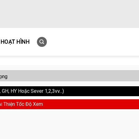
HOẠT HÌNH
ọng
GH, HY Hoặc Sever 1,2,3vv...)
i Thiện Tốc Độ Xem