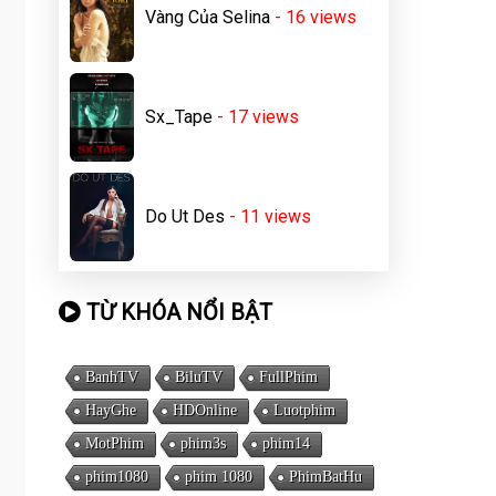
Vàng Của Selina
- 16
views
Sx_Tape
- 17
views
Do Ut Des
- 11
views
TỪ KHÓA NỔI BẬT
BanhTV
BiluTV
FullPhim
HayGhe
HDOnline
Luotphim
MotPhim
phim3s
phim14
phim1080
phim 1080
PhimBatHu