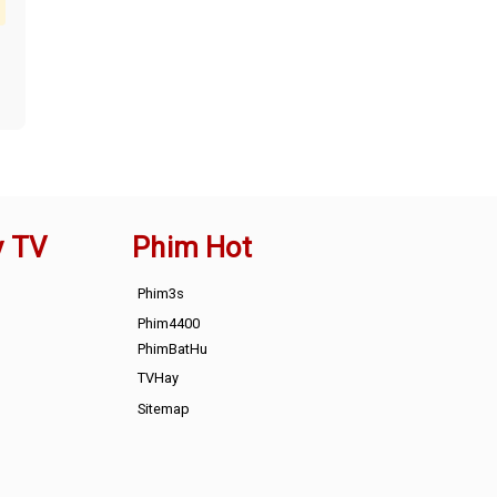
y TV
Phim Hot
Phim3s
Phim4400
PhimBatHu
TVHay
Sitemap