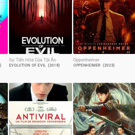
Sự Tiến Hóa Của Tội Ác
Oppenheimer
)
EVOLUTION OF EVIL (2018)
OPPENHEIMER (2023)