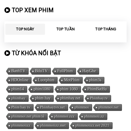
TOP XEM PHIM
TOP NGÀY
TOP TUẦN
TOP THÁNG
TỪ KHÓA NỔI BẬT
BanhTV
BiluTV
FullPhim
HayGhe
HDOnline
Luotphim
MotPhim
phim3s
phim14
phim1080
phim 1080
PhimBatHu
phimhay
phim hay
phimhay.net
Phimhay.tv
Phim hay tv
Phimhaytvv.net
phimmoi
phimmoi.net
phimmoi.net phim lẻ
phimmoi.zzz
phimmoii.zz
phimmoiizz
phimmoiizz.met
phimmoiizz.net 2021