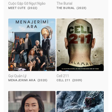
Cuộc Gặp Gỡ Ngọt Ngào
The Burial
MEET CUTE (2022)
THE BURIAL (2023)
Gọi Quản Lý
Cell 211
MENAJERIMI ARA (2020)
CELL 211 (2009)