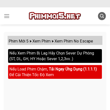
Skip
to
content
Phim Mới 5
»
Xem Phim
»
Xem Phim No Escape
Nếu Xem Phim Bị Lag Hãy Chọn Sever Dự Phòng
(ST, DL, GH, HY Hoặc Sever 1,2,3vv...)
Nếu Load Phim Chậm,
Tải Ngay Ứng Dụng (1.1.1.1)
Để Cải Thiện Tốc Độ Xem