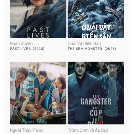
Nhân Duyên
Quái Vật Biển Sâu
PAST LIVES (2023)
THE SEA MONSTER (2023)
Người Thầy Y Đức
Trùm, Cớm và Ác Quỷ