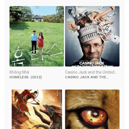
Không Nhà
Casino Jack and the United
States of Money
HOMELESS (2022)
CASINO JACK AND THE
UNITED STATES OF MONEY
(2010)