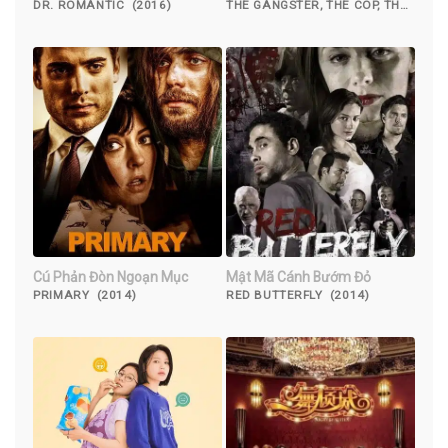
DR. ROMANTIC (2016)
THE GANGSTER, THE COP, THE
DEVIL (2019)
Cú Phản Đòn Ngoạn Mục
Mật Mã Cánh Bướm Đỏ
PRIMARY (2014)
RED BUTTERFLY (2014)