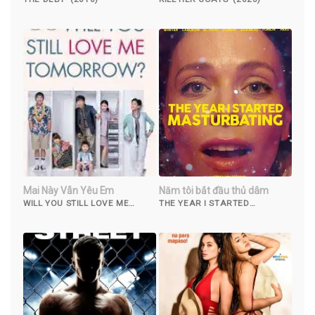
Mai Này Vẫn Yêu Em
Năm tôi bắt đầu thủ dâm
WILL YOU STILL LOVE ME
THE YEAR I STARTED
TOMORROW? (2013)
MASTURBATING (2022)