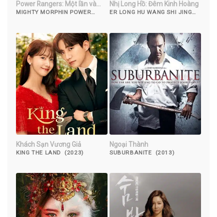
Power Rangers: Một lần và
Nhị Long Hồ: Đêm Kinh Hoàng
mãi mãi
MIGHTY MORPHIN POWER
ER LONG HU WANG SHI JING
RANGERS: ONCE & ALWAYS
HUN YE (2021)
(2023)
Khách Sạn Vương Giả
Ngoại Thành
KING THE LAND (2023)
SUBURBANITE (2013)