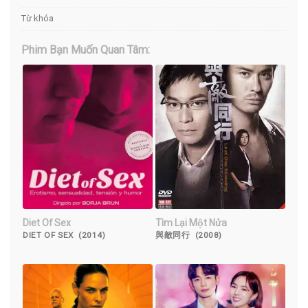
Từ khóa
Phim Bạn Muốn Quan Tâm:
Diet Of Sex
Tìm Lại Một Nửa
DIET OF SEX (2014)
與敵同行 (2008)