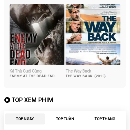
Kẻ Thù Cuối Cùng
The Way Back
ENEMY AT THE DEAD END
THE WAY BACK (2010)
(2010)
TOP XEM PHIM
TOP NGÀY
TOP TUẦN
TOP THÁNG