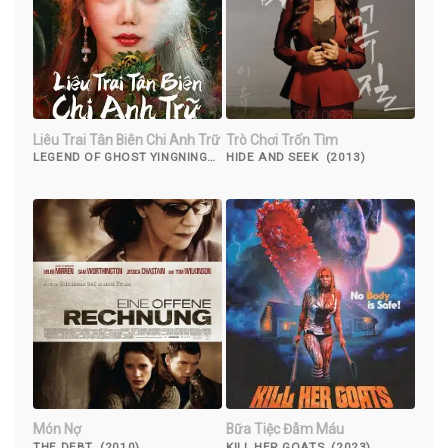
Liêu Trai Tân Biên Chi Anh Trữ
Trò Chơi Trốn Tìm
LEGEND OF GHOST YINGNING
HIDE AND SEEK (2013)
(2023)
Món Nợ
Bữa Tiệc Đẫm Máu
THE DEBT (2010)
KILL HER GOATS (2023)