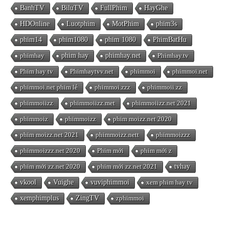
BanhTV
BiluTV
FullPhim
HayGhe
HDOnline
Luotphim
MotPhim
phim3s
phim14
phim1080
phim 1080
PhimBatHu
phimhay
phim hay
phimhay.net
Phimhay.tv
Phim hay tv
Phimhaytvv.net
phimmoi
phimmoi.net
phimmoi.net phim lẻ
phimmoi.zzz
phimmoii.zz
phimmoiizz
phimmoiizz.met
phimmoiizz.net 2021
phimmoiz
phimmoizz
phim moizz.net 2020
phim moizz.net 2021
phimmoizz.nett
phimmoizzz
phimmoizzz.net 2020
Phim mới
phim mới z
phim mới zz.net 2020
phim mới zz.net 2021
tvhay
vkool
Vuighe
vuviphimmoi
xem phim hay tv
xemphimplus
ZingTV
zphimmoi