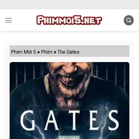
Skip
to
content
Phim Mới 5
»
Phim
»
The Gates