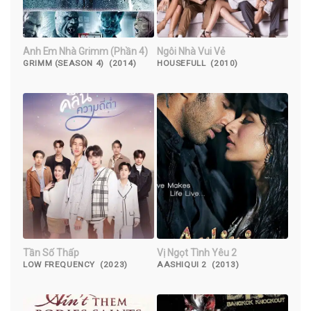
Anh Em Nhà Grimm (Phần 4)
Ngôi Nhà Vui Vẻ
GRIMM (SEASON 4) (2014)
HOUSEFULL (2010)
Tần Số Thấp
Vị Ngọt Tình Yêu 2
LOW FREQUENCY (2023)
AASHIQUI 2 (2013)