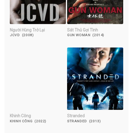
Người Hùng Trở Lại
Sát Thủ Gợi Tình
JCVD (2008)
GUN WOMAN (2014)
Khinh Công
Stranded
KHINH CÔNG (2022)
STRANDED (2013)