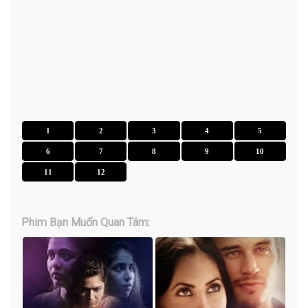
1
2
3
4
5
6
7
8
9
10
11
12
Phim Bạn Muốn Quan Tâm: