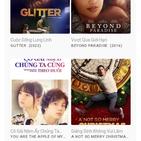
Cuộc Sống Lung Linh
Vượt Qua Giới Hạn
GLITTER (2022)
BEYOND PARADISE (2016)
Cô Gái Năm Ấy Chúng Ta
Giáng Sinh Không Vui Lắm
Cùng Theo Đuổi
YOU ARE THE APPLE OF MY
A NOT SO MERRY CHRISTMAS