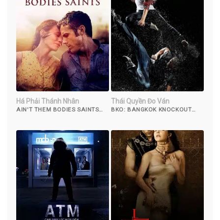
Há Phải Thánh Nhân
Thái Quyền Đo Ván
AIN'T THEM BODIES SAINTS
BKO: BANGKOK KNOCKOUT
(2013)
(2010)