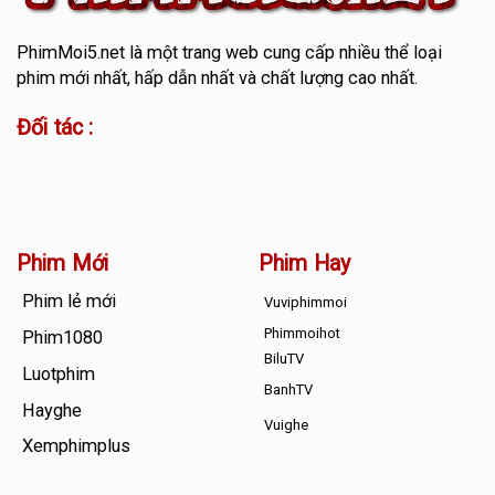
PhimMoi5.net
là một trang web cung cấp nhiều thể loại
phim mới nhất, hấp dẫn nhất và chất lượng cao nhất.
Đối tác :
Phim Mới
Phim Hay
Phim lẻ mới
Vuviphimmoi
Phimmoihot
Phim1080
BiluTV
Luotphim
BanhTV
Hayghe
Vuighe
Xemphimplus