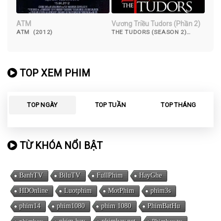
ATM
Vương Triều Tudors (Phần 2)
ATM (2012)
THE TUDORS (SEASON 2)
(2008)
TOP XEM PHIM
TOP NGÀY
TOP TUẦN
TOP THÁNG
TỪ KHÓA NỔI BẬT
BanhTV
BiluTV
FullPhim
HayGhe
HDOnline
Luotphim
MotPhim
phim3s
phim14
phim1080
phim 1080
PhimBatHu