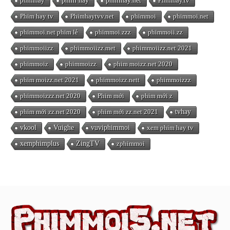
phimhay
phim hay
phimhay.net
Phimhay.tv
Phim hay tv
Phimhaytvv.net
phimmoi
phimmoi.net
phimmoi.net phim lẻ
phimmoi.zzz
phimmoii.zz
phimmoiizz
phimmoiizz.met
phimmoiizz.net 2021
phimmoiz
phimmoizz
phim moizz.net 2020
phim moizz.net 2021
phimmoizz.nett
phimmoizzz
phimmoizzz.net 2020
Phim mới
phim mới z
phim mới zz.net 2020
phim mới zz.net 2021
tvhay
vkool
Vuighe
vuviphimmoi
xem phim hay tv
xemphimplus
ZingTV
zphimmoi